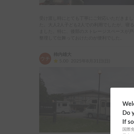
受け渡し時にとても丁寧にご対応いただきまし
た。大人2人子ども2人での利用でしたが、寝
ました。特に、後部のストレージスペースが戸
整理して仕舞っておけたのが便利でした。
柿内雄大
5.00
2025年8月31日(日)
Welc
Do y
If s
国際