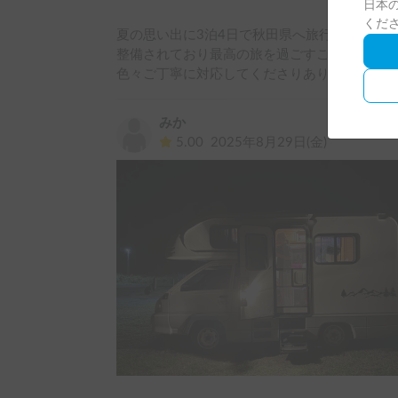
日本の
くだ
夏の思い出に3泊4日で秋田県へ旅行した際に
整備されており最高の旅を過ごすことができまし
色々ご丁寧に対応してくださりありがとう御座
みか
5.00
2025年8月29日(金)