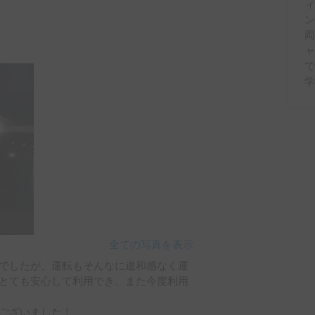
ィ
並んで走るとハンドルを取られそうにな
ばいけませんでした。いろいろ勉強にな
両
チャーから当日も丁寧に説明して下さ
で
くらい、快適度でした！本当にありがと
学
全ての写真を表示
でしたが、運転もそんなに違和感なく運
とても安心して利用でき、また今度利用
ございました！