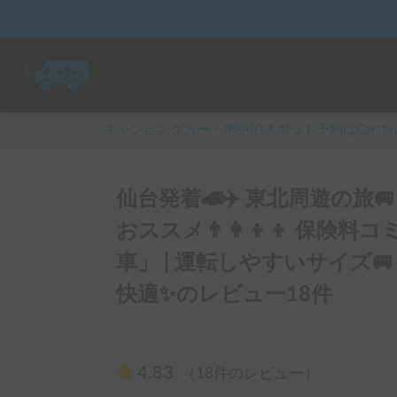
キャンピングカー・車中泊スポット予約はCarsta
仙台発着🚄✈️ 東北周遊の旅
おススメ👨‍👩‍👦‍👦 保
車」 | 運転しやすいサイズ
快適✨のレビュー18件
4.83
（18件のレビュー）