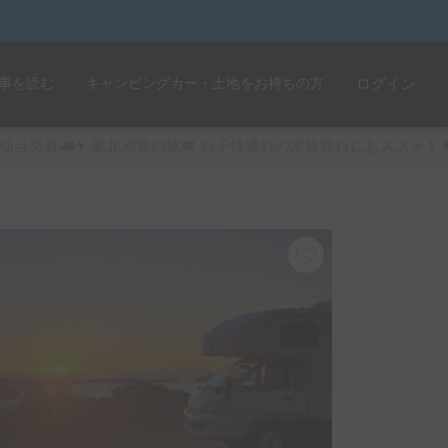
事を読む
キャンピングカー・土地をお持ちの方
ログイン
仙台発着🚄✈️ 東北周遊の旅🚐 お子様連れの家族旅行におススメ👨‍