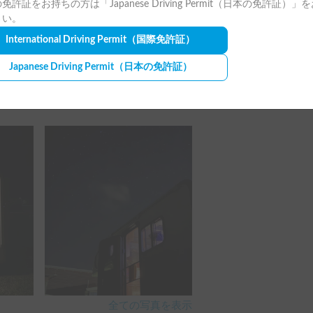
免許証をお持ちの方は「Japanese Driving Permit（日本の免許証）」
全ての写真を表示
さい。
利用しましたが、とても親切で車も丁寧に
International Driving Permit
（国際免許証）
た。

いました！
Japanese Driving Permit
（日本の免許証）
全ての写真を表示