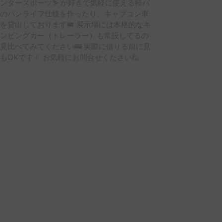
ンタースポーツ⛷ が好きで気軽に使える軽バ
ンのバンライフ仕様を作ったり、キャブコン車
を貸出しております🚐 展示場には本格的なキ
ャンピングカー（トレーラー）も常設してるの
見比べてみてください🚌 実際に借りる前に見
もOKです！ お気軽にお問合せください🙋