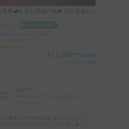
仙台発着🚄✈️ 東北周遊の旅🚐 お子様連れの家族旅行におススメ👨‍👩‍👦‍👦 保険料コミ「エスカペイド号 ５号車」 | 運転しやすいサイズ🚐 四駆・ディーゼルで安心快適✨
ンタカー
ホルダー加入保険
城県仙台市青葉区茂庭, ' 葛岡駅
乗り、5人就寝可 | ライトエーストラック
4.83
(
18
)
¥
17,000
〜
/
24時間
＋システム利用料
ホルダー
キャンピングカーレンタル ガレー
ジランド
さん
台市青葉区の中古車販売店 兼 キャンピング
ーレンタル店です☺️ キャンプや山登り🏕 ウ