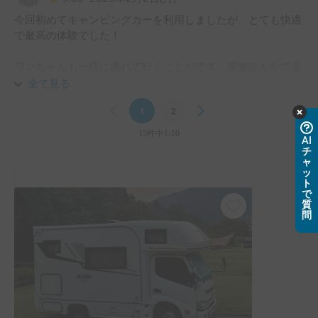
今回初めてキャンピングカーを利用しましたが、とても快適
で最高の体験でした！

ワンちゃんも一緒に連れて行くことができ、家族みんなで楽
しい時間を過ごせました。

全て見る
車内も広くて清潔感があり、設備も使いやすかったです。

Previous
1
2
Next
運転もしやすく、安心して移動できました。

15件中1-10
AI
またぜひ利用させていただきたいです。ありがとうございま
チ
した！
ャ
ッ
ト
で
質
問