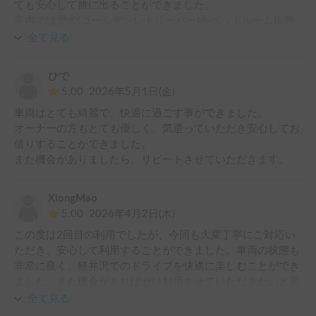
ても安心して旅に出ることができました。

ました。

車内では愛犬(ゴールデンレトリーバー)をベッドルーム以外
冷蔵庫、エアコン、電子レンジ、カセットコンロと必要な装
ならフリーにして良いと仰っていただけて、普段のリビング
備は全て揃っているので、どんな天候でも問題なく過ごせま
全て見る
に近い環境で過ごすこともできました。

すが、電源を確保できるRVパークに停めることをオススメ
寝具などをご厚意でお貸しくださったので持ち込みの寝具で
します。

ひで
肌寒いようならお借りする事もできました。(今回は持参寝
次回もキャンピングカーをレンタルする際は、ぜひ利用させ
5.00
2026年5月1日(金)
具で間に合いました)

ていただこうと思います。

車両はとても綺麗で、快適に過ごす事ができました。

TVもアマプラ等視られたので、子供達は渋滞中も退屈せず
ありがとうごさいました🤩
オーナーの方もとても優しく、気遣っていただき安心してお
移動できました。

借りすることができました。

初めてのキャンピングカー旅行もキャンピングカーならでは
また機会がありましたら、リピートさせていただきます。
の醍醐味を味わいながら楽しく家族旅行がてきました。あり
がとうございました。
XiongMao
5.00
2026年4月2日(木)
この度は2回目の利用でしたが、今回も大変丁寧にご対応い
ただき、安心して利用することができました。車両の状態も
非常に良く、軽井沢でのドライブを快適に楽しむことができ
ました。また機会があればぜひ利用させていただきたいと思
います。本当にありがとうございました。
全て見る