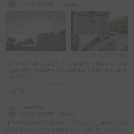
5.00
2026年5月21日(木)
全ての写真を表示
ワンコ🐾と一緒に夫婦２人で、１週間かけて埼玉から、三重
→徳島→香川→淡路島→大阪→滋賀をめぐる旅で利用させて
いただきました。

こちらの都合で、急遽日程を変更させていただいたのです
が、柔軟かつ迅速にご対応いただき、大変助かりました。

全て見る
メールでのやりとりからオーナーさまのお人柄の良さが伝わ
り、実際の出発前の説明、ワンコ用に🐕️とオヤツまで用意し
Marineママ
てくださり、旅行中にもフォローメッセージをしていただい
5.00
2026年5月6日(水)
たり、返却時も遅い時間にも関わらず、家族皆様でお迎えい
オーナー様の事前説明も丁寧にしていただき、旅行中も不明
ただき、温かい気持ちで旅を終えることができました😊

な点があったらいつでも連絡下さい。と仰っていただいてと
車内もとても清潔で、何不自由なく快適に過ごすことができ