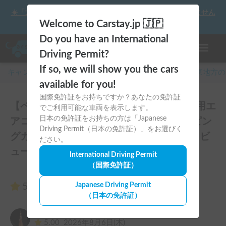
☀️「大曲の花火」をキャンピングカーで最高の思い出にしません
か？
Welcome to Carstay.jp 🇯🇵
Do you have an International
ナビゲー
Driving Permit?
If so, we will show you the cars
キャンピングカー・車中泊スポット予約はCarstay
/
関東
地方の
available for you!
国際免許証をお持ちですか？あなたの免許証
【ペット可🐾】新車2025年モデル・家庭用エ
でご利用可能な車両を表示します。
日本の免許証をお持ちの方は「Japanese
アコン搭載！家族や愛犬と快適なキャンピン
Driving Permit（日本の免許証）」をお選びく
グカー旅を🚐7名乗車×5名就寝可能💤のレビ
ださい。
ュー15件
International Driving Permit
（国際免許証）
5.00
Japanese Driving Permit
（15件のレビュー）
（日本の免許証）
久世雅哉
5.00
2026年8月6日(木)