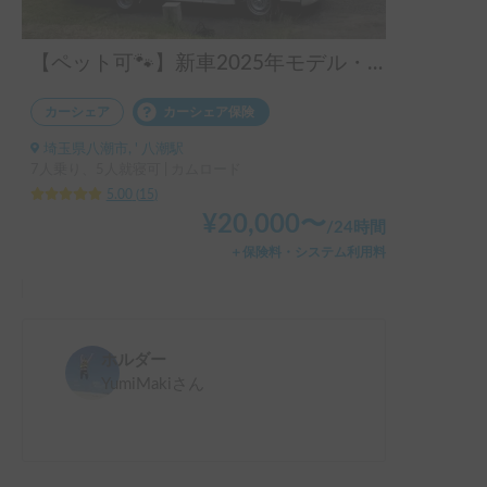
【ペット可🐾】新車2025年モデル・家庭用エアコン搭載！家族や愛犬と快適なキャンピングカー旅を🚐7名乗車×5名就寝可能💤
カーシェア
カーシェア保険
埼玉県八潮市, ' 八潮駅
7人乗り、5人就寝可 | カムロード
5.00
(
15
)
¥
20,000
〜
/
24時間
＋保険料・システム利用料
ホルダー
YumiMaki
さん