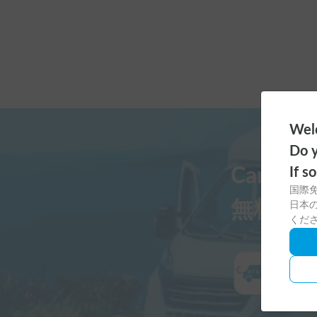
Welc
Do y
Carst
If s
国際
無料ダ
日本の
くだ