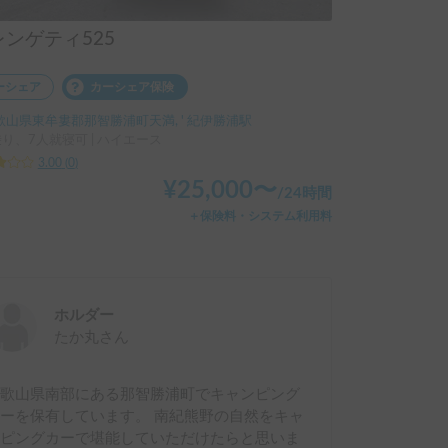
レンゲティ525
ーシェア
カーシェア保険
歌山県東牟婁郡那智勝浦町天満, ' 紀伊勝浦駅
乗り、7人就寝可 | ハイエース
3.00
(
0
)
¥
25,000
〜
/
24時間
＋保険料・システム利用料
ホルダー
たか丸
さん
和歌山県南部にある那智勝浦町でキャンピング
ーを保有しています。 南紀熊野の自然をキャ
ンピングカーで堪能していただけたらと思いま