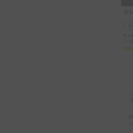
セ
カ
和
7人
カ