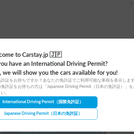
す
ome to Carstay.jp 🇯🇵
ou have an International Driving Permit?
ayアプリの
o, we will show you the cars available for you!
免許証をお持ちですか？あなたの免許証でご利用可能な車両を表示しま
ウンロードはこちら！
免許証をお持ちの方は「Japanese Driving Permit（日本の免許証）」
さい。
International Driving Permit
（国際免許証）
Japanese Driving Permit
（日本の免許証）