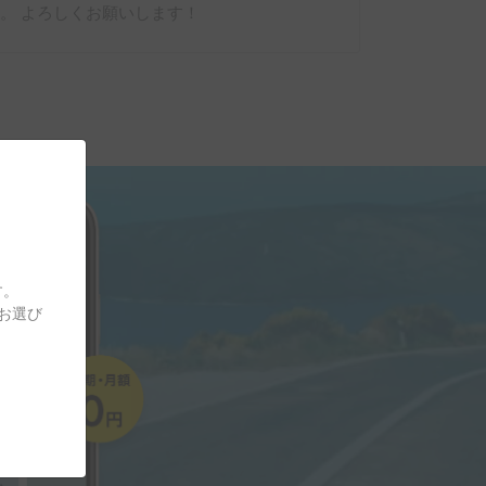
。 よろしくお願いします！
す。
をお選び