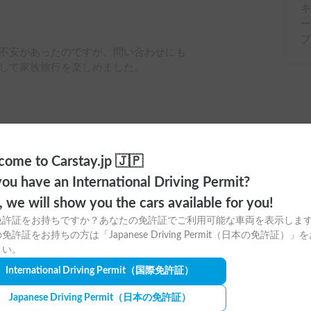
キ
不安があったのですが、問い合わせにも
して家族旅行を楽しめました。

ome to Carstay.jp 🇯🇵
ou have an International Driving Permit?
o, we will show you the cars available for you!
免許証をお持ちですか？あなたの免許証でご利用可能な車両を表示しま
ayアプリの
免許証をお持ちの方は「Japanese Driving Permit（日本の免許証）」
さい。
ウンロードはこちら！
International Driving Permit
（国際免許証）
Japanese Driving Permit
（日本の免許証）