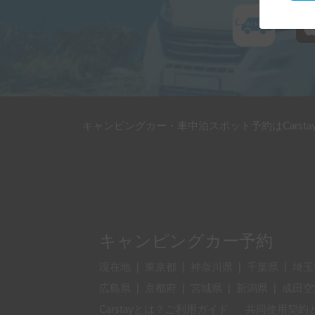
キャンピングカー・車中泊スポット予約はCarsta
キャンピングカー予約
現在地
|
東京都
|
神奈川県
|
千葉県
|
埼玉
広島県
|
京都府
|
宮城県
|
新潟県
|
成田空
Carstayとは？ご利用ガイド
共同使用契約