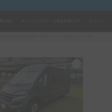
事を読む
キャンピングカー・土地をお持ちの方
ログイン
高速道路の安定性抜群！FIATデュカトThank you GO号