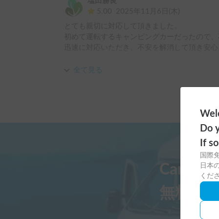
塩田勝良
5.00
2025年11月6日(木)
とても親切に対応して頂きました。

初めて運転するキャンピングカーだったので、
迅速に対応いただき、不安を解消して頂き安心
また、利用させて頂きたいです。

全て見る
Welc
Do y
If s
国際
Carst
日本の
くだ
無料ダ