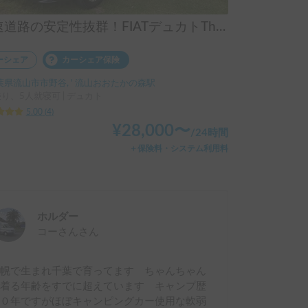
高速道路の安定性抜群！FIATデュカトThank you GO号
ーシェア
カーシェア保険
葉県流山市市野谷, ' 流山おおたかの森駅
乗り、5人就寝可 | デュカト
5.00
(
4
)
¥
28,000
〜
/
24時間
＋保険料・システム利用料
ホルダー
コーさん
さん
札幌で生まれ千葉で育ってます ちゃんちゃん
こ着る年齢をすでに超えています キャンプ歴
３０年ですがほぼキャンピングカー使用な軟弱