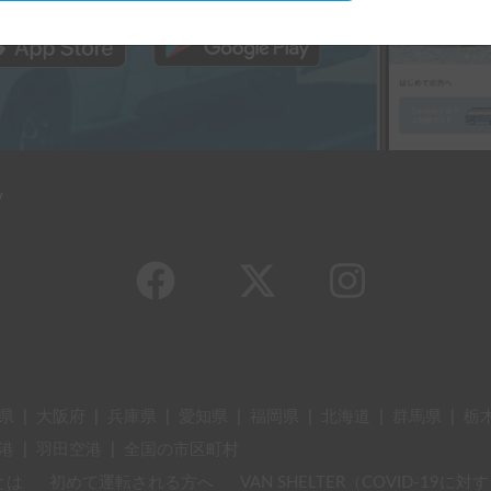
y
県
|
大阪府
|
兵庫県
|
愛知県
|
福岡県
|
北海道
|
群馬県
|
栃
港
|
羽田空港
|
全国の市区町村
とは
初めて運転される方へ
VAN SHELTER（COVID-19