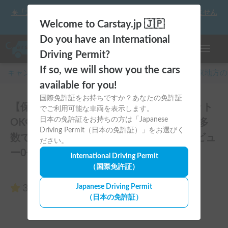
☀️「大曲の花火」をキャンピングカーで最高の思い出にしません
か？
Welcome to Carstay.jp 🇯🇵
Do you have an International
ナビゲー
Driving Permit?
If so, we will show you the cars
キャンピングカー・車中泊スポット予約はCarstay
/
関東
地方の
available for you!
国際免許証をお持ちですか？あなたの免許証
【保険料込価格】キレイで広々車内🚘ペット
でご利用可能な車両を表示します。
日本の免許証をお持ちの方は「Japanese
OK🐶ケージ無し利用も可能🌞オプション多
Driving Permit（日本の免許証）」をお選びく
数でコスパ抜群！24時間対応可能！のレビュ
ださい。
ー0件
International Driving Permit
（国際免許証）
3.00
Japanese Driving Permit
（0件のレビュー）
（日本の免許証）