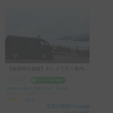
【保険料込価格】キレイで広々車内🚘ペットOK🐶ケージ無し利用も可能🌞オプション多数でコスパ抜群！24時間対応可能！
レンタカー
ホルダー加入保険
神奈川県横浜市戸塚区川上町, ' 東戸塚駅
6人乗り、5人就寝可 | ハイエース
3.00
(
0
)
¥
20,000
〜
/
24時間
＋システム利用料