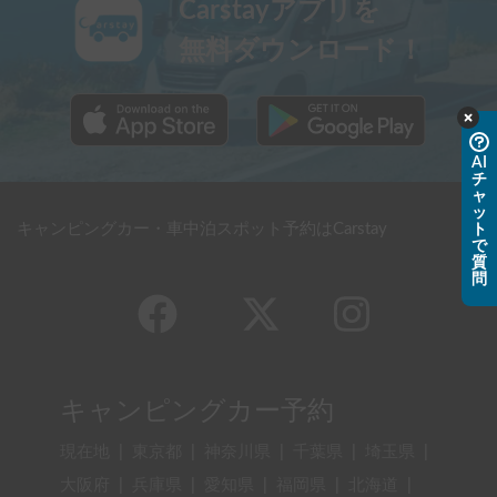
Carstayアプリを
無料ダウンロード！
AI
チ
ャ
ッ
キャンピングカー・車中泊スポット予約はCarstay
ト
で
質
問
キャンピングカー予約
現在地
|
東京都
|
神奈川県
|
千葉県
|
埼玉県
|
大阪府
|
兵庫県
|
愛知県
|
福岡県
|
北海道
|