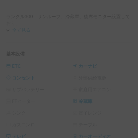
ランクル300　サンルーフ、冷蔵庫、後席モニター設置して
おり、

大人数でもストレスなく移動できると思います。

全て見る
ZXの最上位モデルですので、運転も楽しめるだけでなく

快適に過ごせると思います。

基本設備
※こちらは長期割引対象車両です。予約リクエスト画面で予
約前に割引率を確認できます。

ETC
カーナビ
└ 72時間（3泊）以上の予約 ： 利用料金の10%OFF（契約
料・保険料・システム利用料は除く、以下同）

コンセント
外部供給電源
└ 120時間（5泊）以上の予約 ： 利用料金の15%OFF

サブバッテリー
家庭用エアコン
└ 240時間（10泊）以上の予約 ： 利用料金の20%OFF

└ 360時間（15泊）以上の予約 ： 利用料金の30%OFF
FFヒーター
冷蔵庫
シンク
電子レンジ
ガスコンロ
テーブル
テレビ
カーオーディオ