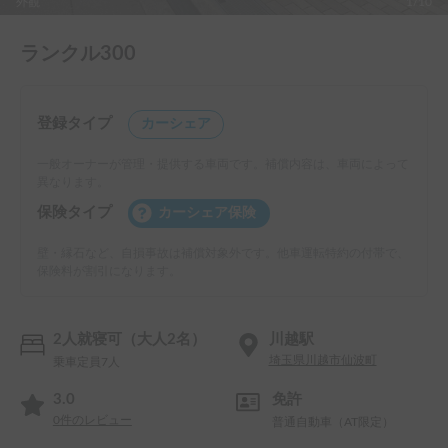
外観
1/10
ランクル300
登録タイプ
カーシェア
一般オーナーが管理・提供する車両です。補償内容は、車両によって
異なります。
保険タイプ
カーシェア保険
壁・縁石など、自損事故は補償対象外です。他車運転特約の付帯で、
保険料が割引になります。
2人就寝可（大人2名）
川越駅
埼玉県川越市仙波町
乗車定員7人
3.0
免許
0
件のレビュー
普通自動車（AT限定）