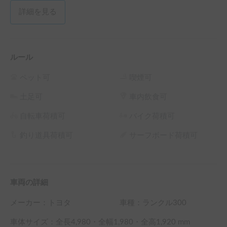
詳細を見る
ルール
ペット可
喫煙可
土足可
車内飲食可
自転車荷積可
バイク荷積可
釣り道具荷積可
サーフボード荷積可
車両の詳細
メーカー：
トヨタ
車種：ランクル300
車体サイズ：全長
4,980
・全幅
1,980
・全高
1,920
mm