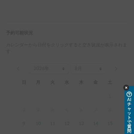
予約可能状況
カレンダーから日付をクリックすると空き状況が表示されま
す
日
月
火
水
木
金
土
1
AI
チ
ャ
2
3
4
5
6
7
8
ッ
ト
で
9
10
11
12
13
14
15
質
問