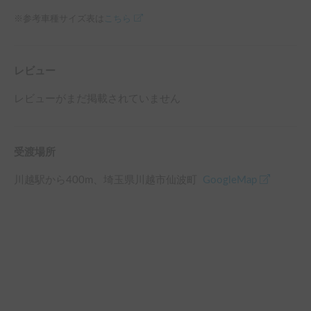
※参考車種サイズ表は
こちら
レビュー
レビューがまだ掲載されていません
受渡場所
川越駅
から
400
m、
埼玉県川越市仙波町
GoogleMap