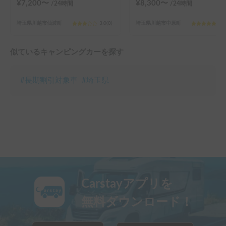
¥
7,200
〜
¥
8,300
〜
/24
時間
/24
時間
埼玉県川越市仙波町
3.0
(
0
)
埼玉県川越市中原町
5.0
似ているキャンピングカーを探す
#
長期割引対象車
#
埼玉県
Carstayアプリを
無料ダウンロード！