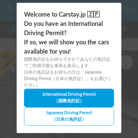
☀️「大曲の花火」をキャンピングカーで最高の思い出にしません
か？
Welcome to Carstay.jp 🇯🇵
Do you have an International
ナビゲー
Driving Permit?
If so, we will show you the cars
キャンピングカー・車中泊スポット予約はCarstay
/
キャンピン
available for you!
あり
国際免許証をお持ちですか？あなたの免許証
長期割引
でご利用可能な車両を表示します。
4
日本の免許証をお持ちの方は「Japanese
Driving Permit（日本の免許証）」をお選びく
ださい。
International Driving Permit
（国際免許証）
Japanese Driving Permit
（日本の免許証）