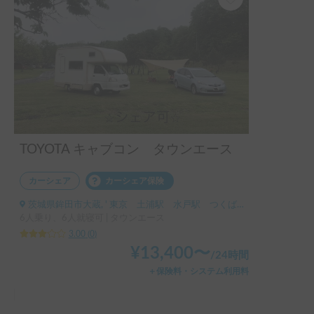
TOYOTA キャブコン タウンエース
カーシェア
カーシェア保険
茨城県鉾田市大蔵, ' 東京 土浦駅 水戸駅 つくば駅 要相談
6人乗り、6人就寝可 | タウンエース
3.00
(
0
)
¥
13,400
〜
/
24時間
＋保険料・システム利用料