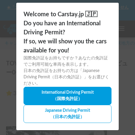
☀️「大曲の花火」をキャンピングカーで最高の思い出にしません
か？
Welcome to Carstay.jp 🇯🇵
Do you have an International
ナビゲー
Driving Permit?
If so, we will show you the cars
キャンピングカー・車中泊スポット予約はCarstay
/
関東
地方の
available for you!
国際免許証をお持ちですか？あなたの免許証
TOYOTA キャブコン タウンエースのレビュ
でご利用可能な車両を表示します。
日本の免許証をお持ちの方は「Japanese
ー0件
Driving Permit（日本の免許証）」をお選びく
ださい。
3.00
International Driving Permit
（0件のレビュー）
（国際免許証）
Japanese Driving Permit
（日本の免許証）