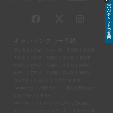
AI
チ
ャ
ッ
ト
で
質
問
キャンピングカー予約
現在地
|
東京都
|
神奈川県
|
千葉県
|
埼玉県
|
大阪府
|
兵庫県
|
愛知県
|
福岡県
|
北海道
|
群馬県
|
栃木県
|
茨城県
|
山梨県
|
静岡県
|
長野県
|
広島県
|
京都府
|
宮城県
|
新潟県
|
成田空港
|
羽田空港
|
全国の市区町村
Carstayとは？ご利用ガイド
共同使用契約とは
初めて運転される方へ
VAN SHELTER（COVID-19に対する取り組み）
キャンピングカーをシェアする
ホルダー一覧