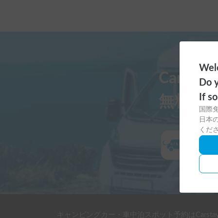
Welc
Carst
Do y
If s
無料ダ
国際
日本の
くだ
キャンピングカー・車中泊スポット予約はCarsta