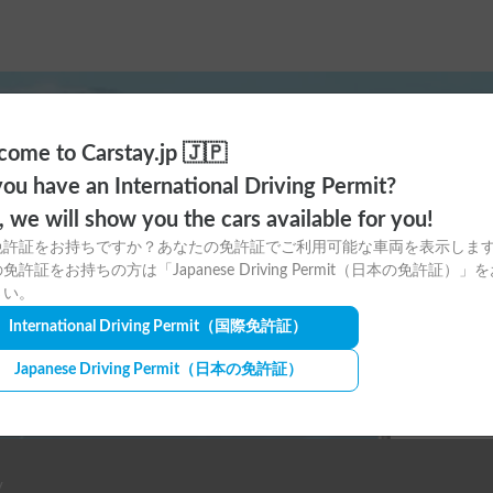
ome to Carstay.jp 🇯🇵
ayアプリの
ou have an International Driving Permit?
o, we will show you the cars available for you!
ウンロードはこちら！
免許証をお持ちですか？あなたの免許証でご利用可能な車両を表示しま
免許証をお持ちの方は「Japanese Driving Permit（日本の免許証）」
さい。
International Driving Permit
（国際免許証）
Japanese Driving Permit
（日本の免許証）
y