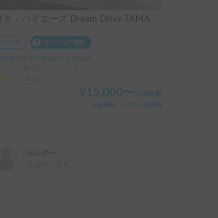
タ・ハイエース Dream Drive TAMA
ーシェア
カーシェア保険
都府京丹後市久美浜町, ' 久美浜駅
乗り、3人就寝可 | ハイエース
3.00
(
0
)
¥
15,000
〜
/
24時間
＋保険料・システム利用料
ホルダー
こばやし
さん