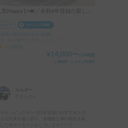
大人気Happy1+🚐／令和6年登録の新しい軽キャン
ーシェア
カーシェア保険
県富士見市羽沢3-3-5, ' 鶴瀬駅
乗り、4人就寝可 | ハイゼットトラック
3.00
(
0
)
¥
14,000
〜
/
24時間
＋保険料・システム利用料
ホルダー
むさし
さん
軽キャンピングカーで日本全国のおすすめスポ
ットの写真を撮り回り、多機能な車の特性を駆
して車中リモートをしています(*'▽'*)