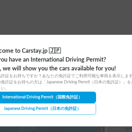
ome to Carstay.jp 🇯🇵
ou have an International Driving Permit?
ayアプリの
o, we will show you the cars available for you!
免許証をお持ちですか？あなたの免許証でご利用可能な車両を表示しま
ウンロードはこちら！
免許証をお持ちの方は「Japanese Driving Permit（日本の免許証）」
さい。
International Driving Permit
（国際免許証）
Japanese Driving Permit
（日本の免許証）