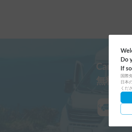
Welc
Do y
Carst
If s
国際
無料ダ
日本の
くだ