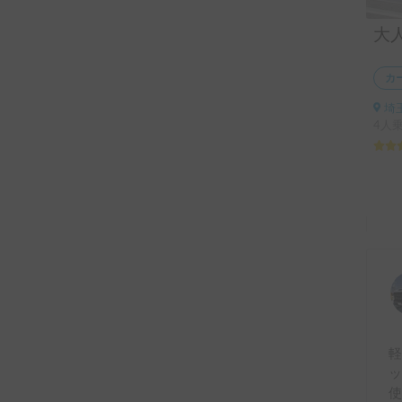
カ
埼玉
4人
使