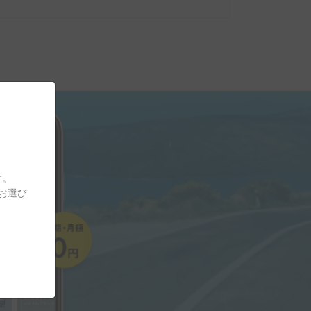
す。
をお選び