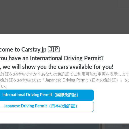
ome to Carstay.jp 🇯🇵
ou have an International Driving Permit?
ayアプリの
o, we will show you the cars available for you!
免許証をお持ちですか？あなたの免許証でご利用可能な車両を表示しま
ウンロードはこちら！
免許証をお持ちの方は「Japanese Driving Permit（日本の免許証）」
さい。
International Driving Permit
（国際免許証）
Japanese Driving Permit
（日本の免許証）