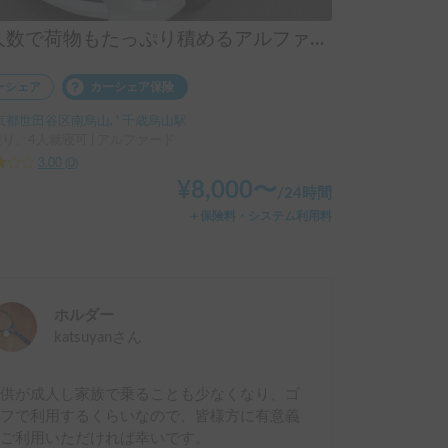
大人数で荷物もたっぷり積めるアルファード❗️
ーシェア
カーシェア保険
京都世田谷区南烏山, ' 千歳烏山駅
乗り、4人就寝可 | アルファード
3.00
(
0
)
¥
8,000
〜
/
24時間
＋保険料・システム利用料
ホルダー
katsuyan
さん
子供が成人し家族で乗ることも少なくなり、ゴ
ルフで利用するくらいなので、皆様方に有意義
にご利用いただければ幸いです。