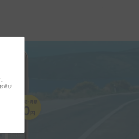
す。
をお選び