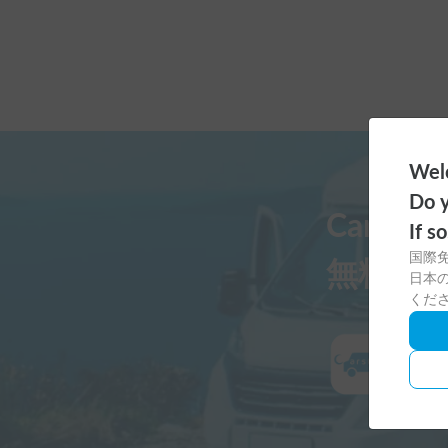
Welc
Do y
Carst
If s
国際
無料ダ
日本の
くだ