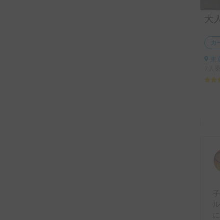
カ
東
7人