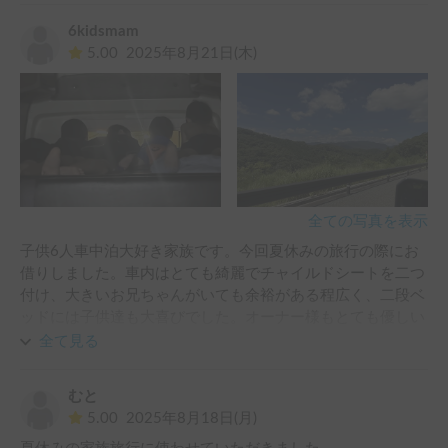
6kidsmam
5.00
2025年8月21日(木)
全ての写真を表示
子供6人車中泊大好き家族です。今回夏休みの旅行の際にお
借りしました。車内はとても綺麗でチャイルドシートを二つ
付け、大きいお兄ちゃんがいても余裕がある程広く、二段ベ
ッドには子供達も大喜びでした。オーナー様もとても優しい
方で事前見学から何から何まで快くご対応して頂き、とても
全て見る
感謝しております。とにかく！おすすめです！ぜひまたお借
りしたいです。我が家の旅行レンタカーはこの車一択です！
むと
笑　ありがとうございました！
5.00
2025年8月18日(月)