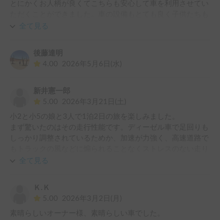
とにかくお人柄が良くてこちらも安心して車を利用させてい
ただくことができました。車の設備もとても良く子供たちも
大喜びでした！

全て見る
また機会がありましたらお願いしたいです。

ありがとうございました！
後藤達明
4.00
2026年5月6日(水)
新井憲一郎
5.00
2026年3月21日(土)
小2と小5の娘と3人で1泊2日の旅を楽しみました。

まず驚いたのはその走行性能です。ディーゼル車で足回りも
しっかり調整されているためか、加速が力強く、高速道路で
もトラックの風などに煽られることなくストレスのない走り
でした。

全て見る
車内は防音性が高いのか走行音も気にならず、Bluetoothで
繋いだラジオも高音質で楽しめました。

Ｋ.Ｋ
車内は「笑っちゃうほど」広く、少し頭を下げるだけで着替
5.00
2026年3月2日(月)
えができるほどの高さがあります。荷物をいくらテキトーに
素晴らしいオーナー様、素晴らしい車でした。

積んでも余裕があり、ゴミをまとめたレジ袋をテーブル下に