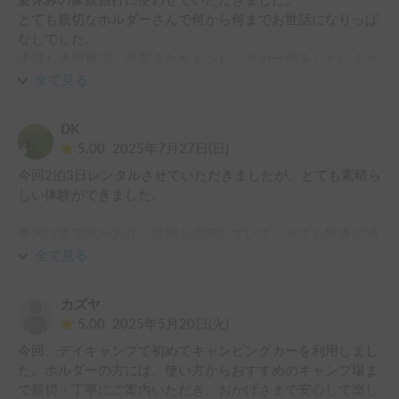
夏休みの家族旅行に使わせていただきました。

とても親切なホルダーさんで何から何までお世話になりっぱ
なしでした。

子供も大興奮で、是非またキャンピングカー旅をしたい！と
言っています。

全て見る
過去何度かキャンピングカーをレンタルしましたが、今回が
一番快適な旅でした。

DK
楽しい思い出をありがとうございました。
5.00
2025年7月27日(日)
今回2泊3日レンタルさせていただきましたが、とても素晴ら
しい体験ができました。

車内は清潔感があり、設備も充実していて、とても快適に過
ごすことができました。さらにスピーカーの音質が良く、道
全て見る
中の音楽が旅の雰囲気をさらに盛り上げてくれました。

カズヤ
親切にしていただきましたホルダーさんには感謝の気持ちで
5.00
2025年5月20日(火)
いっぱいです。

今回、デイキャンプで初めてキャンピングカーを利用しまし
またぜひ利用させていただきたいと思いますし、キャンピン
た。ホルダーの方には、使い方からおすすめのキャンプ場ま
グカーでの旅を検討されている方には心からおすすめしたい
で親切・丁寧にご案内いただき、おかげさまで安心して楽し
です！