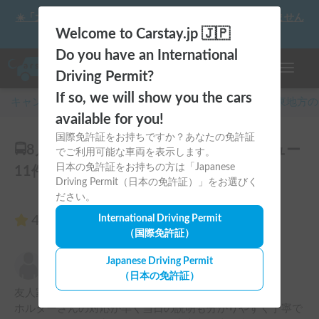
☀️「大曲の花火」をキャンピングカーで最高の思い出にしません
か？
Welcome to Carstay.jp 🇯🇵
Do you have an International
ナビゲー
Driving Permit?
If so, we will show you the cars
キャンピングカー・車中泊スポット予約はCarstay
/
関東
地方の
available for you!
国際免許証をお持ちですか？あなたの免許証
🚍8月タイヤ新調✨快適車中泊旅🚍のレビュー
でご利用可能な車両を表示します。
日本の免許証をお持ちの方は「Japanese
11件
Driving Permit（日本の免許証）」をお選びく
ださい。
4.91
International Driving Permit
（11件のレビュー）
（国際免許証）
ユーヤ
Japanese Driving Permit
5.00
2026年8月6日(木)
（日本の免許証）
友人家族と利用させていただきました。

ホルダーさんの対応が早く当日の説明も分かりやすく丁寧で