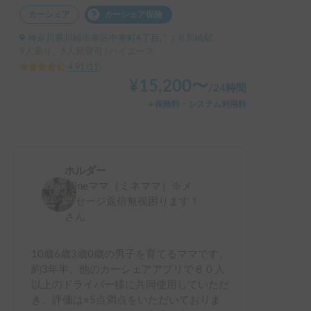
カーシェア
カーシェア保険
神奈川県川崎市幸区中幸町4丁目, ' ＪＲ川崎駅
9人乗り、6人就寝可 | ハイエース
4.91
(
11
)
¥
15,200
〜
/
24時間
＋保険料・システム利用料
ホルダー
Mineママ（ミネママ）※メ
ッセージ返信無視困ります！
さん
10歳6歳3歳0歳の男子を育てるママです。
約3年半、他のカーシェアアプリで８０人
以上のドライバー様に共同使用していただ
き、評価は⭐︎5点満点をいただいておりま