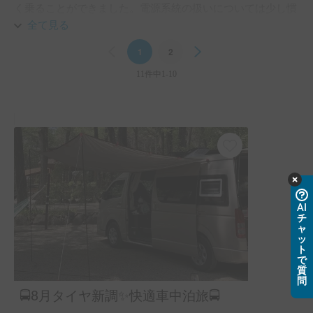
く乗ることができました。電源系統の扱いについては少し慣
れが必要だと感じましたが、それも含めて良い経験になりま
全て見る
した。

Previous
1
2
Next
次回は、秋口までに宿泊での利用も検討したいと思います。
11件中1-10
AI
チ
ャ
ッ
ト
で
質
問
🚍8月タイヤ新調✨快適車中泊旅🚍