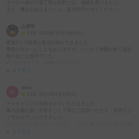
オーナー様の大変丁寧な応対には、感銘を受けました。

転がしておいても邪魔にならない広さには、これまでのキャ
また、機会がありましたら、是非利用させてください。
ンピングカー体験の中でも「広さこそ正義」だと実感させら
れました。

また、アメニティが非常に充実しているのも助かりました。
山岸司
いつも家から持ち出すウェットティッシュやカトラリー、ゴ
5.00
2025年10月14日(火)
ミ袋などが完備されていて助かりました。

家族5人で快適な東北の旅ができました。

車体が後ろに長いため駐車場で頭が出ることも稀にありまし
季節が良かったこともありますが、とにかく燃費が良く長距
たが、横幅はさほど気にならず運転しやすかったです。

離の旅には最高でした。

何よりオーナー様の車への愛と、楽しさを広めたいという想
約1800キロ走行、燃費は10.5km/ℓ

いが強く、貸出前後のおしゃべりも時間が経つのを忘れるほ
ご紹介いただいた、高速の周遊プランなど今回は日程が合わ
全て見る
ど楽しかったです。
ず利用できませんでしたが有益な情報も共有いただきありが
とうございました。

wess
是非今度は西側への旅行を計画してお借りしたいと考えてい
5.00
2025年9月9日(火)
ます。

デイキャンプで利用させていただきました。

車内設備の使い方等すごく丁寧にご説明いただき、気持ちよ
く使わせていただきました。

貸主さんの人柄もたいへん良く、またの機会がある時はご利
用させていただきたいと思っております。

全て見る
ありがとうございました！