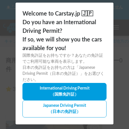
☀️「大曲の花火」をキャンピングカーで最高の思い出にしません
か？
Welcome to Carstay.jp 🇯🇵
Do you have an International
ナビゲー
Driving Permit?
If so, we will show you the cars
キャンピングカー・車中泊スポット予約はCarstay
/
近畿
地方の
available for you!
国際免許証をお持ちですか？あなたの免許証
商用車からDIYでファミリーバンのレビュー0
でご利用可能な車両を表示します。
日本の免許証をお持ちの方は「Japanese
件
Driving Permit（日本の免許証）」をお選びく
ださい。
3.00
International Driving Permit
（0件のレビュー）
（国際免許証）
Japanese Driving Permit
（日本の免許証）