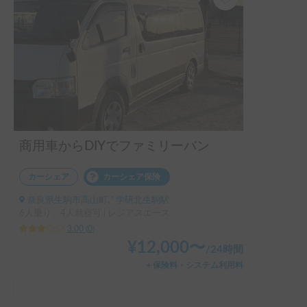
商用車からDIYでファミリーバン
カーシェア
カーシェア保険
奈良県生駒市高山町, ' 学研北生駒駅
6人乗り、4人就寝可 | レジアスエース
3.00
(
0
)
¥
12,000
〜
/
24時間
＋保険料・システム利用料