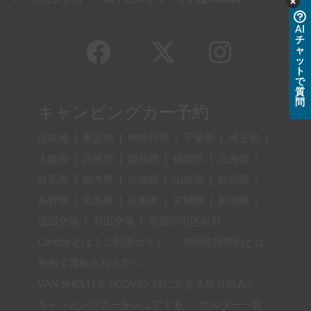
AI
チ
ャ
ッ
ト
で
質
問
キャンピングカー予約
現在地
|
東京都
|
神奈川県
|
千葉県
|
埼玉県
|
大阪府
|
兵庫県
|
愛知県
|
福岡県
|
北海道
|
群馬県
|
栃木県
|
茨城県
|
山梨県
|
静岡県
|
長野県
|
広島県
|
京都府
|
宮城県
|
新潟県
|
成田空港
|
羽田空港
|
全国の市区町村
Carstayとは？ご利用ガイド
共同使用契約とは
初めて運転される方へ
VAN SHELTER（COVID-19に対する取り組み）
キャンピングカーをシェアする
ホルダー一覧