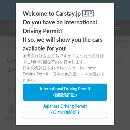
☀️「大曲の花火」をキャンピングカーで最高の思い出にしません
か？
Welcome to Carstay.jp 🇯🇵
Do you have an International
ナビゲー
Driving Permit?
If so, we will show you the cars
キャンピングカー・車中泊スポット予約はCarstay
/
近畿
地方の
available for you!
国際免許証をお持ちですか？あなたの免許証
ルーフトップテント装着のデリカD:5♪のレビ
でご利用可能な車両を表示します。
日本の免許証をお持ちの方は「Japanese
ュー1件
Driving Permit（日本の免許証）」をお選びく
ださい。
5.00
International Driving Permit
（1件のレビュー）
（国際免許証）
すみちゃん
Japanese Driving Permit
5.00
2025年1月4日(土)
（日本の免許証）
親切に対応して頂き快適に借りる事が出来ました。