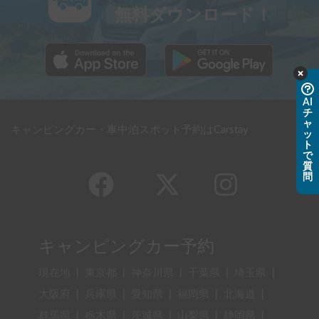
無料ダウンロード！
AI
チ
ャ
キャンピングカー・車中泊スポット予約はCarstay
ッ
ト
で
質
問
キャンピングカー予約
現在地
|
東京都
|
神奈川県
|
千葉県
|
埼玉県
|
大阪府
|
兵庫県
|
愛知県
|
福岡県
|
北海道
|
群馬県
|
栃木県
|
茨城県
|
山梨県
|
静岡県
|