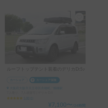
ルーフトップテント装着のデリカD:5♪
カーシェア
カーシェア保険
大阪府大阪市天王寺区舟橋町, ' 鶴橋駅
7人乗り、7人就寝可 | デリカ D:5
5.00
(
1
)
¥
7,100
〜
/
24時間