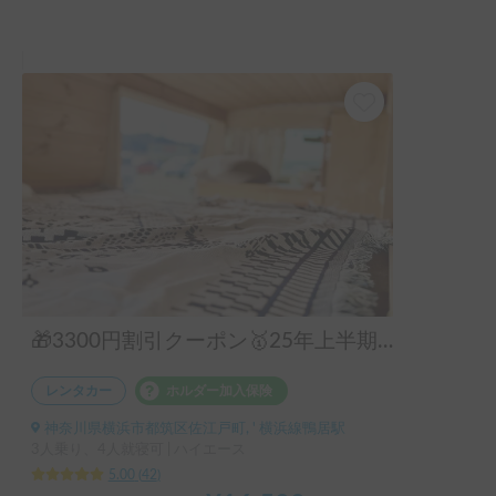
また利用します。ありがとうございました。
🎁3300円割引クーポン🥇25年上半期人気No.1「動くログハウス🪵」【カップルに大人気✨】【ペット旅🐕】📌内容充実なのに格安の「オリジナル保険プラン」を準備👍
レンタカー
ホルダー加入保険
神奈川県横浜市都筑区佐江戸町, ' 横浜線鴨居駅
3人乗り、4人就寝可 | ハイエース
5.00
(
42
)