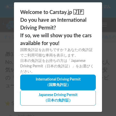
☀️「大曲の花火」をキャンピングカーで最高の思い出にしません
か？
Welcome to Carstay.jp 🇯🇵
Do you have an International
ナビゲー
Driving Permit?
If so, we will show you the cars
キャンピングカー・車中泊スポット予約はCarstay
/
関東
地方の
available for you!
国際免許証をお持ちですか？あなたの免許証
🎁3300円割引クーポン🥇25年上半期人気
でご利用可能な車両を表示します。
日本の免許証をお持ちの方は「Japanese
No.1「動くログハウス🪵」【カップルに大人
Driving Permit（日本の免許証）」をお選びく
気✨】【ペット旅🐕】📌内容充実なのに格安
ださい。
の「オリジナル保険プラン」を準備👍のレビ
International Driving Permit
ュー42件
（国際免許証）
Japanese Driving Permit
（日本の免許証）
5.00
（42件のレビュー）