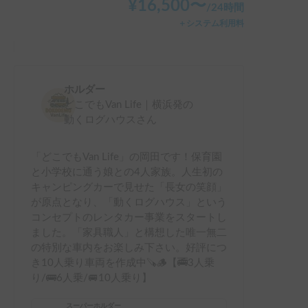
¥
16,500
〜
/
24時間
＋システム利用料
ホルダー
どこでもVan Life｜横浜発の
動くログハウス
さん
「どこでもVan Life」の岡田です！保育園
と小学校に通う娘との4人家族。人生初の
キャンピングカーで見せた「長女の笑顔」
が原点となり、「動くログハウス」という
コンセプトのレンタカー事業をスタートし
ました。「家具職人」と構想した唯一無二
の特別な車内をお楽しみ下さい。好評につ
き10人乗り車両を作成中🪚🪵【🚎3人乗
り/🚌6人乗/🚐10人乗り】
スーパーホルダー