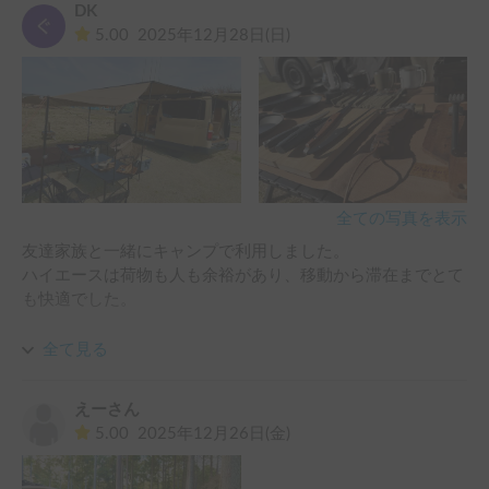
DK
through all the details about using the car & answered our 
5.00
2025年12月28日(日)
questions late at night when we couldn’t figure out to turn on 
the power :-) 

Thank you! We will definitely recommend this ride to anyone 
looking for campervan experience in Japan!
全ての写真を表示
友達家族と一緒にキャンプで利用しました。

ハイエースは荷物も人も余裕があり、移動から滞在までとて
も快適でした。

無料で貸していただけるタープを連結して使うことができ、
全て見る
車を中心にした広くて居心地の良いリビング空間を作れたの
がとても良かったです。

えーさん
写真のとおり、外でゆっくりコーヒーを淹れたり、食事を楽
5.00
2025年12月26日(金)
しんだりと、キャンプ時間をしっかり満喫できました。
