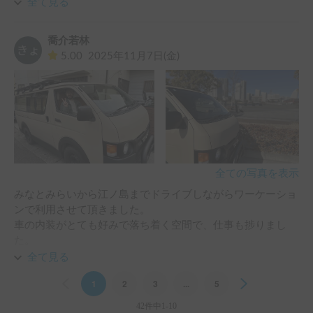
ムーズで安心できました。

全て見る
おかげで旅をゆっくり楽しむことができ、本当に良い思い出
になりました。

喬介若林
またぜひ利用したいです。ありがとうございました！
5.00
2025年11月7日(金)
全ての写真を表示
みなとみらいから江ノ島までドライブしながらワーケーショ
ンで利用させて頂きました。

車の内装がとても好みで落ち着く空間で、仕事も捗りまし
た。

休憩のタイミングで海を見て過ごせるなんて最高でした。

全て見る
移動自体も気分転換になって、休憩がてらちょっと移動し
Previous
1
2
3
...
5
Next
て、車内で業務💻という流れがオンオフになって集中して取
り組めました。

42件中1-10