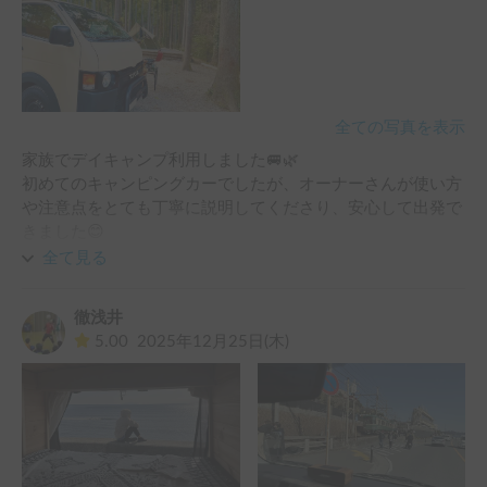
レンタルできるBBQグッズも、どれもオシャレで統一感があ
り、細かいところまでこだわりを感じます。

「持ってきただけ」ではなく、気分が上がる道具が揃ってい
るのは嬉しいポイントでした。

また、オーナーさんがとても優しく丁寧な方で、やり取りも
全ての写真を表示
スムーズかつ安心感がありました。

家族でデイキャンプ利用しました🚐🌿

初めてのハイエースレンタルでも、不安なく利用できたのは
初めてのキャンピングカーでしたが、オーナーさんが使い方
オーナーさんのお人柄のおかげだと思います。

や注意点をとても丁寧に説明してくださり、安心して出発で
きました😊

家族や友人とゆったりキャンプを楽しみたい方に、ぜひおす
子どもも車内に入った瞬間から大はしゃぎで🎵、家族みんな
全て見る
すめしたいレンタルです。
で特別な時間を過ごせました。

車内は木製インテリアで、扉を開けた瞬間に広がる木の香り
徹浅井
が本当に心地よく🌲✨、自然の中のキャンプ場と相性抜群。

5.00
2025年12月25日(木)
気軽なデイキャンプでも十分に非日常を味わえ、大満足の一
日でした🔥⛺️