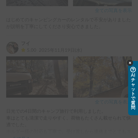
全ての写真を表示
はじめてのキャンピングカーのレンタルで不安がありました
が説明を丁寧にしてくださり安心できました。
フイ
5.00
2025年11月19日(水)
AI
チ
ャ
ッ
ト
で
全ての写真を表示
質
問
日光での4日間のキャンプ旅行で利用しました。

車はとても清潔で走りやすく、荷物もたくさん載せられて快
適でした。

ホルダー様の対応も丁寧で、受け渡しから連絡までとてもス