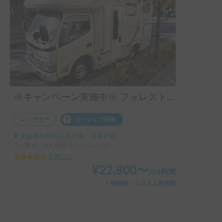
※キャンペーン実施中※ フォレスト号
レンタカー
カーシェア保険
東京都杉並区高井戸東, ' 高井戸駅
7人乗り、6人就寝可 | カムロード
5.00
(
21
)
¥
22,800
〜
/
24時間
＋保険料・システム利用料