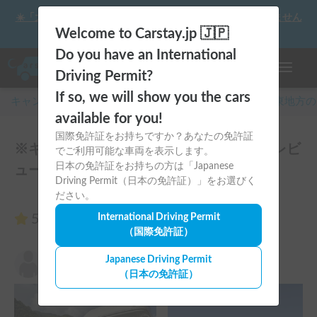
☀️「大曲の花火」をキャンピングカーで最高の思い出にしません
か？
Welcome to Carstay.jp 🇯🇵
Do you have an International
ナビゲー
Driving Permit?
If so, we will show you the cars
キャンピングカー・車中泊スポット予約はCarstay
/
関東
地方の
available for you!
国際免許証をお持ちですか？あなたの免許証
※キャンペーン実施中※ フォレスト号のレビ
でご利用可能な車両を表示します。
日本の免許証をお持ちの方は「Japanese
ュー21件
Driving Permit（日本の免許証）」をお選びく
ださい。
5.00
International Driving Permit
（21件のレビュー）
（国際免許証）
さた
Japanese Driving Permit
5.00
2026年8月7日(金)
（日本の免許証）