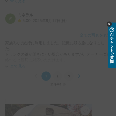
丁寧で、安心してレンタルすることができました。またぜひ
全て見る
利用したいと思います。
ミネラル
5.00
2025年8月17日(日)
AI
全ての写真を表示
チ
ャ
家族3人で旅行に利用しました。記憶に残る旅になりまし
ッ
た。

ト
で
トランクの鍵が開きにくい場合がありますが、オーナーに連
質
絡すると親切に対応いただけます。

問
車内の清掃はされておりますが、マットは常設されておりま
全て見る
すので、シーツと上物を持っていくと良いでしょう。

Previous
1
2
3
Next
3人で寝泊まりする分には十分なスペースです。

なおオーナーとは受け渡し時にLINE交換を推奨されますの
21件中1-10
で、使いにくいアプリよりLINE連絡の方がスムーズでした。

金額は3泊で16万ちょっとと、それなりの金額です。恐らく
一般的な宿に泊まるのとそんなに変わらないので、アウトド
アや行き当たりばったりの旅行をしたい方にはおすすめで
す。
