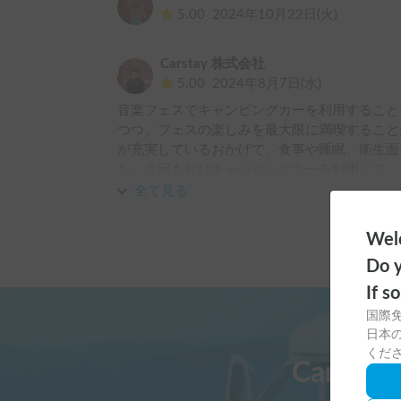
5.00
2024年10月22日(火)
Carstay 株式会社
5.00
2024年8月7日(水)
音楽フェスでキャンピングカーを利用すること
つつ、フェスの楽しみを最大限に満喫すること
が充実しているおかげで、食事や睡眠、衛生面
た。次回もぜひキャンピングカーを利用して、
思います。
全て見る
Welc
Do y
If s
国際
日本の
くだ
Carst