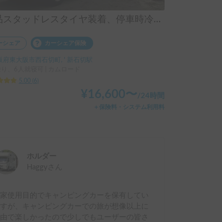
新品スタッドレスタイヤ装着、停車時冷暖房完備、最大就寝6名のカムロードベースキャブコン ⚠️現在事情により貸出を停止しています
ーシェア
カーシェア保険
阪府東大阪市西石切町, ' 新石切駅
乗り、6人就寝可 | カムロード
5.00
(
6
)
¥
16,600
〜
/
24時間
＋保険料・システム利用料
ホルダー
Haggy
さん
自家使用目的でキャンピングカーを保有してい
ますが、キャンピングカーでの旅が想像以上に
自由で楽しかったので少しでもユーザーの皆さ