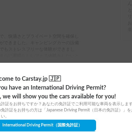
非
で、快適さとプライベート空間を確保し
ができました。キャンピングカーの設備
でもストレスフリーな体験ができまし
さらに素晴らしいフェス体験をしたいと
ome to Carstay.jp 🇯🇵
ou have an International Driving Permit?
o, we will show you the cars available for you!
免許証をお持ちですか？あなたの免許証でご利用可能な車両を表示しま
免許証をお持ちの方は「Japanese Driving Permit（日本の免許証）」
さい。
ayアプリの
International Driving Permit
（国際免許証）