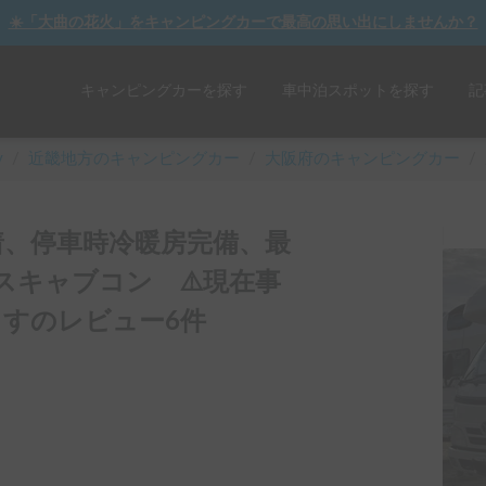
☀️「大曲の花火」をキャンピングカーで最高の思い出にしませんか？
キャンピングカーを探す
車中泊スポットを探す
記
y
/
近畿
地方のキャンピングカー
/
大阪府のキャンピングカー
/
、停車時冷暖房完備、最
スキャブコン ⚠️現在事
すのレビュー6件