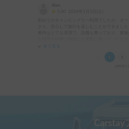
Alan
5.00
2026年1月3日(土)
初めてのキャンピングカー利用でしたが、オー
さり、安心して旅行を楽しむことができました。
​車内はとても清潔で、設備も整っており、家
な場所や時間の相談にも柔軟に乗っていただき
​また機会があれば、ぜひ再度利用させていた
全て見る
うございました！
Previous
1
2
28件中1-
Carst