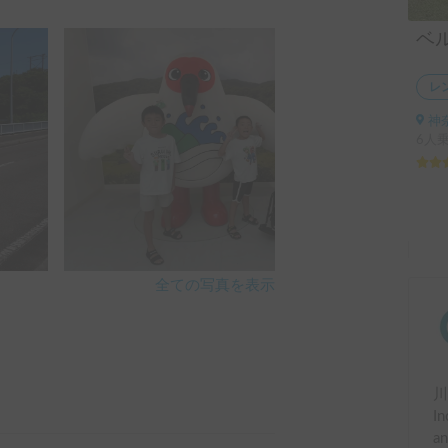
レ
神
6人乗
全ての写真を表示
とができました。

In
す。ありがとうございました✨
an