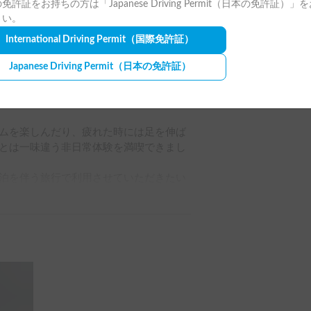
免許証をお持ちの方は「Japanese Driving Permit（日本の免許証）」
全ての写真を表示
さい。
良かった。 私はすべての質問に自信を持
International Driving Permit
（国際免許証）
族のための思い出に残る旅行をありがと
Japanese Driving Permit
（日本の免許証）
ムを楽しんだり、疲れた時には足を伸ば
とは一味違う非日常体験を満喫できまし
泊を伴う旅行で利用させていただきたい