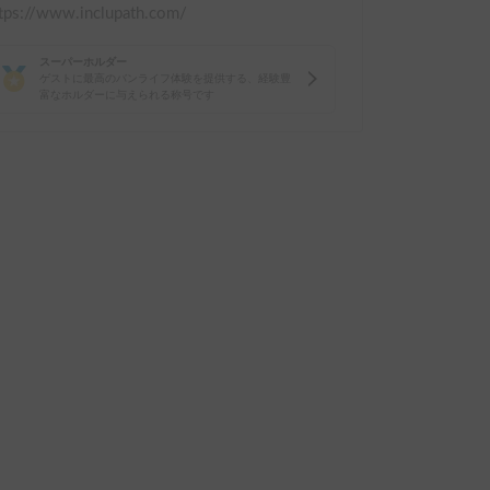
tps://www.inclupath.com/
スーパーホルダー
ゲストに最高のバンライフ体験を提供する、経験豊
富なホルダーに与えられる称号です