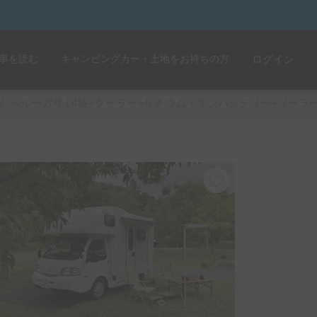
事を読む
キャンピングカー・土地をお持ちの方
ログイン
/
ベルーガ号 | 4駆+クーラー+リチウムイオンバッテリー+ソー