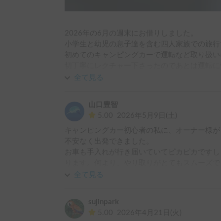
2026年の6月の週末にお借りしました。

小学生と幼児の息子達を含む四人家族での旅行
初めてのキャンピングカーで運転など取り扱い
切丁寧にレクチャー下さったのであとは運転に
全て見る
出発前にこちら側が原因の予期せぬ問題が起こ
ろ快くご対応くださり問題なく出発することが
山口豊智
5.00
2026年5月9日(土)
旅もとて快適でサブバッテリーが強力でエンジ
キャンピングカー初心者の私に、オーナー様が
き、なおかつ走行するとそれらはスピーディー
不安なく出発できました。

お車も手入れが行き届いていてピカピカですし
また次回もお願いしたいです。

ります。何より、やり取りがとてもスムーズで
とに感謝しています。ありがとうございました
ありがとうございました！
全て見る
sujinpark
5.00
2026年4月21日(火)