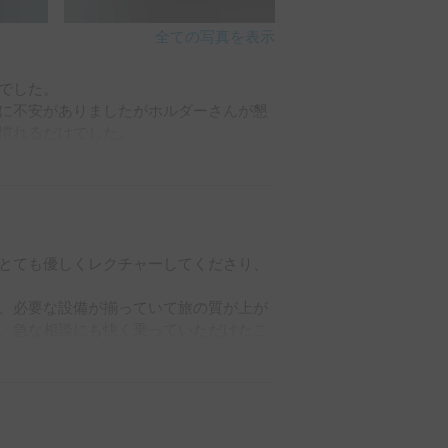
全ての写真を表示
でした。

に不安がありましたがホルダーさんが懇
慣れるだけでした。

りましたがホルダーさんに相談したとこ
できました。

ンオフの時でも十分なエアコンを使用で
とても優しくレクチャーしてくださり、
に充電されました。

、必要な設備が揃っていて旅の質が上が
、急な相談にも快く乗っていただけたこ
。