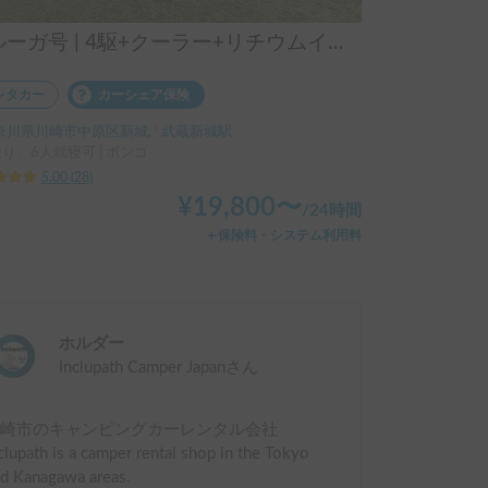
ベルーガ号 | 4駆+クーラー+リチウムイオンバッテリー+ソーラーパネル/レンタル事業者 自損事故の車両保険ついてます
ンタカー
カーシェア保険
奈川県川崎市中原区新城, ' 武蔵新城駅
り、6人就寝可 | ボンゴ
5.00
(
28
)
¥
19,800
〜
/
24時間
＋保険料・システム利用料
ホルダー
Inclupath Camper Japan
さん
川崎市のキャンピングカーレンタル会社
clupath is a camper rental shop in the Tokyo
d Kanagawa areas.