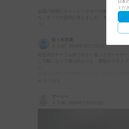
日本の
くだ
会議の時間とキャンピングカーの使用の説明は
ち、すべての質問に答えました。 私たちの家
う。 
佐々木裕貴
5.00
2026年3月17日(火)
対面式のテーブル席で向かい合ってボードゲー
して横になって寝られたりと、普段のドライブ
た。

今回は日帰りでの利用でしたが、次回はぜひ宿
です。
全て見る
マーシー
5.00
2026年2月6日(金)