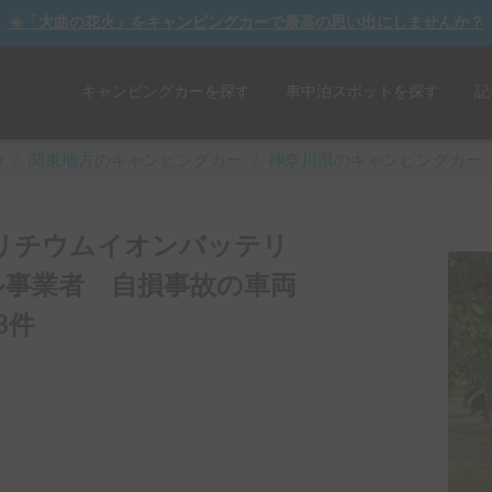
☀️「大曲の花火」をキャンピングカーで最高の思い出にしませんか？
キャンピングカーを探す
車中泊スポットを探す
記
y
/
関東
地方のキャンピングカー
/
神奈川県のキャンピングカー
ー+リチウムイオンバッテリ
ル事業者 自損事故の車両
8件