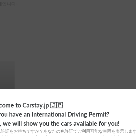
체입니다~

정했는데

할점 등등 상세히 알려주셔서 

렸었는데

로 빌려주셨고

니

다고 조명을 더 빌려주셨습니다 

하게 됩니다

ome to Carstay.jp 🇯🇵
에 남을것같아요

ou have an International Driving Permit?
o, we will show you the cars available for you!
免許証をお持ちですか？あなたの免許証でご利用可能な車両を表示しま