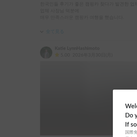
한국인들 후기가 좋은 캠핑카 찾다가 발견한 업
업체 사장님 덕분에 

매우 만족스러운 캠핑카 여행을 했습니다.

일본여행은 여러번 해봤으나 운전은 처음이라 걱
全て見る
차량 인도 시에 자세한설명으로 운전 시 주의해야
사고없이 안전하게 운전할 수 있었습니다!

Katie LynnHashimoto
5.00
2026年3月30日(月)
침낭, 캠핑 테이블 등등 큼직한것들만 돈주고 빌
사장님이 후라이팬, 냄비, 각종 식기류등을 무료
후모톳바라 여행간다고 조명 2개 챙겨갔었는데

사장님과 연락 중 후모톳바라 간다고 말씀드렸더
인수 당일 거긴 어두워서 조명이 더 필요할거 같
차량도 내, 외부 모두 깔끔하고 소통도 매우 원활
Welc
덕분에 너무 즐거운 여행을 하고와서 계속 기억
Do y
추천드립니다! 

If s
国際