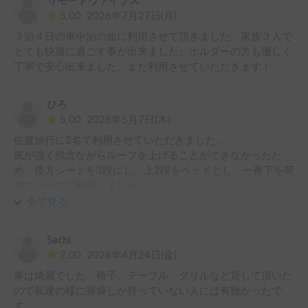
リモートヴァイブス
5.00
2026年7月27日(月)
３泊４日の車中泊の旅に利用させて頂きました。家族３人で
とても快適に過ごす事が出来ました。ホルダーの方も優しく
丁寧で安心出来ました。また利用させていただきます！
ひろ
5.00
2026年5月7日(木)
佐渡旅行に2名で利用させていただきました。

風が強く残念ながらルーフを上げることができなかったた
め、後方シートを3段にし、上2段をベッドとし、一番下を荷
物スペースて利用しました。

ずらすことで思ったより圧迫感なく快適に利用することがで
全て見る
きました。

また利用させて頂きます。
Sachi
2.00
2026年4月24日(金)
車は綺麗でした。椅子、テーブル、グリルなど貸して頂いた
ので私達の様に寝袋しか持っていない人には有難かったで
す。
