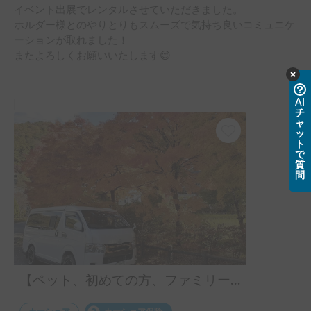
イベント出展でレンタルさせていただきました。

ホルダー様とのやりとりもスムーズで気持ち良いコミュニケ
ーションが取れました！

またよろしくお願いいたします😊
AI
チ
ャ
ッ
ト
で
質
問
【ペット、初めての方、ファミリー大歓迎】【ヒーター付きの暖かい車内、扱い易い普通乗用車の大きさ、キャンプ用品オプション多数】初心者におすすめハイエース