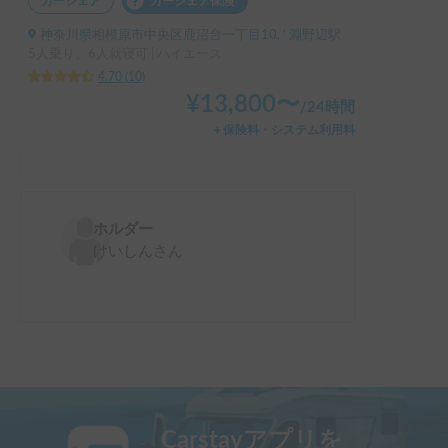
カーシェア
カーシェア保険
神奈川県相模原市中央区鹿沼台一丁目10, ' 淵野辺駅
5人乗り、6人就寝可 | ハイエース
4.70
(
10
)
¥
13,800
〜
/
24時間
＋保険料・システム利用料
ホルダー
けいしん
さん
Carstayアプリを