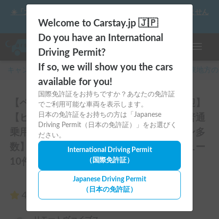
☀️「大曲の花火」をキャンピングカーで最高の思い出にしません
か？
Welcome to Carstay.jp 🇯🇵
Do you have an International
ナビゲー
Driving Permit?
If so, we will show you the cars
キャンピングカー・車中泊スポット予約はCarstay
/
関東
地方の
available for you!
国際免許証をお持ちですか？あなたの免許証
【ペット、初めての方、ファミリー大歓迎】
でご利用可能な車両を表示します。
日本の免許証をお持ちの方は「Japanese
【ヒーター付きの暖かい車内、扱い易い普通
Driving Permit（日本の免許証）」をお選びく
乗用車の大きさ、キャンプ用品オプション多
ださい。
数】初心者におすすめハイエースのレビュー
International Driving Permit
10件
（国際免許証）
Japanese Driving Permit
（日本の免許証）
4.70
（10件のレビュー）