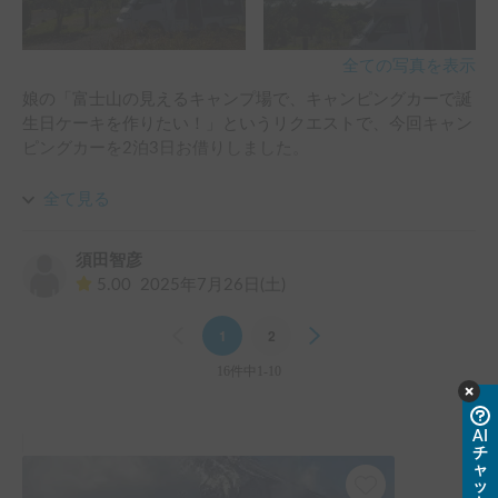
もっと早くつけとけば…と思いました。あ、車内はキンキン
に冷えました！また、Wi-Fiが完備されていたのと、常設2段
ベッドもあり豪華な感じでした。ただ176センチメートルの
全ての写真を表示
自分には、多少狭く感じました。車内には消耗品やIHコン
娘の「富士山の見えるキャンプ場で、キャンピングカーで誕
ロ、T-falなどなどが置いてあり、ご自由にどうぞ！と。大変
生日ケーキを作りたい！」というリクエストで、今回キャン
ありがたかったです。

ピングカーを2泊3日お借りしました。

運転ですが、バックミラーがとても見づらく危ないなぁと感
事前に利用するのが不安だったのですが、オーナーさんが丁
全て見る
じました。モニター型のバックミラーでしたが、光量があっ
寧に対応してくださり、内覧や詳しい説明で不安はすぐに解
ていなくほぼ見えませんでした💦これは帰還後オーナーの方
消されました。車内には利用者向けに分かりやすい説明書も
にも伝えました。また、オートロックの機能が働いたり働か
須田智彦
完備されていて、とても助かりました。

なかったりで、困惑しました。外からドアを締めると勝手に
5.00
2025年7月26日(土)
オートロックがかかり、運転席・助手席・後部入り口のドア
当日は、ワクワクしながら富士山（アーバンキャンピング朝
がガチャっと…いやこれ、鍵が中にあったら終了？と思い注
Previous
1
2
Next
霧宝山）を目指しました。

意しました。と思うと、こんどはスマートキーでロックがで
運転は、風圧で揺れないように時速80kmまでを心がけるな
16件中1-10
きたりできなかったり💦なので基本的には鍵を肌身はなさず
ど、キャンピングカーならではの注意点も良い思い出です。
持ち、キーでドアの開け閉めをしました。また、キーが刺さ
車内には、セカンドバッテリーで動くエアコンも搭載されて
ってないと、何か運転席のハンドルのあたりからカチャカチ
AI
いて、妻も娘も「このキャンピングカー、うちのおうちにし
ャカチャカチャと定期的に音がしました、、、何かが作動し
チ
たい！」と大はしゃぎ。快適な車内で、最高の誕生日を迎え
ャ
ていたのかな…よく分からなかったので放置しましたが、か
ッ
ることができました。
