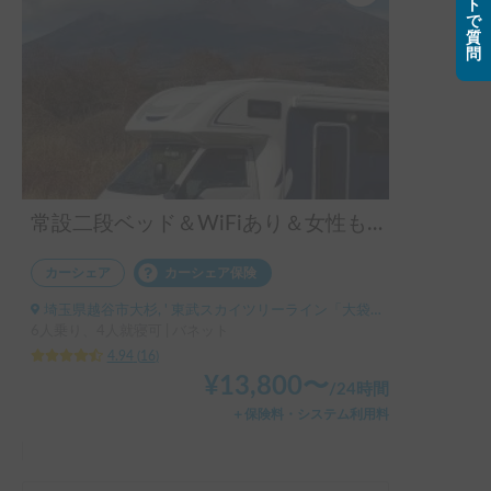
なりの頻度で鳴っていたので怖かったです。運転中も鳴って
ト
で
たかもです。

質
コンパクトな設計なので、普通の駐車スペースにも停めやす
問
く、高速道路のサービスエリアでも困ることはありませんで
いろいろありましたが、初めてのキャンピングカー。安全運
した。バック駐車も、後方に誘導してくれる人がいれば安心
転を心がけないと、とんでもないことになるなぁと勉強にな
です。

りました。お世話になりました！ありがとうございました。
また、レンタル期間中、自分の軽自動車を駐車場に預かって
いただけたのも、大変ありがたかったです。借りる時も返す
時も、メッセージでこまめに連絡が取れたので、安心して利
常設二段ベッド＆WiFiあり＆女性も運転しやすい！マッシュ
用できました。

カーシェア
カーシェア保険
娘の夢を叶えることができた、本当に素敵な誕生日になりま
した。ぜひまた利用させていただきます。ありがとうござい
埼玉県越谷市大杉, ' 東武スカイツリーライン「大袋駅」
ました！
6人乗り、4人就寝可 | バネット
4.94
(
16
)
¥
13,800
〜
/
24時間
＋保険料・システム利用料