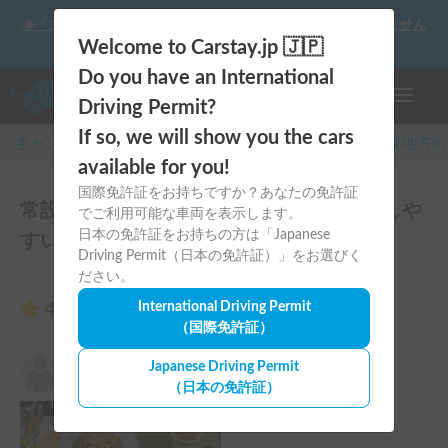
☀️「大曲の花火」をキャンピングカーで最高の思い出にしません
か？
Welcome to Carstay.jp 🇯🇵
Do you have an International
ナビゲー
Driving Permit?
If so, we will show you the cars
キャンピングカー・車中泊スポット予約はCarstay
/
関東
地方の
available for you!
国際免許証をお持ちですか？あなたの免許証
常設二段ベッド＆WiFiあり＆女性も運転しや
でご利用可能な車両を表示します。
日本の免許証をお持ちの方は「Japanese
すい！マッシュのレビュー16件
Driving Permit（日本の免許証）」をお選びく
ださい。
4.94
International Driving Permit
（16件のレビュー）
（国際免許証）
のん
Japanese Driving Permit
5.00
2026年8月2日(日)
（日本の免許証）