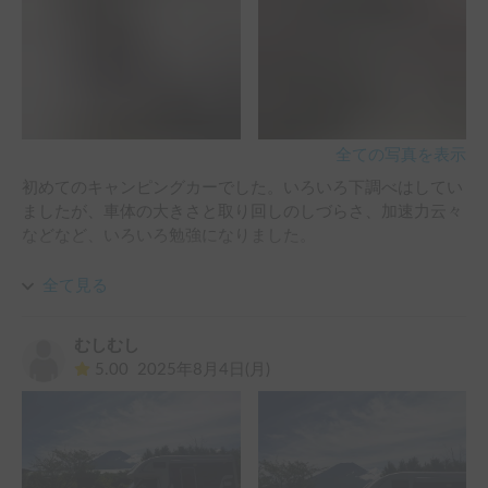
全ての写真を表示
初めてのキャンピングカーでした。いろいろ下調べはしてい
ましたが、車体の大きさと取り回しのしづらさ、加速力云々
などなど、いろいろ勉強になりました。

使用前に、丁寧な取り扱い説明がありました。内装から外装
全て見る
まで、手取り足とり教えていただけました。内装にはクーラ
ーがありましたが、サブバッテリーはないとのことで、4時
むしむし
間くらい使うとバッテリーが切れるかも…と💦これは使いど
5.00
2025年8月4日(月)
ころを考えねば、、、でも車内の換気扇を開き、窓をオープ
ン（網戸がきちんとありました）にすると風も通り、夏真っ
只中でしたがとても過ごしやすかったです。夜はさすがに窓
を閉めたので暑くなり、エアコンを効かせました。朝までも
たないかなぁと思ったのですが、結果全然余裕でした。なら