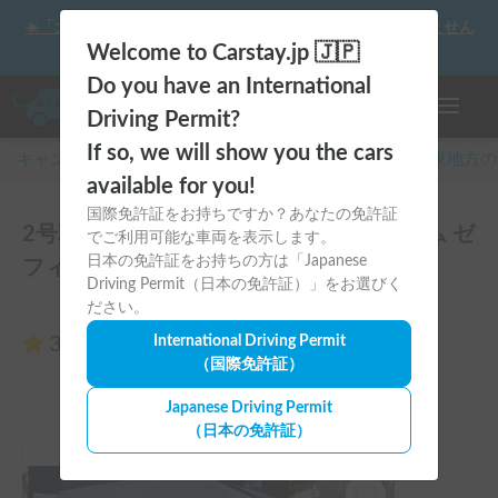
☀️「大曲の花火」をキャンピングカーで最高の思い出にしません
か？
Welcome to Carstay.jp 🇯🇵
Do you have an International
ナビゲー
Driving Permit?
If so, we will show you the cars
キャンピングカー・車中泊スポット予約はCarstay
/
関東
地方の
available for you!
国際免許証をお持ちですか？あなたの免許証
2号車 フィアットデュカト ローラーチーム ゼ
でご利用可能な車両を表示します。
日本の免許証をお持ちの方は「Japanese
フィーロ 235LTのレビュー0件
Driving Permit（日本の免許証）」をお選びく
ださい。
3.00
International Driving Permit
（0件のレビュー）
（国際免許証）
Japanese Driving Permit
（日本の免許証）