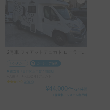
2号車 フィアットデュカト ローラーチーム ゼフィーロ 235LT
レンタカー
カーシェア保険
東京都世田谷区上用賀, ' 用賀駅
4人乗り、4人就寝可 | デュカト
3.00
(
0
)
¥
44,000
〜
/
24時間
＋保険料・システム利用料