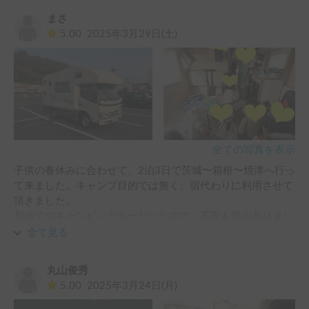
トヨエースベースワイドでなく、狭い道も取り回しが楽で運
まさ
転しやすかったです！

5.00
2025年3月29日(土)
総走行距離900kmの旅！楽しかったです！！

またお借りしたいです！

ありがとうございました😊
全ての写真を表示
子供の春休みに合わせて、2泊3日で茨城〜箱根〜焼津へ行っ
て来ました。キャンプ目的では無く、宿代わりに利用させて
頂きました。

初めてのキャンピングカーだったので、不安も沢山ありまし
たが、丁寧な説明と快適な車内で、大満足の旅行となりまし
全て見る
た^ ^

私は2日間ともソファベッドに寝ましたが、とても寝やすく
丸山俊秀
熟睡でした。腰痛持ちですが、痛くなることはありませんで
5.00
2025年3月24日(月)
した。

子供達は上が好きなので、2段ベッドと運転席上のバンクベ