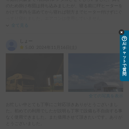
のため掛け布団は持ち込みましたが、寝る前にFFヒーターを
かけて車内を温めてから寝れば朝方までヒーター付けずにぐ
っすり寝れました。エアコンは使用していません。

うちは6人家族ですが、寝床も十分で収納もあり４日間とも
全て見る
不自由なく過ごせました。

また機会がありましたらお借りしたいと思いますので宜しく
しょー
お願いします。
AI
5.00
2024年11月16日(土)
チ
ャ
ッ
ト
で
質
問
全ての写真を表示
お忙しい中とても丁寧にご対応頂きありがとうございまし
た。初めての利用でしたが説明も丁寧で設備も不自由する事
なく使用できました。また借用させて頂きたいです。ありが
とうございました。