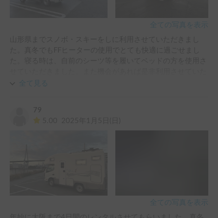
で、自分で立てた行程表に合わせてスケジュールを組み立て
（延長リクエストは、事前決済で一回に付き、時間分+シス
ることができました。

テム利用料5000円程度がかかるので、2回以上リクエストす
神戸にある六甲山の夜景の有名な展望台での宿泊など、とて
全ての写真を表示
ると結構な出費になるので、時間が読めない時は、1回目は
も貴重な体験ができました。

長めにリクエストした方が良いです）

山形県までスノボ・スキーをしに利用させていただきまし
あと、車での移動は、目的地を色々と変えられるので、良い
た。真冬でもFFヒーターの使用でとても快適に過ごせまし
エアコンホルダーのツメを破損してしまいましたが、対応が
ですね。また利用させて頂きたいなと思っています^ ^

た。寝る時は、自前のシーツ等を履いてベッドの方を使用さ
とても親切で感謝しています。

※高さが、3mあるので、平場のコインパーキングでも発券
せていただきました。また機会があれば是非利用させていた
機に、屋根が付いている場合は注意が必要でした。気を付け
だきたいです。
全て見る
また利用したいと思います。

ながら発券機から1メートル離れて進入したので大丈夫でし
今後もよろしくお願いします。
たが、慣れてないと見落として、ぶつけてしまうポイントか
79
もしれません。
5.00
2025年1月5日(日)
全ての写真を表示
年始に大阪まで4日間のレンタルさせてもらいました。真冬