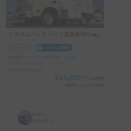
リチウムバッテリーで電源長持ち🚗コルドバンクス号
カーシェア
カーシェア保険
茨城県ひたちなか市勝田本町, ' 勝田駅
7人乗り、7人就寝可 | カムロード
4.95
(
21
)
¥
14,000
〜
/
24時間
＋保険料・システム利用料
ホルダー
matukiyo
さん