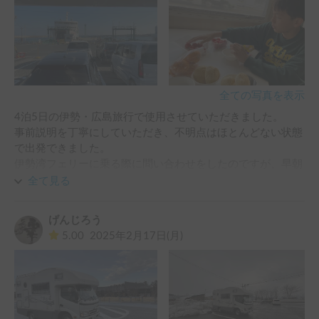
ッドで寝ていましたが、フェンスや壁があるので、寝返りで
落ちることもありませんので、安心して寝させられます。

春なので、寒くなかったですが、日中夜間の冷房と明け方の
FFヒーターを使わせて頂き、快適でした。エンジンをかけな
くても空調が使えるのは、ホント便利でした。

バックモニターも付いているので、駐車場でのバックも安心
全ての写真を表示
して出来ます。無かったら、常に降りて見てもらう事になっ
4泊5日の伊勢・広島旅行で使用させていただきました。

ていたので、大変助かりました。

事前説明を丁寧にしていただき、不明点はほとんどない状態
旅行先で、宿のチェックイン/アウトが無いのはホント楽だ
で出発できました。

とですね。道の駅は、どこにでも結構あるので、停めるとこ
伊勢湾フェリーに乗る際に問い合わせをしたのですが、早朝
ろは困りませんでした。

の旅行中の緊急の問い合わせにも迅速に対応いただき、とて
全て見る
キッチンの水道も、歯磨きなどに使用させて頂きましたが、
も助かりました。

外のトイレに行かなくて済むので、助かりました（2日目は
オーナーさんはとても親切で、話しやすかったです。

大雨だったので）

げんじろう
うちは、大人2人子供３人でしたので、室内の移動も何とか
5.00
2025年2月17日(月)
車両の設備ですが、バッテリーを更新したばかりということ
出来ましたが、子供が大きくなってきたら、ちょっと狭さを
で、容量も十分あり旅行中バッテリー容量が９０％を切るこ
感じるかもしれませんが、寝るには十分な広さだと思いまし
とはありませんでした。

た！

家族4人で寝るスペースは十分です。

渋滞で延長をさせて頂きましたが、遅い時間にも丁寧なご対
チェックインやチェックアウトの手間や時間的制約がないの
応で助かりました。
