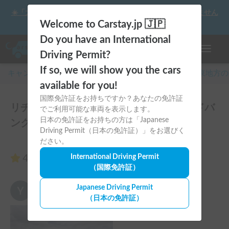
☀️「大曲の花火」をキャンピングカーで最高の思い出にしません
か？
Welcome to Carstay.jp 🇯🇵
Do you have an International
ナビゲー
Driving Permit?
If so, we will show you the cars
キャンピングカー・車中泊スポット予約はCarstay
/
関東
地方の
available for you!
国際免許証をお持ちですか？あなたの免許証
リチウムバッテリーで電源長持ち🚗コルドバ
でご利用可能な車両を表示します。
日本の免許証をお持ちの方は「Japanese
ンクス号のレビュー21件
Driving Permit（日本の免許証）」をお選びく
ださい。
4.95
International Driving Permit
（21件のレビュー）
（国際免許証）
鈴木友貴
Japanese Driving Permit
5.00
2025年6月27日(金)
（日本の免許証）