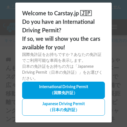
☀️「大曲の花火」をキャンピングカーで最高の思い出にしません
か？
Welcome to Carstay.jp 🇯🇵
Do you have an International
ナビゲー
Driving Permit?
If so, we will show you the cars
キャンピングカー・車中泊スポット予約はCarstay
/
関東
地方の
available for you!
国際免許証をお持ちですか？あなたの免許証
🚐 「泊まるを、もっと自由に。」「ワンちゃ
でご利用可能な車両を表示します。
日本の免許証をお持ちの方は「Japanese
んも一緒に、旅に出よう。」ハイエースベー
Driving Permit（日本の免許証）」をお選びく
スのラグジュアリーキャブコン！ 4人乗りで
ださい。
広々ゆったり快適空間 ・リアクーラー完備で
International Driving Permit
移動中も後部座席も快適 ・揺れが少なく長距
（国際免許証）
離でも快適な乗り心地 👉 初めてのキャンピ
Japanese Driving Permit
ングカーにもおすすめです！オプションキャ
（日本の免許証）
ンプ用品も充実してます。のレビュー33件