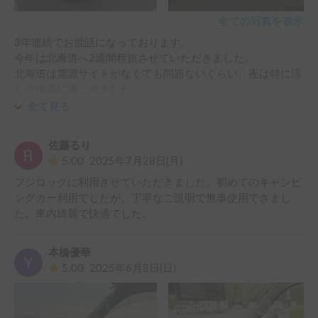
全ての写真を表示
3年連続でお世話になっております。

今年は北海道へ2週間程旅させていただきました。

北海道は電源サイトがなくても問題ないくらい、夜は特に涼
しく快適に過ごせました。

日中は暑くなりますがリチウムバッテリーの持ちも素晴らし
全て見る
く、エアコンをONにして数時間遊びに行っても、帰ってき
たら車内が涼しい状態で気持ちよくドライブが続けられまし
佐藤るり
た。

5.00
2025年7月28日(月)
道中困ったことがあっても、オーナーさんは素早く真摯に対
フジロックに利用させていただきました。初めてのキャンピ
応していただけるため、いつも本当に心強いです。また次回
ングカー利用でしたが、丁寧なご説明で無事使用できまし
た。車内綺麗で快適でした。
本橋優華
5.00
2025年6月8日(日)