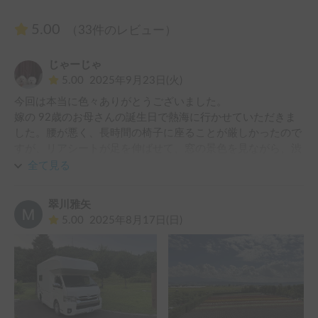
5.00
（33件のレビュー）
じゃーじゃ
5.00
2025年9月23日(火)
今回は本当に色々ありがとうございました。

嫁の 92歳のお母さんの誕生日で熱海に行かせていただきま
した。腰が悪く、長時間の椅子に座ることが厳しかったので
すが、リアシートが足を伸ばせて、窓の景色を見ながら、渋
滞にはまり、帰りは4時間のドライブ となりましたが、全く 
全て見る
腰の痛みもなく、嫁と久しぶりに たくさん話ができ、テレ
ビも見ながら、横になりながら、熱海の海岸線の海を見て、
翠川雅矢
大変喜んでおりました。

5.00
2025年8月17日(日)
高齢の方にはおすすめです。

またよろしくお願いします。渋滞で2時間遅れましたが、優
しく対応をしてくれて、感謝です。また リピートします
ね。