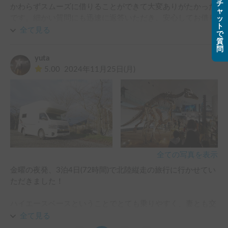
チ
かわらずスムーズに借りることができて大変ありがたかった
ャ
です。細かい質問にも迅速に返答いただき、安心してお借り
ッ
ト
することができました。キャンピングカーはとても綺麗で、
全て見る
で
手入れが行き届いており、快適に過ごせました。長瀞のRV
質
問
パークに宿泊、紅葉が遅れていたおかげで、紅葉を見ながら
yuta
温泉に入ることができたのもよかったです。また、お借りし
5.00
2024年11月25日(月)
たいと思います。ありがとうございました。
全ての写真を表示
金曜の夜発、3泊4日(72時間)で北陸縦走の旅行に行かせてい
ただきました！

ハイエースベースということでとても乗りやすく、妻とも交
代しながら運転できました。

全て見る