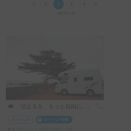
Previous
1
2
3
4
Next
10歳、8歳、3歳の子どもとトイプードルを連れての旅行で
したが、就寝や積載のスペースも十分あり、とても快適に過
33件中11-20
ごすことができました！
🚐 「泊まるを、もっと自由に。」「ワンちゃんも一緒に、旅に出よう。」ハイエースベースのラグジュアリーキャブコン！ 4人乗りで広々ゆったり快適空間 ・リアクーラー完備で移動中も後部座席も快適 ・揺れが少なく長距離でも快適な乗り心地 👉 初めてのキャンピングカーにもおすすめです！オプションキャンプ用品も充実してます。
カーシェア
カーシェア保険
埼玉県さいたま市北区宮原町, ' 宮原