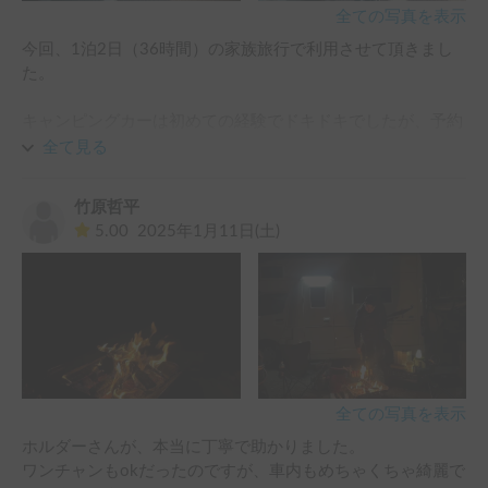
全ての写真を表示
今回、1泊2日（36時間）の家族旅行で利用させて頂きまし
た。

キャンピングカーは初めての経験でドキドキでしたが、予約
前ご質問のやり取りから当日のご対応に至るまでホルダー様
全て見る
のご親切かつ温かいサポートのおかげで本当に思い出深い家
族旅を送ることができました！

竹原哲平
子供達の成長に伴い、限られた時間の中でこうして家族揃っ
5.00
2025年1月11日(土)
て同じ空間でみんなの喜ぶ姿が見られたことが何より幸せな
時間でした。

安心安全に、気持ちよく送り出し迎え入れて下さったホルダ
ー様には心から感謝いたしております。

また是非リピートさせて下さい、今後ともよろしくお願いし
ます！
全ての写真を表示
ホルダーさんが、本当に丁寧で助かりました。

ワンチャンもokだったのですが、車内もめちゃくちゃ綺麗で