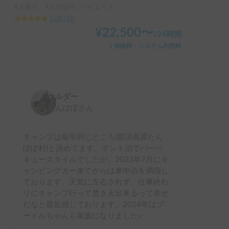
4人乗り、4人就寝可 | ハイエース
5.00
(
33
)
¥
22,500
〜
/
24時間
＋保険料・システム利用料
ホルダー
たんぽぽ
さん
キャンプは毎年同じところ(那須高原たん
ぽぽ村)と決めてます。テント泊でバーベ
キュースタイルでしたが、2023年7月にキ
ャンピングカー来てからは車中泊を満喫し
ております。天気に左右されず、仕事終わ
りにキャンプ行って焚き火出来るって幸せ
だなと最近感じております。2024年はプ
ードルちゃんも家族になりました♪