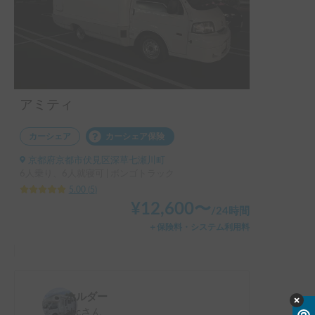
どうもありがとうございました！！
アミティ
カーシェア
カーシェア保険
京都府京都市伏見区深草七瀬川町
6人乗り、6人就寝可 | ボンゴトラック
5.00
(
5
)
¥
12,600
〜
/
24時間
＋保険料・システム利用料
ホルダー
abc
さん