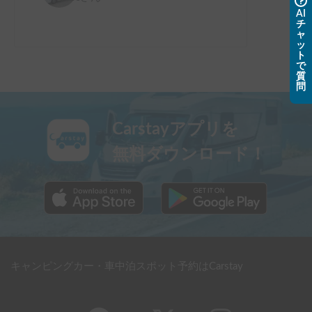
AI
チ
ャ
ッ
ト
で
質
問
Carstayアプリを
無料ダウンロード！
キャンピングカー・車中泊スポット予約はCarstay