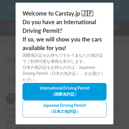
☀️「大曲の花火」をキャンピングカーで最高の思い出にしません
か？
Welcome to Carstay.jp 🇯🇵
Do you have an International
ナビゲー
Driving Permit?
If so, we will show you the cars
キャンピングカー・車中泊スポット予約はCarstay
/
近畿
地方の
available for you!
国際免許証をお持ちですか？あなたの免許証
アミティのレビュー5件
でご利用可能な車両を表示します。
日本の免許証をお持ちの方は「Japanese
Driving Permit（日本の免許証）」をお選びく
5.00
ださい。
（5件のレビュー）
International Driving Permit
（国際免許証）
ポテち
5.00
2025年7月20日(日)
Japanese Driving Permit
24時間の利用でしたが、受け取り、返却時スムーズに行うこ
（日本の免許証）
とができました。

登り坂ではパワー不足も感じましたが、逆にコンパクトだか
らこそ運転も怖くなかったです。