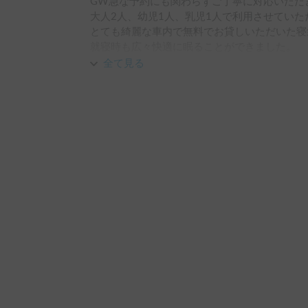
GW急な予約にも関わらずご丁寧に対応いただ
大人2人、幼児1人、乳児1人で利用させていた
とても綺麗な車内で無料でお貸しいただいた寝
就寝時も広々快適に眠ることができました。

おかげさまで、息子も大喜びでとても良い時間
全て見る
ホルダー様もとても素敵な方でまた利用したい
お願い申し上げます。