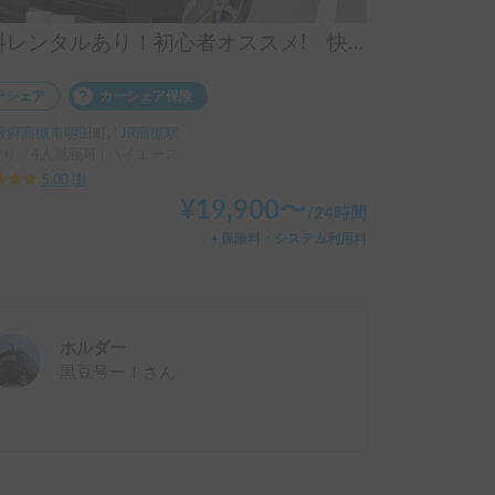
無料レンタルあり！初心者オススメ! 快適、黒豆号
ーシェア
カーシェア保険
阪府高槻市明田町, ' JR高槻駅
乗り、4人就寝可 | ハイエース
5.00
(
1
)
¥
19,900
〜
/
24時間
＋保険料・システム利用料
ホルダー
黒豆号ー！
さん