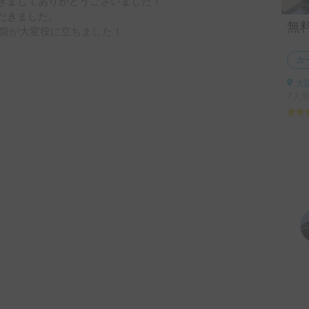
きましてありがとうございました！

だきました。

袋が大変役に立ちました！

カ
を過ごすことができました！

と思いますのでその時はどうぞよろしく
大
7人