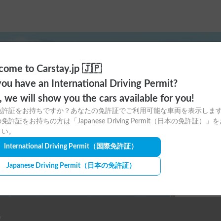
ome to Carstay.jp 🇯🇵
ayアプリの
ou have an International Driving Permit?
o, we will show you the cars available for you!
ウンロードはこちら！
免許証をお持ちですか？あなたの免許証でご利用可能な車両を表示しま
免許証をお持ちの方は「Japanese Driving Permit（日本の免許証）」
さい。
International Driving Permit
（国際免許証）
Japanese Driving Permit
（日本の免許証）
y