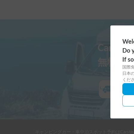
Welc
Carst
Do y
If s
無料ダ
国際
日本の
くだ
キャンピングカー・車中泊スポット予約はCarsta