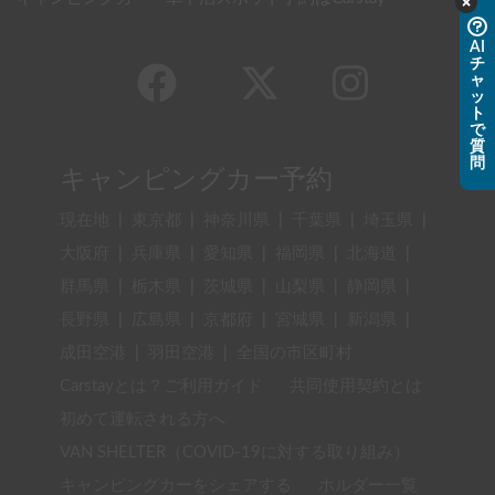
AI
チ
ャ
ッ
ト
で
質
問
キャンピングカー予約
現在地
|
東京都
|
神奈川県
|
千葉県
|
埼玉県
|
大阪府
|
兵庫県
|
愛知県
|
福岡県
|
北海道
|
群馬県
|
栃木県
|
茨城県
|
山梨県
|
静岡県
|
長野県
|
広島県
|
京都府
|
宮城県
|
新潟県
|
成田空港
|
羽田空港
|
全国の市区町村
Carstayとは？ご利用ガイド
共同使用契約とは
初めて運転される方へ
VAN SHELTER（COVID-19に対する取り組み）
キャンピングカーをシェアする
ホルダー一覧