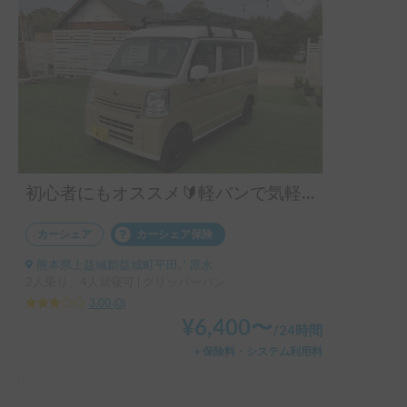
初心者にもオススメ🔰軽バンで気軽に車中泊
カーシェア
カーシェア保険
熊本県上益城郡益城町平田, ' 原水
2人乗り、4人就寝可 | クリッパーバン
3.00
(
0
)
¥
6,400
〜
/
24時間
＋保険料・システム利用料