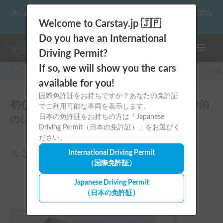
☀️「大曲の花火」をキャンピングカーで最高の思い出にしません
か？
Welcome to Carstay.jp 🇯🇵
Do you have an International
ナビゲー
Driving Permit?
If so, we will show you the cars
キャンピングカー・車中泊スポット予約はCarstay
/
九州・沖縄
available for you!
国際免許証をお持ちですか？あなたの免許証
初心者にもオススメ🔰軽バンで気軽に車中泊
でご利用可能な車両を表示します。
日本の免許証をお持ちの方は「Japanese
のレビュー0件
Driving Permit（日本の免許証）」をお選びく
ださい。
3.00
International Driving Permit
（0件のレビュー）
（国際免許証）
Japanese Driving Permit
（日本の免許証）