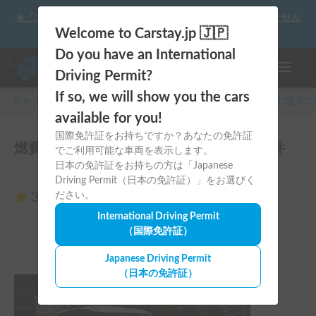
☀️「大曲の花火」をキャンピングカーで最高の思い出にしません
か？
Welcome to Carstay.jp 🇯🇵
Do you have an International
ナビゲー
Driving Permit?
If so, we will show you the cars
キャンピングカー・車中泊スポット予約はCarstay
/
東北
地方の
available for you!
国際免許証をお持ちですか？あなたの免許証
燃費最高!!遠出する旅する号のレビュー0件
でご利用可能な車両を表示します。
日本の免許証をお持ちの方は「Japanese
Driving Permit（日本の免許証）」をお選びく
3.00
ださい。
（0件のレビュー）
International Driving Permit
（国際免許証）
Japanese Driving Permit
（日本の免許証）