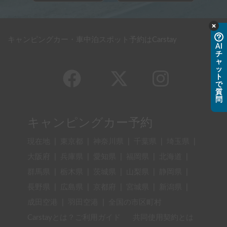
キャンピングカー・車中泊スポット予約はCarstay
AI
チ
ャ
ッ
ト
で
質
問
キャンピングカー予約
現在地
|
東京都
|
神奈川県
|
千葉県
|
埼玉県
|
大阪府
|
兵庫県
|
愛知県
|
福岡県
|
北海道
|
群馬県
|
栃木県
|
茨城県
|
山梨県
|
静岡県
|
長野県
|
広島県
|
京都府
|
宮城県
|
新潟県
|
成田空港
|
羽田空港
|
全国の市区町村
Carstayとは？ご利用ガイド
共同使用契約とは