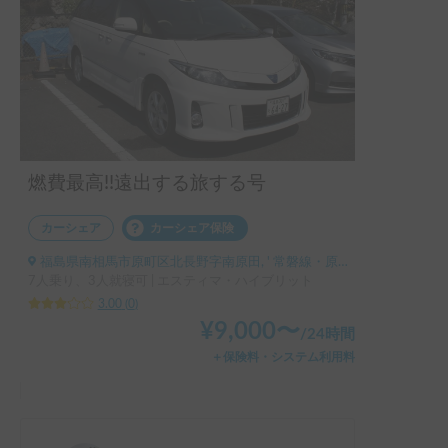
燃費最高!!遠出する旅する号
カーシェア
カーシェア保険
福島県南相馬市原町区北長野字南原田, ' 常磐線・原ノ町駅
7人乗り、3人就寝可 | エスティマ・ハイブリット
3.00
(
0
)
¥
9,000
〜
/
24時間
＋保険料・システム利用料