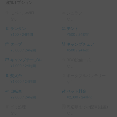
追加オプション
事故発生時の費用について

モバイルWiFi
シュラフ
- - - - - - - - - - - - - - - - - - - -

なし
なし
修理期間に対する補償として以下の通り請求させて頂きま
す。

ランタン
テント
貸出可能な状態 2万円

¥
100
/
24時間
¥
500
/
24時間
貸出不可、自走可能 5万円

タープ
キャンプチェア
貸出不可、自走不可 10万円
¥
3,000
/
24時間
¥
500
/
24時間
キャンプテーブル
BBQ設備一式
¥
1,000
/
24時間
なし
焚火台
ポータブルバッテリー
¥
1,000
/
24時間
なし
自転車
ペット料金
¥
2,000
/
24時間
¥
2,000
/
24時間
ゴミ処理
周辺駅までの配車(往復)
なし
なし