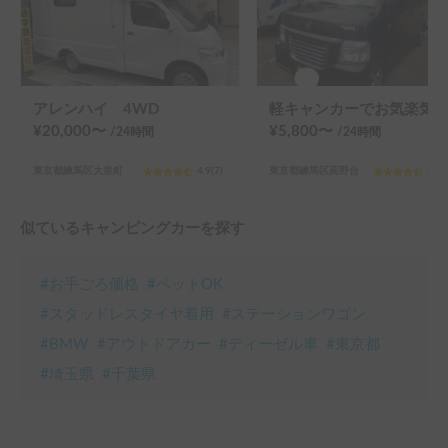
アレンハイ 4WD
軽キャンカーでお気楽気ままに周遊旅 バモス★マイボックス 使い方は多種多様！キャンプから都心の車中泊まで！
¥
20,000
〜
¥
5,800
〜
/24
時間
/24
時間
東京都練馬区大泉町
4.9
(
7
)
東京都練馬区高野台
4.9
(
似ているキャンピングカーを探す
#
お手ごろ価格
#
ペットOK
#
スタッドレスタイヤ着用
#
ステーションワゴン
#
BMW
#
アウトドアカー
#
ディーゼル車
#
東京都
#
埼玉県
#
千葉県