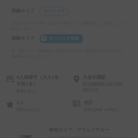
登録タイプ
カーシェア
一般オーナーが管理・提供する車両です。補償内容は、車両によって
異なります。
保険タイプ
カーシェア保険
壁・縁石など、自損事故は補償対象外です。他車運転特約の付帯で、
保険料が割引になります。
4人就寝可（大人2名、
大泉学園駅
子供2名）
東京都練馬区大泉学園町
他13ヶ所
乗車定員5人
5.0
免許
4
件のレビュー
普通自動車（AT限定）
車両タイプ：
アウトドアカー
テント泊ができるSUV・ワゴンほかキャンピン