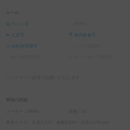
ルール
ペット可
喫煙可
土足可
車内飲食可
自転車荷積可
バイク荷積可
釣り道具荷積可
サーフボード荷積可
ペットケージ必須でお願いいたします
車両の詳細
メーカー：
BMW
車種：X3
車体サイズ：全長
4,720
・全幅
1,890
・全高
1,670
mm