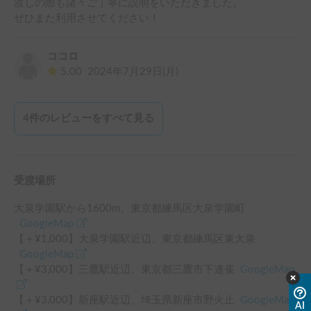
渡しの際も諸々ご丁寧に説明をいただきました。

ぜひまた利用させてください！
ココロ
5.00
2024年7月29日(月)
4
件のレビューをすべて見る
受渡場所
大泉学園駅
から
1600
m、
東京都練馬区大泉学園町
GoogleMap
【＋¥
1,000
】
大泉学園駅
近辺
、
東京都練馬区東大泉
GoogleMap
【＋¥
3,000
】
三鷹駅
近辺
、
東京都三鷹市下連雀
GoogleMap
【＋¥
3,000
】
新座駅
近辺
、
埼玉県新座市野火止
GoogleMap
AI