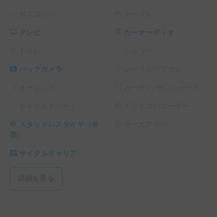
- - - - - - - - - - - - - - - - - - - -

ガスコンロ
テーブル
ルーフテントに2人が就寝可能。200kgを目安にして頂けれ
ばと思います。そう考えると大人２人＋子供１人なども可能
テレビ
カーオーディオ
です。

トイレ
シャワー
屋根の上にテントがある...高所...なぜかワクワク...。小さい
頃にやった木登り、ただ高いところに登りたかった好奇心、
バックカメラ
シーリングファン
冒険心が蘇ります。また、後部座席を倒すと簡単に車中泊が
オーニング
カーテン/サンシェード
できます。縦175cmx横110cm程度です。およそフラットに
なっております。

チャイルドシート
ドライブレコーダー
別立てでテントやタープも追加可能で、もう基地そのもの。

スタッドレスタイヤ（冬
カーエアコン
季）
キャンプ道具・他ギア

サイクルキャリア
- - - - - - - - - - - - - - - - - - - -

自分でもやりますので、キャンプ道具は一通り揃っておりま
詳細を見る
す。

また山登りもするので、旅の途中で山に寄りたいなど希望が
あれば、登山用具などもお貸し出し可能です。
