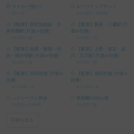
マイカー預かり
ルーフトップテント
¥
0
/
回
¥
12,000
/
24時間
【配車】西武池袋線 大
【配車】新座・三鷹駅 (片
泉学園駅 (片道or往復)
道or往復)
¥
1,000
/
回
¥
3,000
/
回
【配車】池袋・新宿・渋
【配車】上野・東京・品
谷・国分寺駅 (片道or往復)
川・立川駅 (片道or往復)
¥
6,000
/
回
¥
9,000
/
回
【配車】羽田空港 (片道or
【配車】成田空港 (片道or
往復)
往復)
¥
14,000
/
回
¥
24,000
/
回
ハイシーズン料金
長距離600km毎
¥
3,000
/
24時間
¥
6,000
/
回
詳細を見る