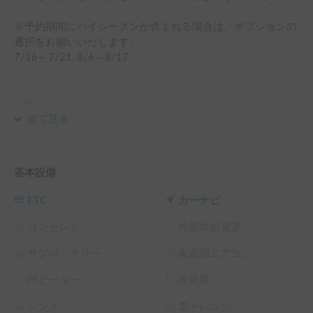
※予約期間にハイシーズンが含まれる場合は、オプションの
選択をお願いいたします。

7/16～7/21, 8/6～8/17

ごあいさつ

- - - - - - - - - - - - - - - - - - - 

全て見る
こちらは、BMW X3（SUV）＋ルーフトップテントの組み合
わせでシェアが可能な車両となっております。下部でご選択
下さい。ルーフテントは45kg程度しかありませんので、心
基本設備
地良い走りを楽しめます。クルマなので、気持ちよく走りた
いものです。車バイクはどんなに進化しても「風の抵抗」が
ETC
カーナビ
必ず付き纏っていて、その点車高が低い方が有利です。ま
た、この車両は特に4つのタイヤが地面を掴んで進む感覚を
コンセント
外部供給電源
体験できます。一般的はキャンピングカーとは全く志向が違
サブバッテリー
家庭用エアコン
います。

FFヒーター
冷蔵庫
ルーフテント、荷室 、テント

シンク
電子レンジ