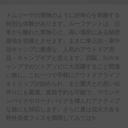
外観 ルーフテント展開時 + サイクルキャリア + 自転車
1/10
トムソーヤの冒険のように好奇心を刺激する
特別な体験があります。ルーフテントは、日
常から離れた冒険心と、高い場所にある秘密
基地を彷彿とさせます。まさに車上泊・車中
泊キャンプに最適な、人気のアウトドア用
品・キャンプギアと言えます。四駆、SUVキ
ャンプでのソトアソビに大活躍すること間違
い無し。これ一つで手軽にアウトドアライフ
＆トリップが始められ、また愛犬との思い出
作りにも最適。直前予約も可能で、マウンテ
ンバイクやロードバイクを積んだアクティブ
な旅にも対応します。さらに夏は花火大会＆
野外音楽フェスを満喫してみては✨