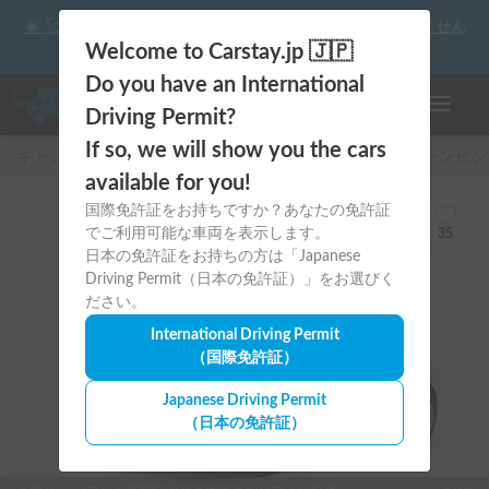
☀️「大曲の花火」をキャンピングカーで最高の思い出にしません
か？
Welcome to Carstay.jp 🇯🇵
Do you have an International
ナビゲー
Driving Permit?
If so, we will show you the cars
キャンピングカー・車中泊スポット予約はCarstay
/
キャンピン
available for you!
国際免許証をお持ちですか？あなたの免許証
でご利用可能な車両を表示します。
35
日本の免許証をお持ちの方は「Japanese
Driving Permit（日本の免許証）」をお選びく
ださい。
International Driving Permit
（国際免許証）
Japanese Driving Permit
（日本の免許証）