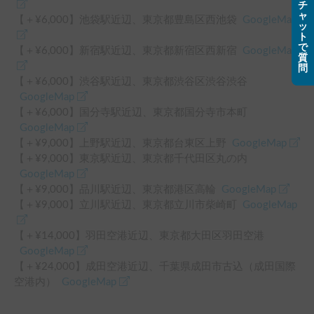
チ
ャ
【＋¥
6,000
】
池袋駅
近辺
、
東京都豊島区西池袋
GoogleMap
ッ
ト
で
【＋¥
6,000
】
新宿駅
近辺
、
東京都新宿区西新宿
GoogleMap
質
問
【＋¥
6,000
】
渋谷駅
近辺
、
東京都渋谷区渋谷渋谷
GoogleMap
【＋¥
6,000
】
国分寺駅
近辺
、
東京都国分寺市本町
GoogleMap
【＋¥
9,000
】
上野駅
近辺
、
東京都台東区上野
GoogleMap
【＋¥
9,000
】
東京駅
近辺
、
東京都千代田区丸の内
GoogleMap
【＋¥
9,000
】
品川駅
近辺
、
東京都港区高輪
GoogleMap
【＋¥
9,000
】
立川駅
近辺
、
東京都立川市柴崎町
GoogleMap
【＋¥
14,000
】
羽田空港
近辺
、
東京都大田区羽田空港
GoogleMap
【＋¥
24,000
】
成田空港
近辺
、
千葉県成田市古込（成田国際
空港内）
GoogleMap