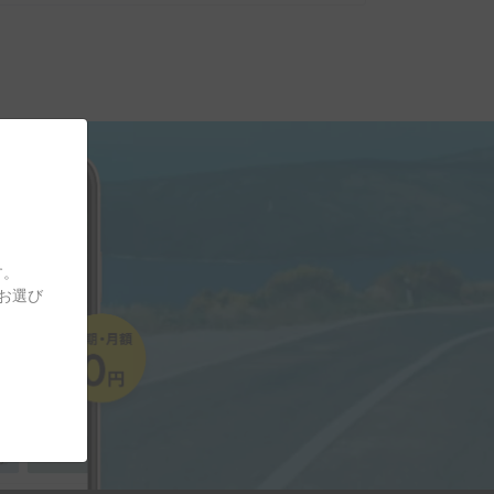
す。
をお選び