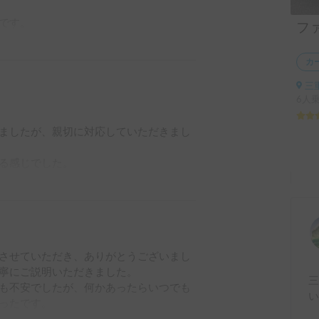
す。

フ
レで広さも丁度良く使い心地も最高でし
カ
三
6人乗
ましたが、親切に対応していただきまし
る感じでした。

もいい時間を過ごせました。

きたいと思います。
させていただき、ありがとうございまし
寧にご説明いただきました。

も不安でしたが、何かあったらいつでも
ったです。
