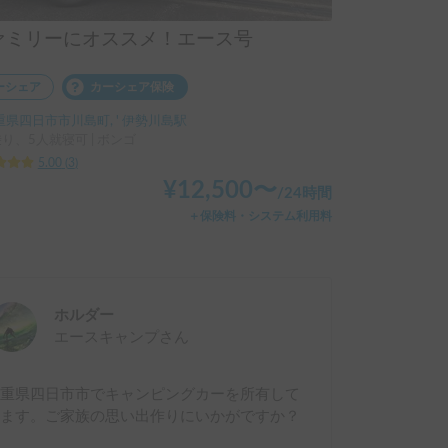
ァミリーにオススメ！エース号
ーシェア
カーシェア保険
重県四日市市川島町, ' 伊勢川島駅
り、5人就寝可 | ボンゴ
5.00
(
3
)
¥
12,500
〜
/
24時間
＋保険料・システム利用料
ホルダー
エースキャンプ
さん
三重県四日市市でキャンピングカーを所有して
います。ご家族の思い出作りにいかがですか？