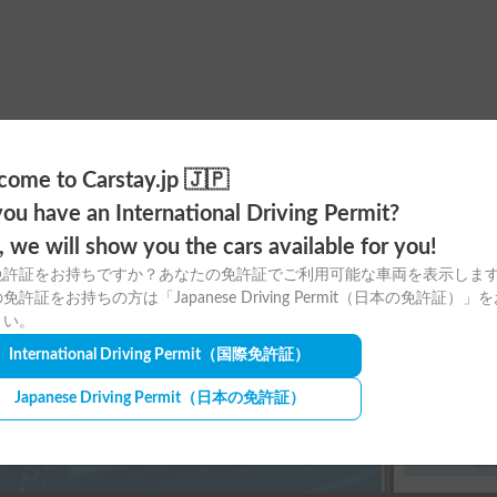
ome to Carstay.jp 🇯🇵
ou have an International Driving Permit?
ayアプリの
o, we will show you the cars available for you!
ウンロードはこちら！
免許証をお持ちですか？あなたの免許証でご利用可能な車両を表示しま
免許証をお持ちの方は「Japanese Driving Permit（日本の免許証）」
さい。
International Driving Permit
（国際免許証）
Japanese Driving Permit
（日本の免許証）