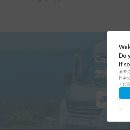
また宜しくお願いします！
全て見る
Welc
Do y
Carst
If s
無料ダ
国際
日本の
くだ