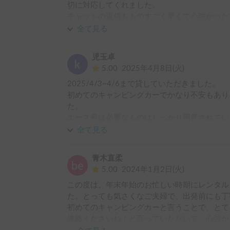
切に対応してくれました。

チャットの返信もものすごく早くて心強かったで
キャンピングカーの中の仕様も可愛くてオシャ
全て見る
た。

また機会があれば是非お借りしたいです。
児玉卓
5.00
2025年4月8日(火)
2025/4/3~4/6まで貸していただきました。

初めてのキャンピングカーでかなり不安もあり
た。

エース号は必要なものはしっかり用意されてい
借りていた間、不自由なく生活でき家族でとて
全て見る
ありがとうございました。

今後もキャンピングカーを積極的に利用してい
青木直柔
5.00
2024年1月2日(火)
この度は、年末年始のお忙しい時期にレンタル
た。とっても気さくなご夫婦で、出発前にも丁
初めてのキャンピングカーと言うことで、とて
連絡くださいね！と言っていただいて、心強か