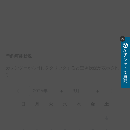
AI
チ
予約可能状況
ャ
ッ
カレンダーから日付をクリックすると空き状況が表示されま
ト
で
す
質
問
日
月
火
水
木
金
土
1