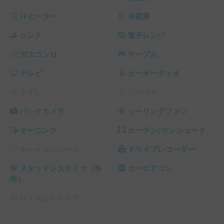
なります。

※プレミアムシーズンは57時間〜受け入れ可能

FFヒーター
冷蔵庫
▶︎令和6年ハイシーズン

シンク
電子レンジ
3/1〜4/26

ガスコンロ
テーブル
7/1〜8/9

8/19〜8/31

テレビ
カーオーディオ
▶︎令和6年プレミアムシーズン

4/27〜5/5

トイレ
シャワー
8/10〜8/18

12/21〜1/5

バックカメラ
シーリングファン
オーニング
カーテン/サンシェード
●レンタル毎にシーツ・ブランケットを洗っております。寝
具は必要であればレンタル・お持ち込みにてお願い致しま
チャイルドシート
ドライブレコーダー
す。

●ペットの毛などは気にせずご利用ください。シートに尿な
スタッドレスタイヤ（冬
カーエアコン
どの汚れが付いた場合は別途クリーニング費用発生致しま
季）
す。【ペット同乗¥1,650】

●ガソリンは満タン返しです。その他注意事項や説明等は、
サイクルキャリア
当日20分ほどお時間頂戴しご説明させて頂きますのでお早め
に来て頂いて大丈夫です。
