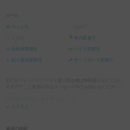
ルール
ペット可
喫煙可
土足可
車内飲食可
自転車荷積可
バイク荷積可
釣り道具荷積可
サーフボード荷積可
ETCカード・バンクベッド落下防止柵は無料貸出をしており
ますので、ご希望の方はメッセージ等でお知らせください。

任意保険は料金に含まれております。

対人　１名限定額　補償額無制限　免責額無し

全て見る
対物　１事故限定額　補償額無制限　免責額１０万円

車両　１事故限定額　補償額時価　免責額１１万円

人身損害　１名につき無制限まで（※搭乗者の自動車による
車両の詳細