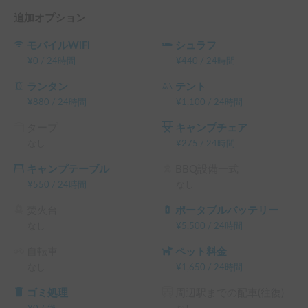
追加オプション
ETCカード・バンクベッド落下防止柵は無料貸出をしており
ますので、ご希望の方はメッセージ等でお知らせください。

モバイルWiFi
シュラフ
¥
0
/
24時間
¥
440
/
24時間
任意保険は料金に含まれております。

対人　１名限定額　補償額無制限　免責額無し

ランタン
テント
対物　１事故限定額　補償額無制限　免責額１０万円

¥
880
/
24時間
¥
1,100
/
24時間
車両　１事故限定額　補償額時価　免責額１１万円

タープ
キャンプチェア
人身損害　１名につき無制限まで（※搭乗者の自動車による
なし
¥
275
/
24時間
怪我及び死亡につき、運転者の過失割合に関わらず損害額を
補償いたします。※限度額50,000,000円：損害額認定は保険
キャンプテーブル
BBQ設備一式
約款に基づき保険会社が実施。）
¥
550
/
24時間
なし
焚火台
ポータブルバッテリー
なし
¥
5,500
/
24時間
自転車
ペット料金
なし
¥
1,650
/
24時間
ゴミ処理
周辺駅までの配車(往復)