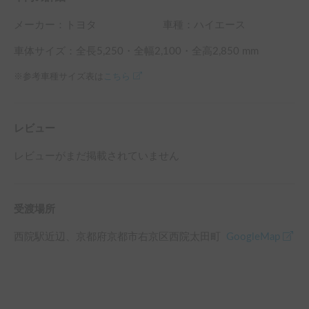
怪我及び死亡につき、運転者の過失割合に関わらず損害額を
補償いたします。※限度額50,000,000円：損害額認定は保険
メーカー：
トヨタ
車種：ハイエース
約款に基づき保険会社が実施。）

車体サイズ：全長
5,250
・全幅
2,100
・全高
2,850
mm
※オプションで加入できる免責補償制度・レンタカー安心パ
※参考車種サイズ表は
こちら
ックがございます。

ご加入の方は当日お申し付けください。
レビュー
レビューがまだ掲載されていません
受渡場所
西院駅
近辺
、
京都府京都市右京区西院太田町
GoogleMap