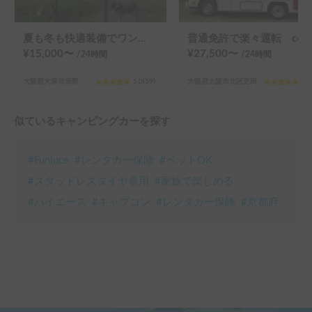
夏も冬も快適装備でワンコと旅を!!
普通免許で楽々運転 coco
¥
15,000
〜
¥
27,500
〜
/24
時間
/24
時間
大阪府大東市深野
5.0
(
59
)
大阪府大阪市北区芝田
5.0
似ているキャンピングカーを探す
#
Funluce
#
レンタカー保険
#
ペットOK
#
スタッドレスタイヤ着用
#
家族で楽しめる
#
ハイエース
#
キャブコン
#
レンタカー保険
#
京都府