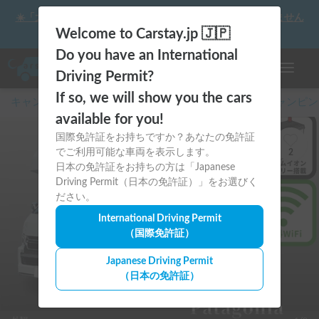
☀️「大曲の花火」をキャンピングカーで最高の思い出にしません
か？
Welcome to Carstay.jp 🇯🇵
Do you have an International
ナビゲー
Driving Permit?
If so, we will show you the cars
キャンピングカー・車中泊スポット予約はCarstay
/
キャンピン
available for you!
国際免許証をお持ちですか？あなたの免許証
でご利用可能な車両を表示します。
2
日本の免許証をお持ちの方は「Japanese
Driving Permit（日本の免許証）」をお選びく
ださい。
International Driving Permit
（国際免許証）
Japanese Driving Permit
（日本の免許証）