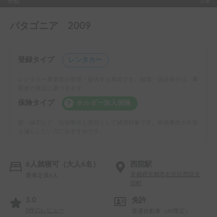
外観
1/8
パタゴニア 2009
登録タイプ
レンタカー
レンタカー事業者が管理・提供する車両です。補償・貸出条件は、事
業者の規定に基づきます。
保険タイプ
ホルダー加入保険
壁・縁石など、自損事故も原則として補償対象です。単独事故の不安
を減らしたい方におすすめです。
6人就寝可（大人6名）
西院駅
京都府京都市右京区西院太
乗車定員6人
田町
3.0
免許
0
件のレビュー
普通自動車（AT限定）