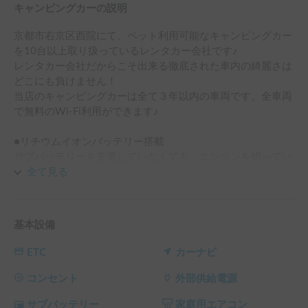
キャンピングカーの説明
京都市右京区西院にて、ペット利用可能なキャンピングカー
を10台以上取り扱っているレンタカー会社です♪

レンタカー会社だからこそ出来る徹底された車内の綺麗さは
どこにも負けません！

当店のキャンピングカーは全て３年以内の車両です。全車両
で無料のWi-Fi利用ができます♪

●リチウムイオンバッテリー搭載

サブバッテリーを充電していなくても、エンジンを切ってい
てもエアコンを稼働できます。

全て見る
ペットをお留守番させての旅行や、電源を取れない場所での
車中泊も可能です。

基本設備
●シーズン別料金について

ETC
カーナビ
※下記シーズンに該当する場合は、オプションからシーズン
料金をご選択ください。

コンセント
外部供給電源
※下記シーズンが1日でも入っているとシーズン料金適応と
サブバッテリー
家庭用エアコン