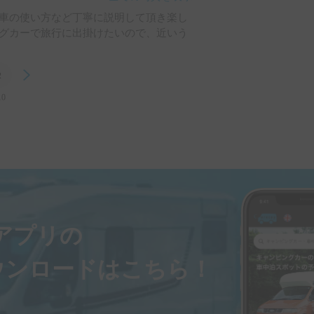
車の使い方など丁寧に説明して頂き楽し
グカーで旅行に出掛けたいので、近いう
2
Next
10
ayアプリの
ウンロードはこちら！