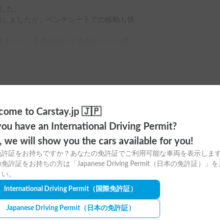
た。

移動しましたが、ベンチシートでの移動も快
れました。子供はぬいぐるみたちと一緒
キロを計測しました。子供が小さいの
と新幹線移動とトントンですが、旅行先
ーならではと思いました。

が要りましたが、とても楽しい旅行にな
ome to Carstay.jp 🇯🇵
す。ありがとう御座いました。
ou have an International Driving Permit?
o, we will show you the cars available for you!
免許証をお持ちですか？あなたの免許証でご利用可能な車両を表示しま
免許証をお持ちの方は「Japanese Driving Permit（日本の免許証）」
さい。
International Driving Permit
（国際免許証）
Japanese Driving Permit
（日本の免許証）