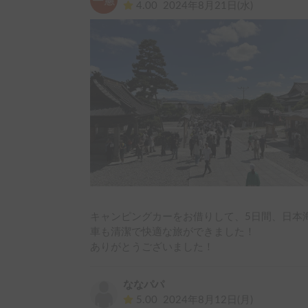
4.00
2024年8月21日(水)
近くの駅までの配車も快く引き受けてくださり
た。

ホルダーさんは利用方法や注意点をとても丁寧
心者の私たちでも安心して出発できました。

車体のサイズもちょうど良く、運転もしやすか
ていて、家族5人でも快適に過ごせました。

旅の途中での連絡も、丁寧に対応いただき、本
またぜひ利用したいです！

このたびはありがとうございました。
キャンピングカーをお借りして、5日間、日本
車も清潔で快適な旅ができました！

ありがとうございました！
ななパパ
5.00
2024年8月12日(月)