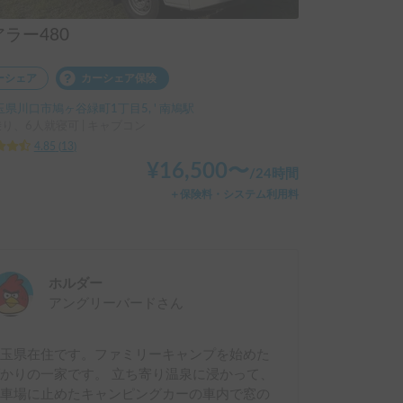
ラー480
ーシェア
カーシェア保険
玉県川口市鳩ヶ谷緑町1丁目5, ' 南鳩駅
乗り、6人就寝可 | キャブコン
4.85
(
13
)
¥
16,500
〜
/
24時間
＋保険料・システム利用料
ホルダー
アングリーバード
さん
埼玉県在住です。ファミリーキャンプを始めた
かりの一家です。 立ち寄り温泉に浸かって、
駐車場に止めたキャンピングカーの車内で窓の