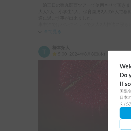
一泊三日の弾丸関西ツアーで使用させて頂きまし
大人2人、小学生1人、保育園児2人の5人で
適に過ごす事が出来ました。

車中泊ではバンクベッドで大人2人快適に寝ら
に下のベッドで就寝。楽しい3日間でした。

全て見る
燃費もディーゼルならではの燃費、リッター7
で、高速代、燃料代、車両使用代金を合わせる
橋本拓人
での機動力と計画の幅の広さはキャンピングカ
5.00
2024年8月8日(木)
キャビンの出入り口の扉は少し閉めるのにコツ
りました。

Welc
また、機会がありましたら、予約させて頂きま
Do y
If s
国際
日本の
くだ