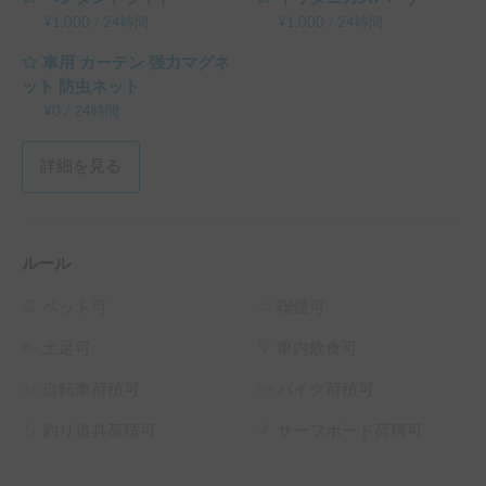
¥
1,000
/
24時間
¥
1,000
/
24時間
車用 カーテン 强力マグネ
ット 防虫ネット
¥
0
/
24時間
詳細を見る
ルール
ペット可
喫煙可
土足可
車内飲食可
自転車荷積可
バイク荷積可
釣り道具荷積可
サーフボード荷積可