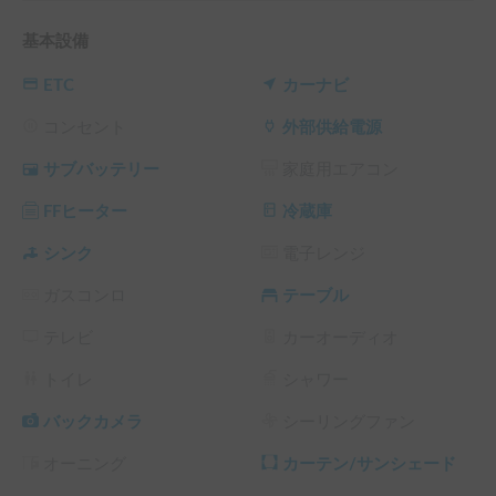
必要最小限の物を持って

自分だけの景色を見つけよう

基本設備
​停めた場所が今日のHotel

目指したのは何にも縛られない自由な旅

ETC
カーナビ
【スペック】

コンセント
外部供給電源
最適乗車人数　4名

サブバッテリー
家庭用エアコン
大人2人就寝可能

FFヒーター
冷蔵庫
【インテリア】

内装はカフェをイメージさせる白とブラウンの木目調。

シンク
電子レンジ
バックハッチを開けてあなただけの景色を探してください。

ガスコンロ
テーブル
【機能＆アメニティー】

テレビ
カーオーディオ
・ダブルサイズベッド（1セット布団付）

・FFヒーター搭載でエンジンを切っても車内暖房利用できま
トイレ
シャワー
す

・冷凍庫付き

バックカメラ
シーリングファン
・手洗いシンク

オーニング
カーテン/サンシェード
【対象年齢】
