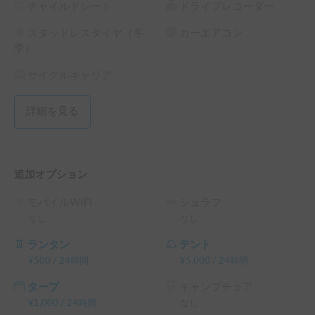
チャイルドシート
ドライブレコーダー
・運転経験者様を対象にしております。ご利用は24歳以上
70歳未満の方とさせて頂きます。

スタッドレスタイヤ（冬
カーエアコン
季）
【予約の流れ】

・ご予約する前に、まずは旅のご予定をメッセージお願いい
サイクルキャリア
たします。

（突然のご予約では貸出し時間＆場所の手配が難しい為）
詳細を見る
追加オプション
モバイルWiFi
シュラフ
なし
なし
ランタン
テント
¥
500
/
24時間
¥
5,000
/
24時間
タープ
キャンプチェア
¥
1,000
/
24時間
なし