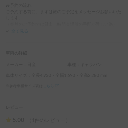
🚙予約の流れ

ご予約する前に、まずは旅のご予定をメッセージお願いいた
します。

（突然のご予約では貸出し時間＆場所の手配が難しい為）

🚙車内では土足不可、調理不可です。

全て見る
🚙ご出発時間前に車両説明45分程度要します。必ず説明を聞
いた上でのご利用をお願いします。

🚙免責額について

車両の詳細
保険の免責が20万円となっております。

事故時は20万円迄はゲスト様の自己負担となります。

メーカー：
日産
車種：キャラバン
例）被害額30万円の事故ケース⇒ゲスト負担分＝２０万円、
保険支払分＝１0万円

車体サイズ：全長
4,930
・全幅
1,690
・全高
2,280
mm
🚙予約時間と保険について

※参考車種サイズ表は
こちら
Carstay保険は、予約利用時間内のみに適用されます。

返却時間を過ぎて運転した場合の、「無保険車」となりま
す。

返却時間に遅刻する場合は事前に延長手続きをお願いしま
レビュー
5.00
（1件のレビュー）