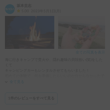
坂本圭志
5.00
2023年5月1日(月)
全ての写真を表示
海に行きキャンプで焚火や、隠れ趣味の貝殻拾い(笑)をした
くて

キャンピングカーもレンタルさせてもらいました！

初めての体験で、何を準備したらいいのか分からなかったで
すが、オーナー様もとても親身なり相談にのってくれ助かり
全て見る
ました。

クルマの内装もとてもおしゃれで、装備が充実しとても過ご
1
件のレビューをすべて見る
しやすかったです。キャンプも初めてなものでテント立てる
のも苦労しましたが、分かり易い説明書を確認しながらやっ