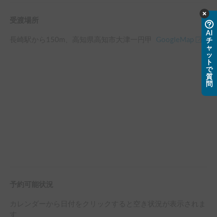
た結果。自分でも立てることが出来ました。

大変良い体験をすることが出来たことを感謝しております。
受渡場所
AI
長崎駅
から
150
m、
高知県高知市大津一円甲
GoogleMap
チ
ャ
ッ
ト
で
質
問
予約可能状況
カレンダーから日付をクリックすると空き状況が表示されま
す