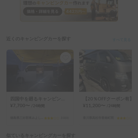
近くのキャンピングカーを探す
すべて見る
四国中を廻るキャンピングカーという選択。
【20％OFFクーポン有】大型犬歓迎🐕広々キャラバンで自由な車中泊旅へ！豊富なレンタル品で手ぶらOK
¥
7,700
〜
¥
11,200
〜
/24
時間
/24
時間
徳島県三好郡東みよし町足代
3.0
(
0
)
香川県高松市香南町岡
3.0
似ているキャンピングカーを探す