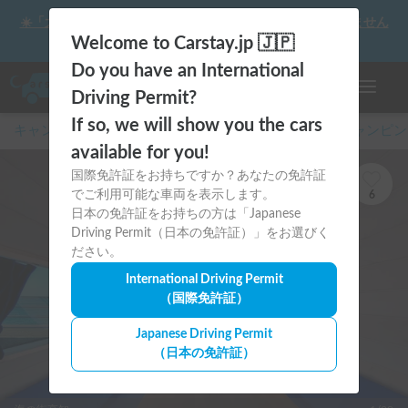
☀️「大曲の花火」をキャンピングカーで最高の思い出にしません
か？
Welcome to Carstay.jp 🇯🇵
Do you have an International
ナビゲー
Driving Permit?
If so, we will show you the cars
キャンピングカー・車中泊スポット予約はCarstay
/
キャンピン
available for you!
国際免許証をお持ちですか？あなたの免許証
でご利用可能な車両を表示します。
6
日本の免許証をお持ちの方は「Japanese
Driving Permit（日本の免許証）」をお選びく
ださい。
International Driving Permit
（国際免許証）
Japanese Driving Permit
（日本の免許証）