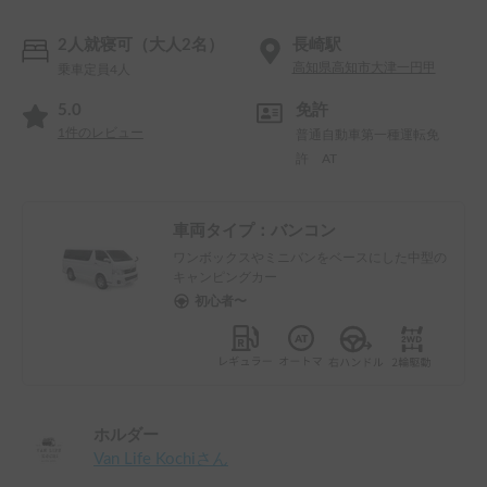
2人就寝可（大人2名）
長崎駅
高知県高知市大津一円甲
乗車定員4人
5.0
免許
1
件のレビュー
普通自動車第一種運転免
許 AT
車両タイプ：
バンコン
ワンボックスやミニバンをベースにした中型の
キャンピングカー
初心者〜
ホルダー
Van Life Kochi
さん