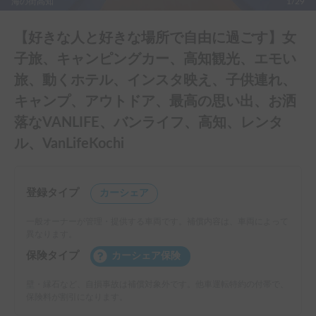
海の街高知
1/29
【好きな人と好きな場所で自由に過ごす】女
子旅、キャンピングカー、高知観光、エモい
旅、動くホテル、インスタ映え、子供連れ、
キャンプ、アウトドア、最高の思い出、お洒
落なVANLIFE、バンライフ、高知、レンタ
ル、VanLifeKochi
登録タイプ
カーシェア
一般オーナーが管理・提供する車両です。補償内容は、車両によって
異なります。
保険タイプ
カーシェア保険
壁・縁石など、自損事故は補償対象外です。他車運転特約の付帯で、
保険料が割引になります。