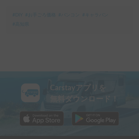
#
DIY
#
お手ごろ価格
#
バンコン
#
キャラバン
#
高知県
Carstayアプリを
無料ダウンロード！