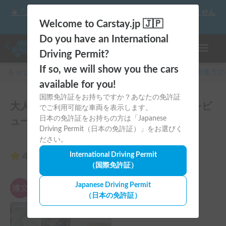
☀️「大曲の花火」をキャンピングカーで最高の思い出にしません
か？
Welcome to Carstay.jp 🇯🇵
Do you have an International
ナビゲー
Driving Permit?
If so, we will show you the cars
キャンピングカー・車中泊スポット予約はCarstay
/
関東
地方の
available for you!
国際免許証をお持ちですか？あなたの免許証
大人気７人乗り！キャブコン００８号のレビ
でご利用可能な車両を表示します。
日本の免許証をお持ちの方は「Japanese
ュー15件
Driving Permit（日本の免許証）」をお選びく
ださい。
4.67
International Driving Permit
（15件のレビュー）
（国際免許証）
ZHOUBOWEN
Japanese Driving Permit
5.00
2025年10月19日(日)
（日本の免許証）