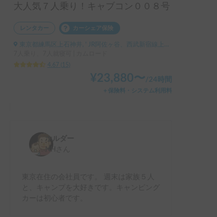
大人気７人乗り！キャブコン００８号
伊勢、伊勢から岐阜、岐阜から東京というルートで燃料補給
は最後の満タン返却を含めて4回ほどになりました。

レンタカー
カーシェア保険
カムロードベースのキャンピングカーなので想像以上に風や
東京都練馬区上石神井, ' JR阿佐ヶ谷、西武新宿線上石神井
遠心力に注意して運転しないと危険です。慣れていない方が
7人乗り、7人就寝可 | カムロード
油断すれば事故につながる危険性は高いので理解した上で運
4.67
(
15
)
転された方が良いと思われます。

¥
23,880
〜
/
24時間
＋保険料・システム利用料
ホルダーの方が何より優しいので問題等が起こっても隠さず
に真摯に伝えてください。

ホルダー
NH
さん
東京在住の会社員です。 週末は家族５人
と、キャンプを大好きです。キャンピング
カーは初心者です。