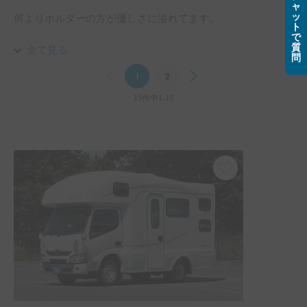
ャ
ッ
何よりホルダーの方が優しさに溢れてます。

ト
で
質
今回、7人でお借りしましたが、受け渡し時の荷物移動の際
全て見る
問
に付き添って下さいましたし、不明点をお伺いした際も優し
Previous
1
2
Next
く教えて下さいました。受け渡し場に到着した際も早めに迎
えに大通りに来て下さっていたので迷わずに助かりました。

15件中1-10
帰途に遅れる旨を伝える際も迅速に連絡を下さいましたし、
一部寝床が破損したのにも関わらず、ホルダー様の方で「こ
ちらで直すから気にしなくて大丈夫ですよー」と言って下さ
りました。本当に感謝しかありません。

例えばキャンプ場に泊まるプランであれば5、6人までが丁度
良いと思います。

電源付きの宿泊場でエアコンのコンバーターを充電する際は
サブバッテリーと同時に充電はしない方が短時間で充電でき
ます。

7人で移動したため、燃費は良くなかったですが、東京から