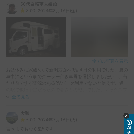
た。電子レンジの電源が入るものの使うとすぐに消えてしま
50代自転車夫婦旅
うアクシデントがありましたが、キャンプしながらでしたの
3.00
2024年8月16日(金)
で大丈夫ですた。また機会があれば利用したいです。
全ての写真を表示
お盆休みに家族5人で新潟方面へ3泊４日の利用でした。夏の
車中泊という事でクーラー付き車両を選択しましたが、、当
たり前ですが電源のあるRVパーク利用でないと使えず、道
の駅で仮眠予定だったので暑さとの戦いでした。マックスフ
ァンのセンサー故障か、電源ON後しばらくするとアラーム
全て見る
鳴って止まってしまうのも要因でした。

高地へ移動する際はエンジンパワー不足で後続の渋滞が気に
大和
なりました。
5.00
2024年7月16日(火)
AI
言うまでもなく星5です。

チ