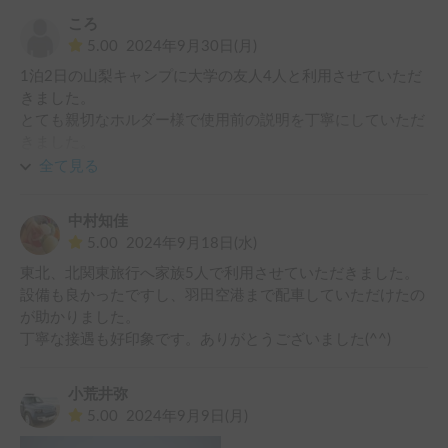
間が縮まりました。とても良い思い出になりました！有難う
ころ
ございました！
5.00
2024年9月30日(月)
1泊2日の山梨キャンプに大学の友人4人と利用させていただ
きました。

とても親切なホルダー様で使用前の説明を丁寧にしていただ
きました。

出発、帰着時共に外に出てお見送り、お送りいただきまし
全て見る
た。

車内はとても清潔で設備等も整っており、快適に移動、宿泊
中村知佳
ができました。

5.00
2024年9月18日(水)
ぜひまた利用させていただきたいです。
東北、北関東旅行へ家族5人で利用させていただきました。

設備も良かったですし、羽田空港まで配車していただけたの
が助かりました。

丁寧な接遇も好印象です。ありがとうございました(^^)
小荒井弥
5.00
2024年9月9日(月)