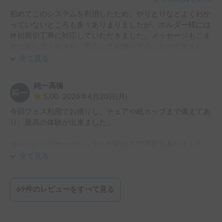
初めてこのシステムを利用したため、やりとりなどよくわか
っていないところも多々ありまりましたが、ホルダー様には
終始親切丁寧に対応していただきました。メッセージもこま
めに返してくださり、安心してお借りすることができまし
た。またお会いするとさらに好印象で気持ちよく旅行を開始
全て見る
できました。子どもたちも犬（ダックス）も昼も夜も快適に
過ごせましたし、清潔で気遣いもされている車内でした。ま
純一高橋
たぜひお借りしたいと家族で話しています。感謝です！※写
5.00
2026年4月20日(月)
真はお返しする前、シーツを畳んだ後に乗ってしまっている
今回フェス利用でお借りし、チェアや紙カップまで備えてあ
ところです(汗)すみません(TT)
り、最高の体験が出来ました。

キャンピングカーのレンタルが初めてで不安もありました
が、ホルダー様もしっかりわかりやすくご説明頂き、安心し
全て見る
て運行できました。

本当にありがとうございました。

またリピートさせて頂きます！
69
件のレビューをすべて見る