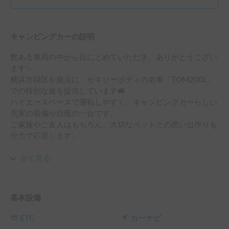
キャンピングカーの説明
数ある車両の中から目にとめていただき、ありがとうござい
ます✨

横浜市緑区を拠点に、セキソーボディの名車「TOM200L」
での特別な旅を提供しています🚐

ハイエースベースで運転しやすく、キャンピングカーらしい
充実の装備が自慢の一台です。

ご家族やご友人はもちろん、大切なペットとの思い出作りも
全力で応援します。

【推しポイント】

全て見る
この車の最大の特徴は、ペット同伴のゲストから圧倒的な支
持をいただいていることです🐶✨これまで数多くのペット連
れの方にシェアしてきた実績があり、安心してお楽しみいた
基本設備
だけます。ゲージ無しでご利用可能です。

犬種を問わず大歓迎！猫ちゃんも、爪研ぎなどの管理をいた
ETC
カーナビ
だければ同乗可能です🐱
