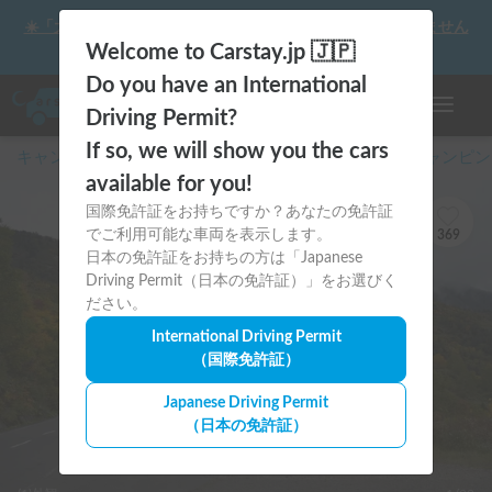
☀️「大曲の花火」をキャンピングカーで最高の思い出にしません
か？
Welcome to Carstay.jp 🇯🇵
Do you have an International
ナビゲー
Driving Permit?
If so, we will show you the cars
キャンピングカー・車中泊スポット予約はCarstay
/
キャンピン
available for you!
国際免許証をお持ちですか？あなたの免許証
でご利用可能な車両を表示します。
369
日本の免許証をお持ちの方は「Japanese
Driving Permit（日本の免許証）」をお選びく
ださい。
International Driving Permit
（国際免許証）
Japanese Driving Permit
（日本の免許証）