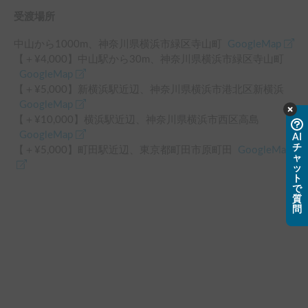
受渡場所
中山
から
1000
m、
神奈川県横浜市緑区寺山町
GoogleMap
【＋¥
4,000
】
中山駅
から
30
m、
神奈川県横浜市緑区寺山町
GoogleMap
【＋¥
5,000
】
新横浜駅
近辺
、
神奈川県横浜市港北区新横浜
GoogleMap
【＋¥
10,000
】
横浜駅
近辺
、
神奈川県横浜市西区高島
GoogleMap
AI
チ
【＋¥
5,000
】
町田駅
近辺
、
東京都町田市原町田
GoogleMap
ャ
ッ
ト
で
質
問