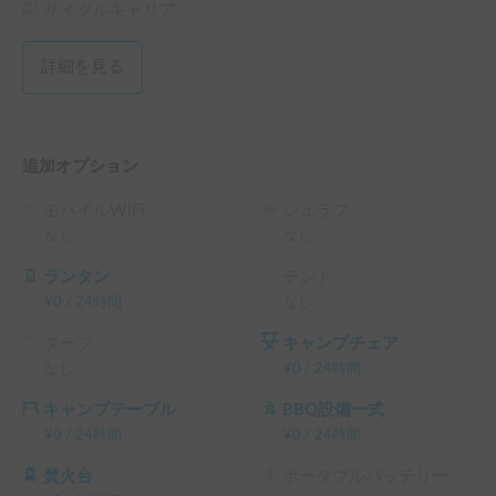
【ハウスルール】

サイクルキャリア
皆様に安全・快適にご利用いただくため、以下のルールを設
けております。

詳細を見る
ご利用は、最低「2泊3日以上」から承っております。

カーシェア保険が適用されますので、必ず事前に保険内容を
ご確認下さい。

車内は禁煙です。また、ペットの同伴時は事前に犬種等のご
追加オプション
連絡をお願いします🐶

チャイルドシートは助手席（3点式）のみ取付可能です。後
モバイルWiFi
シュラフ
部ソファーにはシートベルトがないため、チャイルドシート
なし
なし
は設置できませんのでご注意ください⚠️

ランタン
テント
【予約にあたってのお願い】

¥
0
/
24時間
なし
予約確定前に、まずはチャットにて希望日の確認をお願いい
タープ
キャンプチェア
たします。
なし
¥
0
/
24時間
キャンプテーブル
BBQ設備一式
¥
0
/
24時間
¥
0
/
24時間
焚火台
ポータブルバッテリー