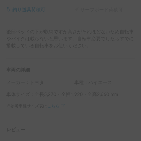
釣り道具荷積可
サーフボード荷積可
後部ベッドの下が収納ですが高さがそれほどないため自転車
やバイクは載らないと思います。自転車必要でしたらすでに
搭載している自転車をお使いください。
車両の詳細
メーカー：
トヨタ
車種：ハイエース
車体サイズ：全長
5,270
・全幅
1,920
・全高
2,660
mm
※参考車種サイズ表は
こちら
レビュー