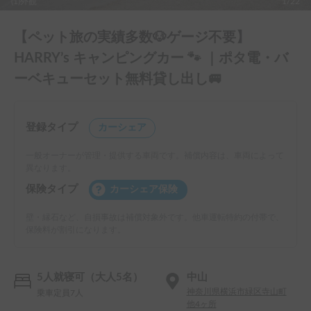
(1)外観
1/22
【ペット旅の実績多数🐶ゲージ不要】
HARRY’s キャンピングカー 🐾 ｜ポタ電・バ
ーベキューセット無料貸し出し🚐
登録タイプ
カーシェア
一般オーナーが管理・提供する車両です。補償内容は、車両によって
異なります。
保険タイプ
カーシェア保険
壁・縁石など、自損事故は補償対象外です。他車運転特約の付帯で、
保険料が割引になります。
5人就寝可（大人5名）
中山
神奈川県横浜市緑区寺山町
乗車定員7人
他4ヶ所