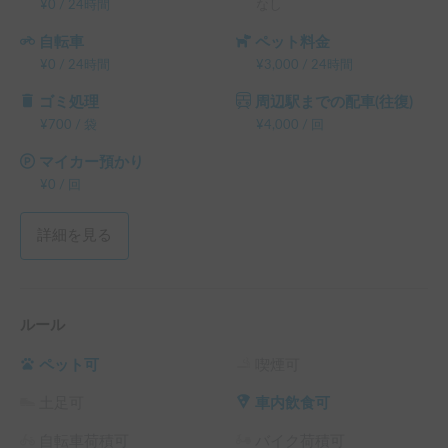
¥
0
/
24時間
なし
自転車
ペット料金
¥
0
/
24時間
¥
3,000
/
24時間
ゴミ処理
周辺駅までの配車(往復)
¥
700
/
袋
¥
4,000
/
回
マイカー預かり
¥
0
/
回
詳細を見る
ルール
ペット可
喫煙可
土足可
車内飲食可
自転車荷積可
バイク荷積可