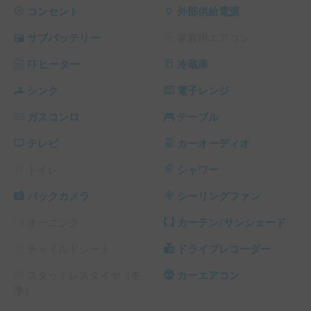
後部にはシャワー専用タンクがあり、海遊びや砂遊びの後に
コンセント
外部供給電源
サッと洗い流せるのも嬉しいポイントです🚿

サブバッテリー
家庭用エアコン
【車内装備・快適性】

FFヒーター
冷蔵庫
広々としたダイネットに、簡易的な炊事場があります。🚰

電子レンジ、冷蔵庫、コンロを完備しており、車内での調理
シンク
電子レンジ
も思いのままです🍴

ガスコンロ
テーブル
就寝スペースは、バンクベッドに2名、後部ベッドに2名の計
4名がゆったりと。

テレビ
カーオーディオ
さらにダイネットを展開すれば最大5名まで就寝可能です💤

地デジ対応のフリップダウンモニターもあり、夜はリラック
トイレ
シャワー
スしてテレビ鑑賞も楽しめます📺

バックカメラ
シーリングファン
【サービス・特典】

オーニング
カーテン/サンシェード
ゲストの皆様に手軽に楽しんでいただけるよう、豊富な無料
アイテムをご用意しています✨キャンプに欠かせない椅子や
チャイルドシート
ドライブレコーダー
焚き火台、さらには自転車2台まで積み込んでいます🚲オー
トクルーズやオートライトなど、長距離運転をサポートする
スタッドレスタイヤ（冬
カーエアコン
機能も充実しています。

季）