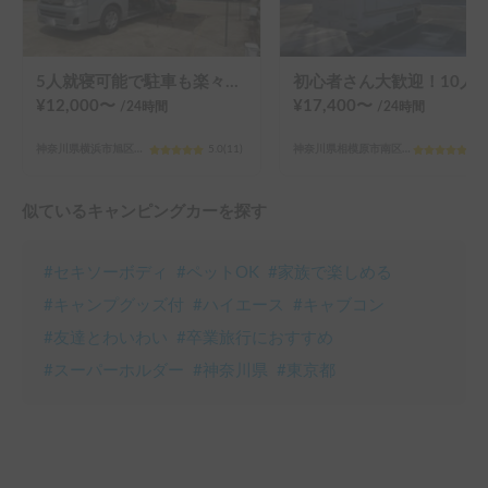
5人就寝可能で駐車も楽々！ネトマリーナ号
初心者さん大歓迎！10人乗り🔰そど子
¥
12,000
〜
¥
17,400
〜
/24
時間
/24
時間
神奈川県横浜市旭区万騎が原
5.0
(
11
)
神奈川県相模原市南区相模台
5.0
似ているキャンピングカーを探す
#
セキソーボディ
#
ペットOK
#
家族で楽しめる
#
キャンプグッズ付
#
ハイエース
#
キャブコン
#
友達とわいわい
#
卒業旅行におすすめ
#
スーパーホルダー
#
神奈川県
#
東京都