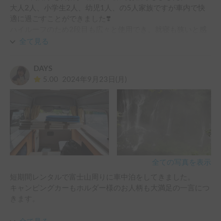
大人2人、小学生2人、幼児1人、の5人家族ですが車内で快
適に過ごすことができました❣️

ハイルーフのため2段目も広々と使用でき、就寝も狭いと感
じる事はなかったです☺️

全て見る
自家用車のステップワゴンでも車中泊やキャンプをしている
DAYS
のですが、広さや快適さが段違いでした。

5.00
2024年9月23日(月)
ホルダーさんのお人柄も素敵で、お陰様で家族の良い思い出
になりました！！

本当にありがとうございました！

また次回も是非お願いしたいです。

全ての写真を表示
短期間レンタルで富士山周りに車中泊をしてきました。

キャンピングカーもホルダー様のお人柄も大満足の一言につ
きます。

ホルダー様
