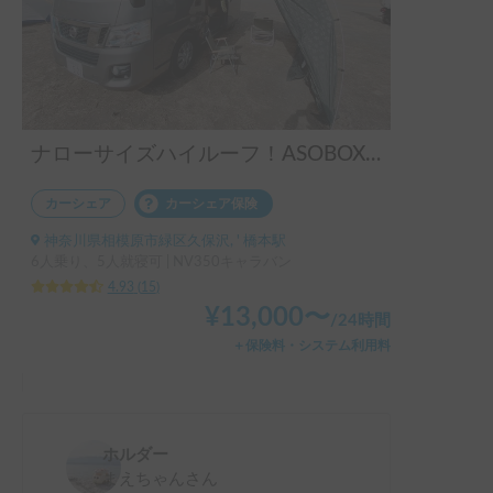
ナローサイズハイルーフ！ASOBOX１号
カーシェア
カーシェア保険
神奈川県相模原市緑区久保沢, ' 橋本駅
6人乗り、5人就寝可 | NV350キャラバン
4.93
(
15
)
¥
13,000
〜
/
24時間
＋保険料・システム利用料
ホルダー
まえちゃん
さん