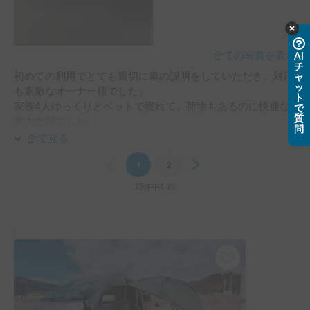
全ての写真を表示
AI
チ
初めての利用でとても親切に車の説明をしていただき、対応
ャ
ッ
も素敵なオーナー様でした。

ト
家族4人ゆっくりとベットで寝れて、荷物もあるのに快適な
で
質
車内空間でした。

問
全て見る
3泊４日の旅行すべての時間を家族で共有できて思い出に残
Previous
1
2
Next
る旅が出来ました。

ありがとうございます。

15件中1-10
ご縁があればまたよろしくお願いします。