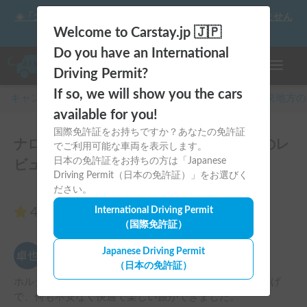
☀️「大曲の花火」をキャンピングカーで最高の思い出にしません
か？
Welcome to Carstay.jp 🇯🇵
Do you have an International
ナビゲー
Driving Permit?
If so, we will show you the cars
キャンピングカー・車中泊スポット予約はCarstay
/
関東
地方の
available for you!
国際免許証をお持ちですか？あなたの免許証
ナローサイズハイルーフ！ASOBOX１号のレ
でご利用可能な車両を表示します。
日本の免許証をお持ちの方は「Japanese
ビュー15件
Driving Permit（日本の免許証）」をお選びく
ださい。
4.93
International Driving Permit
（15件のレビュー）
（国際免許証）
安川卓也
Japanese Driving Permit
5.00
2026年7月26日(日)
（日本の免許証）
ホルダーの方が丁寧かつ親切に対応してくださったおかげ
で、何も不安なく快適で楽しい旅ができました。