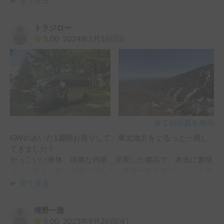
全て見る
・連休期間にも関わらず短期間でも

     応じて頂けた。

トラジロー
・心から楽しんで欲しいと言う気持ちと

5.00
2024年5月5日(日)
    細かなご配慮に感動。

・気さくなお人柄でファンになりました

キャンピングカー

 ・MV350のカスタムカー

     車幅がノーマルなおかげで駐車スペース

     に困らずストレス無し

     ただしロングタイプなので出っ張りは

全ての写真を表示
     注意。

GWのあいだ1週間お借りして、東北地方をぐるっと一周し
 ・ハイルーフの為かなりの開放感

てきました！

 ・オプションも豊富なので必要なものだけ

かっこいい車体、綺麗な内装、充実した備品で、本当に素晴
      お借りできる。

らしいキャンピングカーでした。ナローサイズということで
・綺麗に使われており車への愛着を感じた

比較的運転はしやすく、その分車内空間が狭いということも
全て見る
・2段ベッドスタイルになるので

まったくなくむしろ広々としていました。大人2人と犬1匹で
利用させていただきましたが、とても快適で夜も爆睡でし
境野一雅
た。

5.00
2023年9月26日(火)