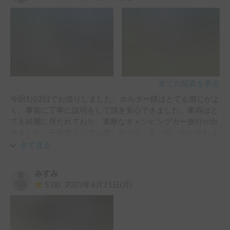
そして何よりとても親切丁寧なオーナー様で、いろいろと細
かいところまでご配慮いただき、気持ち良く利用することが
できました。この車とオーナー様のおかげさまで、人生の中
でも指折り思い出に残る最高の旅ができました！ぜひまた利
用させていただきたいです。
全ての写真を表示
今回1泊2日でお借りしました。ホルダー様はとても感じがよ
く、事前に丁寧に説明をして頂き安心できました。車両はと
ても綺麗に保たれており、素敵なキャンピングカー旅行が出
来ました。子供達もとても楽しそうで、良い思い出が作れま
した。ありがとうございました！
全て見る
みすみ
5.00
2023年8月21日(月)