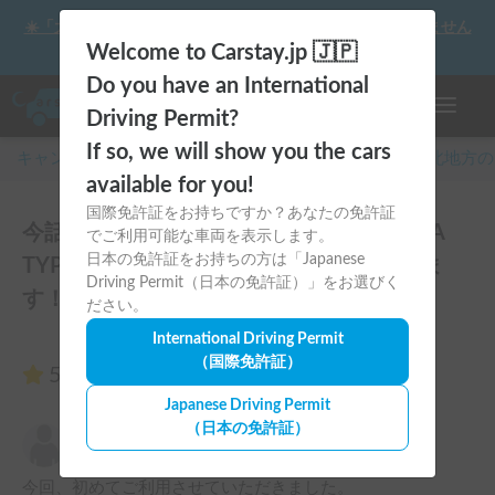
☀️「大曲の花火」をキャンピングカーで最高の思い出にしません
か？
Welcome to Carstay.jp 🇯🇵
Do you have an International
ナビゲー
Driving Permit?
If so, we will show you the cars
キャンピングカー・車中泊スポット予約はCarstay
/
東北
地方の
available for you!
国際免許証をお持ちですか？あなたの免許証
今話題のお洒落バンライフカー『SEDONA
でご利用可能な車両を表示します。
日本の免許証をお持ちの方は「Japanese
TYPE4』 2024年9月よりシェア再開しま
Driving Permit（日本の免許証）」をお選びく
す！のレビュー3件
ださい。
International Driving Permit
（国際免許証）
5.00
（3件のレビュー）
Japanese Driving Permit
（日本の免許証）
野田和宏
5.00
2026年6月19日(金)
今回、初めてご利用させていただきました。
