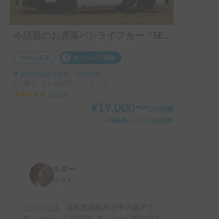
す。

そして最後にホルダー様の人柄が良い方すぎてびっくりでし
今話題のお洒落バンライフカー『SEDONA TYPE4』 2024年9月よりシェア再開します！
た。

ホルダー様が経営されている飲食店に寄らせて頂きました
カーシェア
カーシェア保険
が、お料理も美味しく、何もかも本当に良かったです。

福島県福島市新町, ' JR福島駅
追伸、写真は、ホルダー様の飲食店のお料理の写真です。

5人乗り、4人就寝可 | ハイエース
車の写真を撮り忘れ、車は次回撮ります。

5.00
(
3
)
¥
19,000
〜
/
24時間
次回もどうぞ宜しくお願いします。

＋保険料・システム利用料
ホルダー
seto
さん
こんにちは、福島県福島市在中の瀬戸で
す。(カーシェア再開しましたー) 2021年8