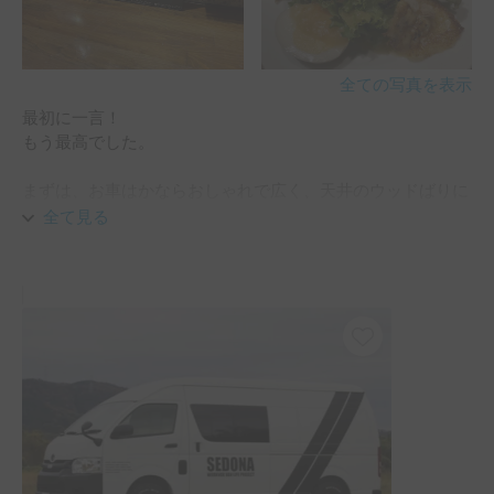
全ての写真を表示
最初に一言！

もう最高でした。

まずは、お車はかならおしゃれで広く、天井のウッドばりに
合わせた雰囲気に証明などインテリアコーデされて、映えま
全て見る
す。

そして、今回はベッドモードで過ごしましたが、ベッドマッ
トも長時間寝ていても疲れませんでした。

枕やブランケットもつけられています。

テレビモニターは、AmazonプライムとYouTubeが見れ、テー
ブルで食事もできます。

車Wi-Fiも接続し、部屋にいる感覚です。

運転席シートも疲れないし、設備はしっかりされておりま