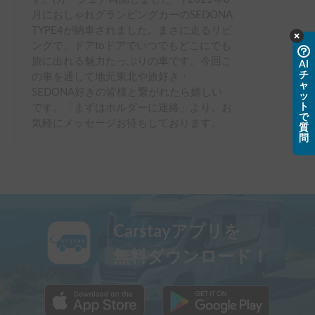
月におしゃれグランピングカーのSEDONA
TYPE4が納車されました。まさに走るリビ
ングで、ドアtoドアでいつでもどこにでも
旅に出れる魅力たっぷりの車です。今回こ
AI
チ
の車を通して地元東北や旅好き・
ャ
SEDONA好きの皆様と繋がれたら嬉しい
ッ
ト
です。「まずはホルダーに連絡」より、お
で
気軽にメッセージお待ちしております。
質
問
Carstayアプリを
無料ダウンロード！