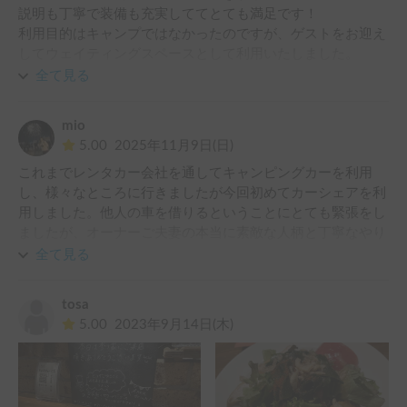
説明も丁寧で装備も充実しててとても満足です！

利用目的はキャンプではなかったのですが、ゲストをお迎え
してウェイティングスペースとして利用いたしました。

ゲストにも満足いただき、周りの方からも評判がよく参考に
全て見る
してました。

ありがとうございました！
mio
5.00
2025年11月9日(日)
これまでレンタカー会社を通してキャンピングカーを利用
し、様々なところに行きましたが今回初めてカーシェアを利
用しました。他人の車を借りるということにとても緊張をし
ましたが、オーナーご夫妻の本当に素敵な人柄と丁寧なやり
とりで最高の思い出を作ることが出来ました。SEDONAは申
全て見る
し分のないくらい充実した設備とオーナー様の人柄が感じら
れる車内の充実さ、１週間お借りしてすっかり愛着が湧いて
tosa
しまいました。レンタカーでは味わえない、プラスアルファ
5.00
2023年9月14日(木)
な特別な出会いと体験がありました。最後に瀬戸さんと、そ
して奥様・・・このかけがえのない素敵な冒険と体験はオー
ナーがこのお二人だったからです。本当にありがとうござい
ました！