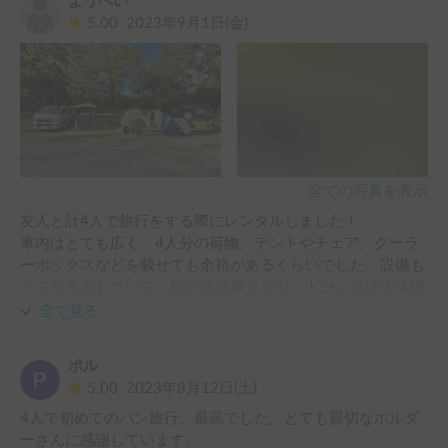
ようへい
5.00
2023年9月1日(金)
全ての写真を表示
友人と計4人で旅行をする際にレンタルしました！

車内はとても広く、4人分の荷物、テントやチェア、クーラ
ーボックスなどを載せても余裕があるくらいでした。設備も
とても充実していて、特に冷蔵庫とカセットコンロは大活躍
でした！

全て見る
サイドタープもこれぞキャンピングカー！という感じで快適
なキャンプをすることができました！

ポル
またホルダーの方にはこちらの都合で生じた変更やトラブル
5.00
2023年8月12日(土)
にも快く対応していただき、とても感謝しています。

4人で初めてのバン旅行、最高でした。とても親切なホルダ
また受取時に行き先を伝えたところ、付近のおすすめスポッ
ーさんに感謝しています。
トなども教えていただき、おかげさまで充実した旅行にする