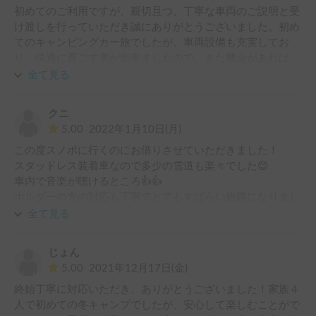
初めてのご利用ですが、親切且つ、丁寧な車両のご説明と受
け渡しを行っていただき誠にありがとうございました。初め
てのキャンピングカー旅でしたが、車両設備も充実してお
り、快適に過ごす事が出来ましたので、また機会があれば、
宜しくお願いします。
全て見る
クニ
5.00
2022年1月10日(月)
この度スノボに行くのにお借りさせていただきました！

スタッドレス装着車なので多少の雪道も楽々でした😊

車内で音楽が聴けるところ👍👍

ホルダーの方の対応も丁寧でとてもすばらい旅路になりまし
た！

全て見る
また機会があればお借りしようと思います！

この度は誠にありがとうございました🙇‍♂️
じょん
5.00
2021年12月17日(金)
終始丁寧に対応いただき、ありがとうございました！家族４
人で初めての冬キャンプでしたが、安心して楽しむことがで