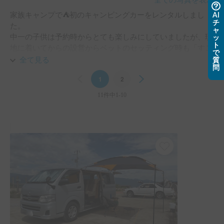
全ての写真を表示
家族キャンプで⛺️初のキャンピングカーをレンタルしまし
AI
チ
た。

ャ
中一の子供は予約時からとても楽しみにしていましたが、現
ッ
ト
地に着いてからの設営からベットのセッティング時も「すご
で
いすごい！」と大興奮でした。

全て見る
質
問
大人的には良く冷える冷蔵庫が途中で買ったお酒を冷やすの
Previous
1
2
Next
に大活躍で良かったです！

心配していた運転も30分もすれば慣れてしまいました。(最
11件中1-10
初サイドブレーキの解除が分からず苦戦しましたが笑)

今回は使いませんでしたが、エンジン切っても使えるヒータ
ーもあるし電源もあるんので電気毛布など持ち込めば真冬の
キャンプも快適だなと思いました！
