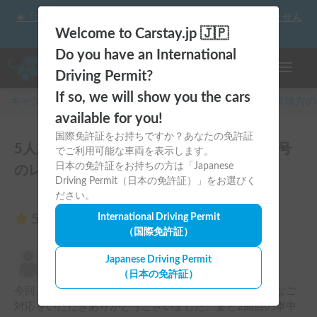
☀️「大曲の花火」をキャンピングカーで最高の思い出にしません
か？
Welcome to Carstay.jp 🇯🇵
Do you have an International
ナビゲー
Driving Permit?
If so, we will show you the cars
キャンピングカー・車中泊スポット予約はCarstay
/
関東
地方の
available for you!
国際免許証をお持ちですか？あなたの免許証
5人就寝可能で駐車も楽々！ネトマリーナ号
でご利用可能な車両を表示します。
日本の免許証をお持ちの方は「Japanese
のレビュー11件
Driving Permit（日本の免許証）」をお選びく
ださい。
5.00
International Driving Permit
（11件のレビュー）
（国際免許証）
てる
Japanese Driving Permit
5.00
2023年10月12日(木)
（日本の免許証）
今回、2回目のご利用となります。前回に引き続き親切なご
対応をいただきありがとうございました。妻と2回目の車中