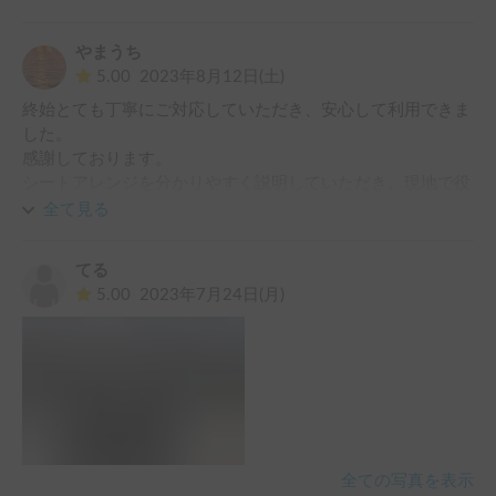
ことができました！

とてもおすすめのキャンピングカーです。
やまうち
5.00
2023年8月12日(土)
終始とても丁寧にご対応していただき、安心して利用できま
した。

感謝しております。

シートアレンジを分かりやすく説明していただき、現地で役
に立ちました。

全て見る
大人２人、小学６年生の子どもと宿泊しました。スペースに
余裕があり、快適に寝られました。夜は焚火で調理しました
てる
が、ガスコンロをお貸しいただき、朝食時にサクっと調理で
5.00
2023年7月24日(月)
全ての写真を表示