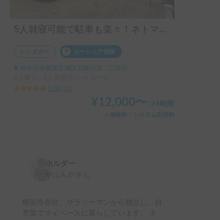
5人就寝可能で駐車も楽々！ネトマリーナ号
レンタカー
カーシェア保険
神奈川県横浜市旭区万騎が原, ' 二俣川
6人乗り、5人就寝可 | ハイエース
5.00
(
11
)
¥
12,000
〜
/
24時間
＋保険料・システム利用料
ホルダー
かぶんが
さん
横浜市在住、サラリーマンから独立し、自
営業でマイペースに暮らしています。 キ