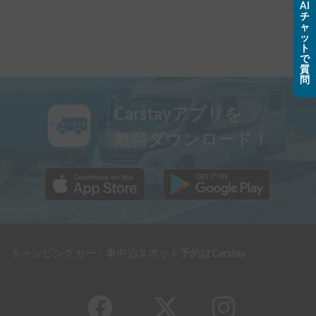
AI
チ
ャ
ッ
ト
で
質
問
Carstayアプリを
無料ダウンロード！
キャンピングカー・車中泊スポット予約はCarstay