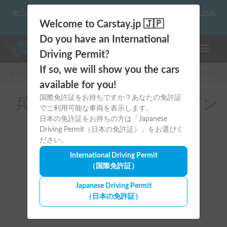
☀️「大曲の花火」をキャンピングカーで最高の思い出にしません
か？
Welcome to Carstay.jp 🇯🇵
Do you have an International
ナビゲー
Driving Permit?
If so, we will show you the cars
キャンピングカー・車中泊スポット予約はCarstay
/
キャンピン
available for you!
国際免許証をお持ちですか？あなたの免許証
兵庫県のレンタルキャンピン
でご利用可能な車両を表示します。
グカー(加東市)
日本の免許証をお持ちの方は「Japanese
Driving Permit（日本の免許証）」をお選びく
ださい。
International Driving Permit
（国際免許証）
Japanese Driving Permit
場所
（日本の免許証）
兵庫県