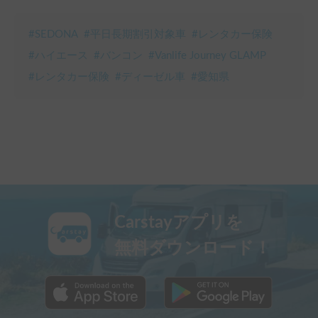
#
SEDONA
#
平日長期割引対象車
#
レンタカー保険
#
ハイエース
#
バンコン
#
Vanlife Journey GLAMP
#
レンタカー保険
#
ディーゼル車
#
愛知県
Carstayアプリを
無料ダウンロード！