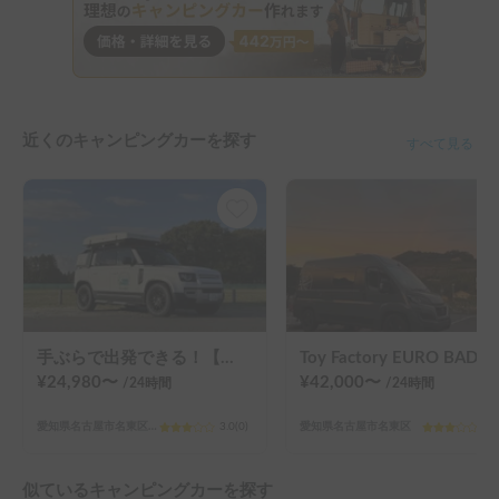
近くのキャンピングカーを探す
すべて見る
手ぶらで出発できる！【★新車★ランドローバー ディフェンダー ルーフトップテント】 ルーフトップテント、270°のオーニングで本格的なオーバーランドスタイルを体験できワイルドな旅をすることが可能。オリジナルキッチンも標準装備！コンロは２口ガスコンロ、シンクも有り、日中も快適！【表示価格は保険料金込みのお値段です。予約リクエストされる前に必ずお問合せをお願いします。 】
Toy Factory EURO BADEN | FIAT 
¥
24,980
〜
¥
42,000
〜
/24
時間
/24
時間
愛知県名古屋市名東区猪子石原
3.0
(
0
)
愛知県名古屋市名東区
3.0
似ているキャンピングカーを探す