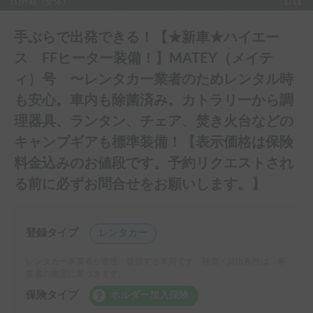
(1)外観（全体）
1/11
手ぶらで出発できる！【★新車★ハイエー
ス FFヒーター装備！】MATEY（メイテ
ィ）号 〜レンタカー業者のためレンタル時
も安心。車内も除菌済み。カトラリーから調
理器具、ランタン、チェア、焚き火台などの
キャンプギアも標準装備！【表示価格は保険
料金込みのお値段です。予約リクエストされ
る前に必ずお問合せをお願いします。】
登録タイプ
レンタカー
レンタカー事業者が管理・提供する車両です。補償・貸出条件は、事
業者の規定に基づきます。
保険タイプ
ホルダー加入保険