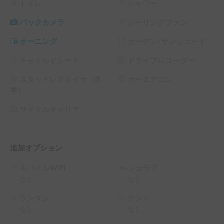
トイレ
シャワー
　【自走可能　２０万円　・　自走不可能　５０万円】とな
ります。

バックカメラ
シーリングファン
オーニング
カーテン/サンシェード
　※ノンオペレーションチャージは補償制度がございませ
ん。　

チャイルドシート
ドライブレコーダー
　　免責補償制度にご加入の場合もノンオペレーションチャ
ージは免除となりません。

スタッドレスタイヤ（冬
カーエアコン
季）
▼こんな方におススメ

サイクルキャリア
　・２-3人でゆったりと旅をしたい

　・おしゃれな車両に乗って旅がしたい

　・イベントなどの控室や事務車両に

追加オプション
▼概要

モバイルWiFi
シュラフ
　名古屋市北区でレンタルできるおしゃれで快適なキャンピ
なし
なし
ングカーです。

　乗車人数は5人。就寝人数（おすすめ）は3人。

ランタン
テント
なし
なし