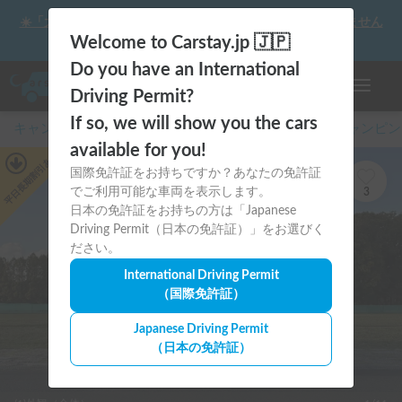
☀️「大曲の花火」をキャンピングカーで最高の思い出にしません
か？
Welcome to Carstay.jp 🇯🇵
Do you have an International
ナビゲー
Driving Permit?
If so, we will show you the cars
キャンピングカー・車中泊スポット予約はCarstay
/
キャンピン
available for you!
あり
平日長期割引
国際免許証をお持ちですか？あなたの免許証
でご利用可能な車両を表示します。
3
日本の免許証をお持ちの方は「Japanese
Driving Permit（日本の免許証）」をお選びく
ださい。
International Driving Permit
（国際免許証）
Japanese Driving Permit
（日本の免許証）