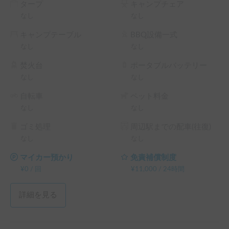
タープ
キャンプチェア
▼特徴

なし
なし
　・貸出時車内は除菌済み

　・手ぶらでの車中泊、キャンプが可能！

キャンプテーブル
BBQ設備一式
　　カトラリーから調理器具、ランタン、チェア、焚き火台
なし
なし
などのキャンプギアも標準装備！

焚火台
ポータブルバッテリー
※こちらは平日長期割引対象車両です。予約リクエスト画面
なし
なし
で予約前に割引率を確認できます。

└ 平日 48時間以上の予約 ： 平日 利用料金 + システム利用
自転車
ペット料金
料 の 5% OFF

なし
なし
└ 平日 72時間以上の予約 ： 平日 利用料金 + システム利用
ゴミ処理
周辺駅までの配車(往復)
料 の 10% OFF

なし
なし
└ 平日 96時間以上の予約 ： 平日 利用料金 + システム利用
料 の 15% OFF

マイカー預かり
免責補償制度
└ 平日 120時間以上の予約 ： 平日 利用料金 + システム利用
¥
0
/
回
¥
11,000
/
24時間
料 の 20% OFF

（土日祝・カーシェアのハイシーズン日は対象外）
詳細を見る