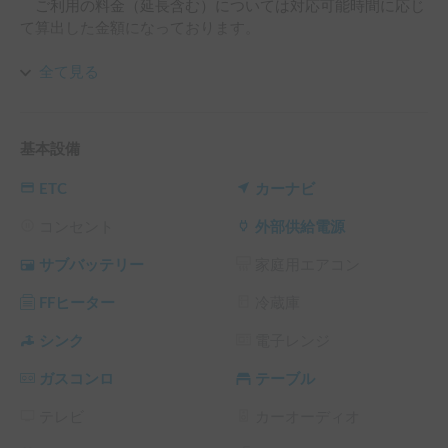
　ご利用の料金（延長含む）については対応可能時間に応じ
て算出した金額になっております。

全て見る
▼免責補償制度（有料オプションあり）

　事故があった場合は1事故【対物　１０万円・車両　１０
万円】のご負担となります。

基本設備
　オプションにてご負担を免除する「免責補償制度」にご加
入いただけます。

ETC
カーナビ
　※免責補償制度にご加入の場合でもノンオペレーションチ
コンセント
外部供給電源
ャージはご負担いただきます。

サブバッテリー
家庭用エアコン
FFヒーター
冷蔵庫
▼ノンオペレーションチャージ

　貸出中に万が一、事故・盗難・故障・汚損・車両の傷・著
シンク
電子レンジ
しいにおい等が発生し

ガスコンロ
テーブル
　車両・車両装備品の修理・清掃が必要となった場合はその
期間の営業補償として

テレビ
カーオーディオ
　ノンオペレーションチャージを頂きます。

　ノンオペレーションチャージのご負担額は
