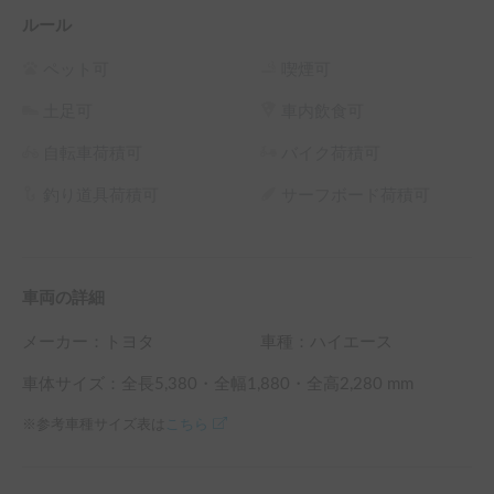
ルール
ペット可
喫煙可
土足可
車内飲食可
自転車荷積可
バイク荷積可
釣り道具荷積可
サーフボード荷積可
車両の詳細
メーカー：
トヨタ
車種：ハイエース
車体サイズ：全長
5,380
・全幅
1,880
・全高
2,280
mm
※参考車種サイズ表は
こちら