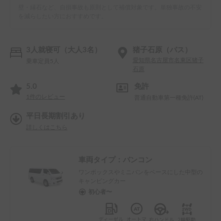
壁・縁石など、自損事故も原則として補償対象です。単独事故の不安
を減らしたい方におすすめです。
3人就寝可（大人3名）
猪子石原（バス）
愛知県名古屋市名東区猪子
乗車定員5人
石原
5.0
免許
1
件のレビュー
普通自動車第一種免許(AT)
平日長期割引あり
詳しくはこちら
車両タイプ：
バンコン
ワンボックスやミニバンをベースにした中型の
キャンピングカー
初心者〜