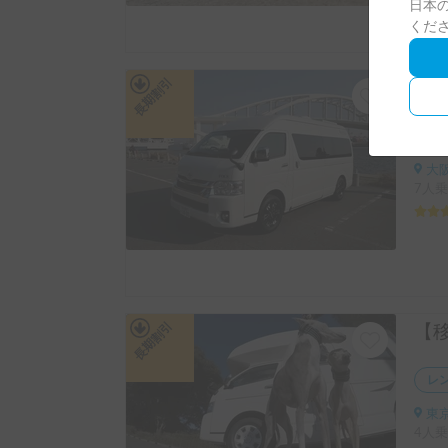
日本の
くだ
長期割引
レ
大阪
7人乗
長期割引
レ
東京
4人乗