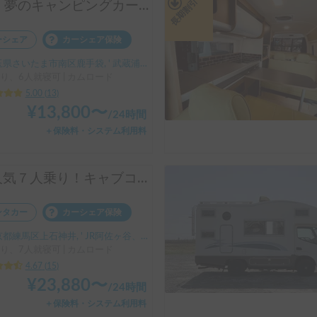
長期割引
🚐✨ 夢のキャンピングカー『レフェリ』冒険の旅へ出発！ 🌟🌈フリー🛜完備、大型天体望遠鏡無料🔭キャンプ場で星空を眺めてみませんか‼️
ーシェア
カーシェア保険
さいたま市南区鹿手袋, ' 武蔵浦和駅と中浦和駅の中間
り、6人就寝可 | カムロード
5.00
(
13
)
¥
13,800
〜
/
24時間
＋保険料・システム利用料
大人気７人乗り！キャブコン００８号
ンタカー
カーシェア保険
都練馬区上石神井, ' JR阿佐ヶ谷、西武新宿線上石神井
り、7人就寝可 | カムロード
4.67
(
15
)
¥
23,880
〜
/
24時間
＋保険料・システム利用料