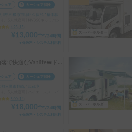
ーシェア
カーシェア保険
川県相模原市緑区久保沢, ' 橋本駅
り、5人就寝可 | NV350キャラバン
4.93
(
15
)
スーパーホルダー
¥
13,000
〜
/
24時間
＋保険料・システム利用料
お洒落で快適なVanlife🚐ドリームドライブ kumaQ / スキー・スノボ旅 / スタッドレス装備 / ペット大歓迎 / ファミリーにおすすめ / 四駆 / クイーンサイズの家庭用マットレスで快適な車中泊 / 新車ハイエース / 今話題のポータブルクーラーSUZUNEあり
ーシェア
カーシェア保険
都三鷹市野崎, ' 武蔵境
乗り、5人就寝可 | ハイエーススーパーロング
5.00
(
14
)
スーパーホルダー
¥
18,000
〜
/
24時間
＋保険料・システム利用料