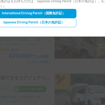
免許証をお持ちの方は「Japanese Driving Permit（日本の免許証）」
＋保険料・システム利用料
さい。
International Driving Permit
（国際免許証）
長期割引
保険料なし！エアコン・FFヒーター搭載で年中快適✨使い勝手の良いバンコン🚐FOCS VERTICE ペット大歓迎🐶
Japanese Driving Permit
（日本の免許証）
ンタカー
ホルダー加入保険
府大阪市西区靱本町, ' 「大阪メトロ 阿波座駅」
り、4人就寝可 | ハイエース
5.00
(
10
)
¥
20,000
〜
/
24時間
＋システム利用料
長期割引
【移動できるラグジュアリーホテル／C-LH（Y）（TOYOTAハイエース）】乗車人数4人／就寝人数4人／４WD車／ペット歓迎車両／冷暖房装備付き／ラップポントイレ付 ★こんなひとにおススメ！ファミリー、女性、中高齢者、中長距離移動の方、電気で困りたくない方、山道、BBQ、長距離旅行を楽しむ方、ぜひご検討ください ※ご返答までに１営業日ほどいただく場合がございます。ご了承くださいませ。
ンタカー
ホルダー加入保険
都港区台場, ' お台場海浜公園
り、4人就寝可 | ハイエース