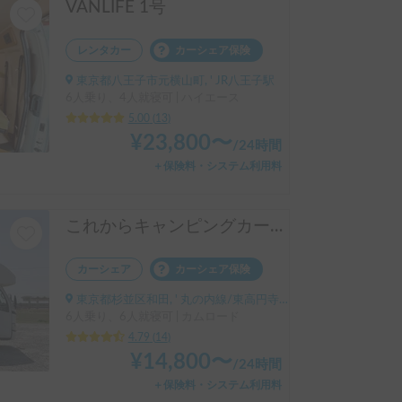
VANLIFE 1号
レンタカー
カーシェア保険
東京都八王子市元横山町, ' JR八王子駅
6人乗り、4人就寝可 | ハイエース
5.00
(
13
)
¥
23,800
〜
/
24時間
＋保険料・システム利用料
これからキャンピングカーライフを始める方へ🔰モバイルハウスのある暮らし
カーシェア
カーシェア保険
東京都杉並区和田, ' 丸の内線/東高円寺駅
6人乗り、6人就寝可 | カムロード
4.79
(
14
)
¥
14,800
〜
/
24時間
＋保険料・システム利用料