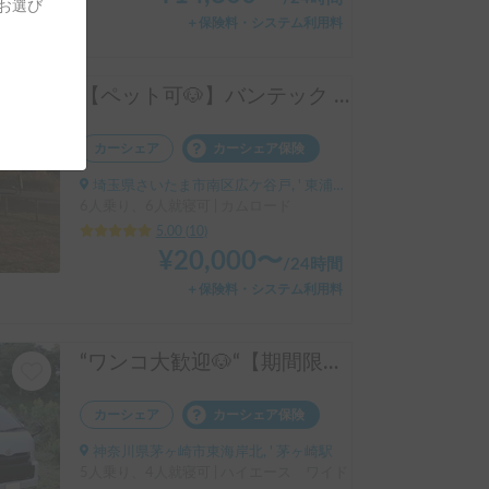
をお選び
＋保険料・システム利用料
【ペット可🐶】バンテック コルドリーブス | ペット大歓迎🐶家庭用エアコンFFヒーター搭載❄️フルフラットで広々✨️4駆ディーゼルでパワフル＆安心💪
カーシェア
カーシェア保険
埼玉県さいたま市南区広ケ谷戸, ' 東浦和駅
6人乗り、6人就寝可 | カムロード
5.00
(
10
)
¥
20,000
〜
/
24時間
＋保険料・システム利用料
“ワンコ大歓迎🐶“【期間限定無料貸出実施中（レビュー特典）】チュラワンサーフ号🏄️ | 🏕️初心者にもオススメのハイエース🔰🆕新たに1500Wポータブル電源🆕IWATANI Wバーナー追加！🆕 EcoFlow 800W Alternator Charger追加！走行充電可能なので電気に困ることなし！）🆕安心のドライブレコーダー追加！
カーシェア
カーシェア保険
神奈川県茅ヶ崎市東海岸北, ' 茅ヶ崎駅
5人乗り、4人就寝可 | ハイエース ワイド