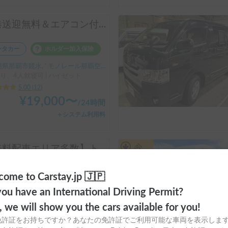
空港送迎無料＆エアコン付きで快適！手ぶらで楽しむ沖縄車中泊｜オカヤドレンタカー
ンタカー
ホルダー加入保険
県那覇市鏡水, ' モノレール那覇空港駅
り、4人就寝可 | ハイゼット
5.00
(
12
)
¥
19,000
〜
/
24時間
＋システム利用料
長期割引
【無料配車エリア多数】トイファクトリー コルドバクルーズ 🐾 | ペット歓迎🐶トイレ有🚽ヒーター＆エアコンで年中快適✨4駆+スタッドレスで安心💪
ーシェア
カーシェア保険
ome to Carstay.jp 🇯🇵
県西宮市高松町, ' 阪急西宮北口駅
ou have an International Driving Permit?
り、4人就寝可 | ハイエース
o, we will show you the cars available for you!
5.00
(
10
)
免許証をお持ちですか？あなたの免許証でご利用可能な車両を表示しま
¥
25,500
〜
/
24時間