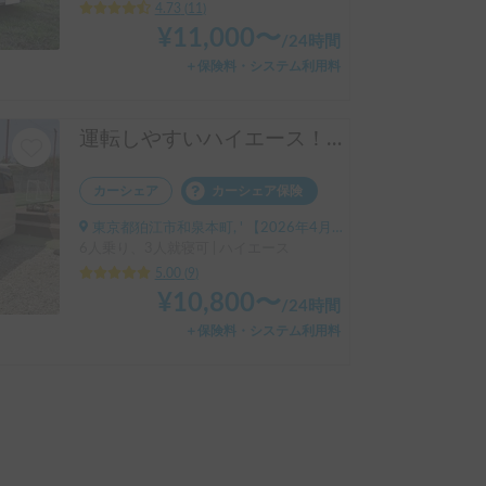
4.73
(
11
)
¥
11,000
〜
/
24時間
＋保険料・システム利用料
運転しやすいハイエース！おしゃれなウッド調で快適なキャンプ旅を🚐ペット旅OK！
カーシェア
カーシェア保険
東京都狛江市和泉本町, ' 【2026年4月中旬以降】狛江駅
6人乗り、3人就寝可 | ハイエース
5.00
(
9
)
¥
10,800
〜
/
24時間
＋保険料・システム利用料