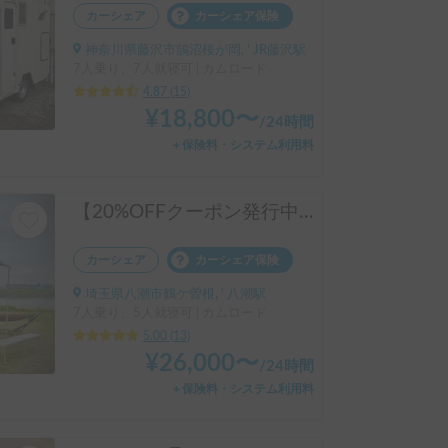
カーシェア
カーシェア保険
神奈川県藤沢市鵠沼桜が岡, ' JR藤沢駅
7人乗り、7人就寝可 | カムロード
4.87
(
15
)
¥
18,800
〜
/
24時間
＋保険料・システム利用料
【20%OFFクーポン発行中※利用条件有】フル装備！まるで動くワンルーム🏠️LIBERTY52DB | 新車/充実の電気容量/エアコン・ヒーター・床暖で年中快適/ペット大歓迎/受渡し場所多数/キャンピングカー/レンタル/レンタカー
カーシェア
カーシェア保険
埼玉県八潮市鶴ケ曽根, ' 八潮駅
7人乗り、5人就寝可 | カムロード
5.00
(
13
)
¥
26,000
〜
/
24時間
＋保険料・システム利用料