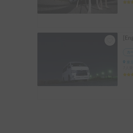
カ
東京
7人乗