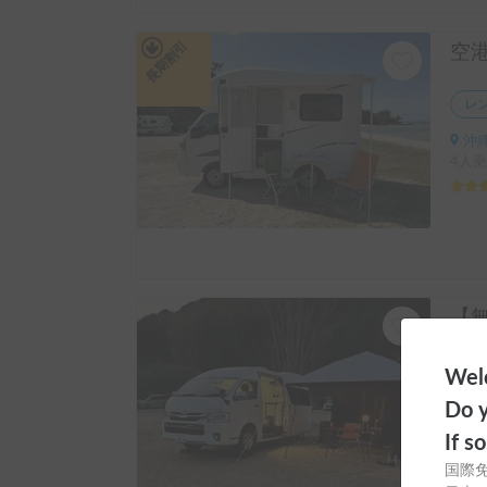
長期割引
レ
沖縄
4人乗
カ
Welc
兵庫
Do y
4人乗
If s
国際