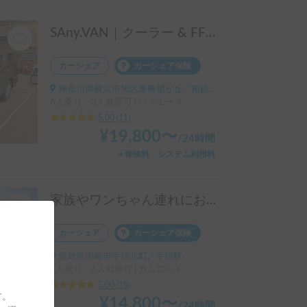
SAny.VAN｜クーラー & FFヒーター搭載モデル
カーシェア
カーシェア保険
神奈川県横浜市旭区東希望が丘, ' 相鉄線 二俣川駅・希望ヶ丘駅
6人乗り、3人就寝可 | ハイエース
5.00
(
11
)
¥
19,800
〜
/
24時間
＋保険料・システム利用料
家族やワンちゃん連れにおすすめ！キャンプ用品も無料☆600Ahの大容量リチウム電池搭載でエアコンも安心使用♡
カーシェア
カーシェア保険
愛知県岡崎市宇頭北町, ' 宇頭駅
6人乗り、6人就寝可 | カムロード
5.00
(
10
)
す。
¥
14,800
〜
/
24時間