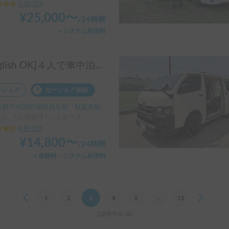
5.00
(
10
)
¥
25,000
〜
/
24時間
＋システム利用料
[English OK]４人で車中泊！ポップアップルーフテントキャンピングハイエース
ーシェア
カーシェア保険
都千代田区神田相生町, ' 秋葉原駅
り、5人就寝可 | ハイエース
4.90
(
10
)
¥
14,800
〜
/
24時間
＋保険料・システム利用料
Previous
1
2
3
4
5
...
12
Next
228件中41-60