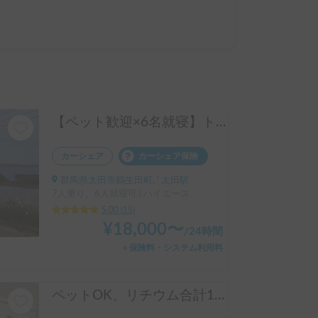
【ペット歓迎×6名就寝】トイファクトリーの傑作「バーデン」で上質な旅を！レカロシート＆FFヒーター完備
カーシェア
カーシェア保険
群馬県太田市鶴生田町, ' 太田駅
7人乗り、6人就寝可 | ハイエース
5.00
(
15
)
¥
18,000
〜
/
24時間
＋保険料・システム利用料
ペットOK、リチウム合計1520A搭載、室内から発電機始動、家庭用エアコン24時間可、FFヒーター、年中快適環境実現、近隣配車無料