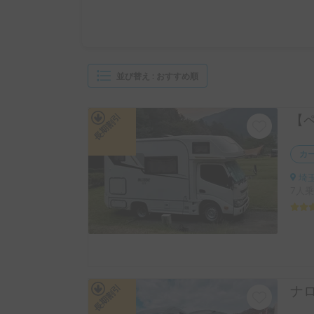
並び替え
:
おすすめ順
長期割引
カ
埼玉
7人乗
長期割引