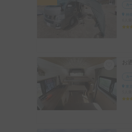
カ
神奈
6人乗
カ
東京
5人