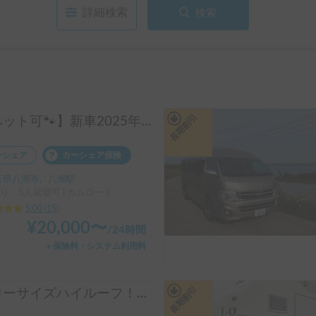
詳細検索
検索
長期割引
【ペット可🐾】新車2025年モデル・家庭用エアコン搭載！家族や愛犬と快適なキャンピングカー旅を🚐7名乗車×5名就寝可能💤
ーシェア
カーシェア保険
県八潮市, ' 八潮駅
り、5人就寝可 | カムロード
5.00
(
15
)
¥
20,000
〜
/
24時間
＋保険料・システム利用料
長期割引
ナローサイズハイルーフ！ASOBOX１号