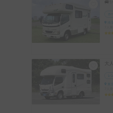
カ
埼玉県
7人乗
レ
東京
7人乗