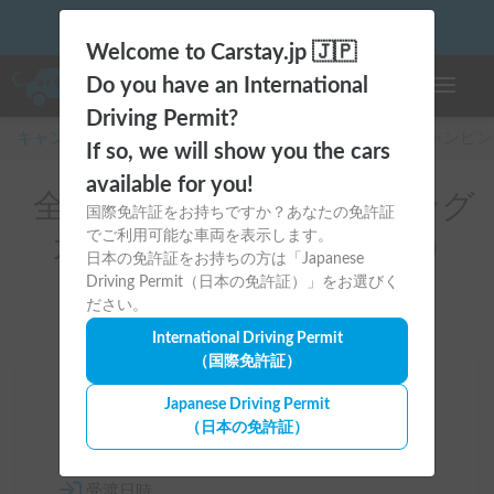
Welcome to Carstay.jp 🇯🇵
Do you have an International
ナビゲー
Driving Permit?
キャンピングカー・車中泊スポット予約はCarstay
/
キャンピン
If so, we will show you the cars
available for you!
全国のレンタルキャンピング
国際免許証をお持ちですか？あなたの免許証
でご利用可能な車両を表示します。
カー（メルセデスベンツ）
日本の免許証をお持ちの方は「Japanese
Driving Permit（日本の免許証）」をお選びく
ださい。
International Driving Permit
（国際免許証）
場所
Japanese Driving Permit
（日本の免許証）
全国
受渡日時