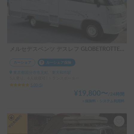
メルセデスベンツ デスレフ GLOBETROTTER 6人(大人2、小人4)が就寝できる最大級高級ヨーロピアンモーターホーム 大型な車両やMTの運転が好きな方にお勧め 蓄電池9120wh+ソーラー880w搭載で冷暖房完備
カーシェア
カーシェア保険
東京都国分寺市北町, ' 東大和市駅
5人乗り、6人就寝可 | トランスポーター
5.00
(
5
)
¥
19,800
〜
/
24時間
＋保険料・システム利用料
平日長期割引