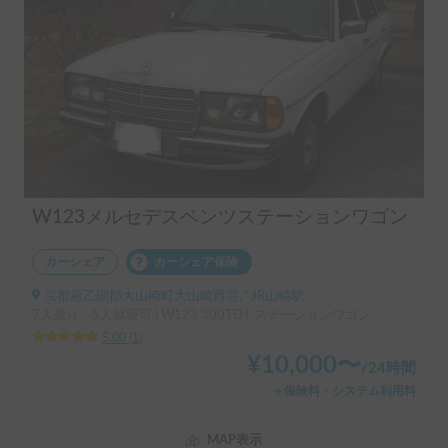
W123メルセデスベンツステーションワゴン
カーシェア
カーシェア保険
京都府乙訓郡大山崎町大山崎西谷, ' JR山崎駅
7人乗り、5人就寝可 | W123 300TDT ステーションワゴン
5.00
(
1
)
¥
10,000
〜
/
24時間
＋保険料・システム利用料
MAP表示