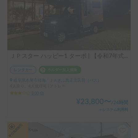
ＪＰスター ハッピー1 ターボ | 【令和7年式✨】最新モデルで快適くるま旅🚐💨運転しやすいコンパクトキャブコンで思い出作り🏕️
レンタカー
ホルダー加入保険
岐阜県本巣市軽海, ' ＪＡぎふ真正支店前（バス）
4人乗り、4人就寝可 | アトレー
3.00
(
0
)
¥
23,800
〜
/
24時間
＋システム利用料
平日長期割引