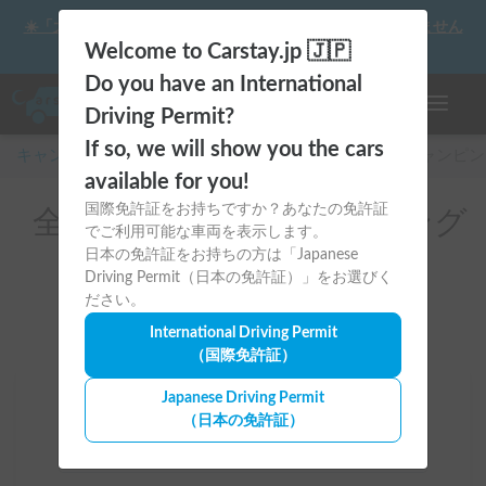
☀️「大曲の花火」をキャンピングカーで最高の思い出にしません
か？
Welcome to Carstay.jp 🇯🇵
Do you have an International
ナビゲー
Driving Permit?
If so, we will show you the cars
キャンピングカー・車中泊スポット予約はCarstay
/
キャンピン
available for you!
国際免許証をお持ちですか？あなたの免許証
全国のレンタルキャンピング
でご利用可能な車両を表示します。
カー（ダイハツ）
日本の免許証をお持ちの方は「Japanese
Driving Permit（日本の免許証）」をお選びく
ださい。
International Driving Permit
（国際免許証）
Japanese Driving Permit
場所
（日本の免許証）
全国