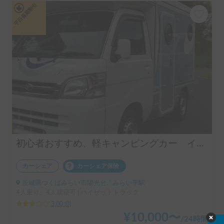
平日長期割引
初心者おすすめ、軽キャンピングカー インディ727
カーシェア
カーシェア保険
茨城県つくばみらい市陽光台, ' みらい平駅
4人乗り、4人就寝可 | ハイゼットトラック
3.00
(
0
)
¥
10,000
〜
/
24時間