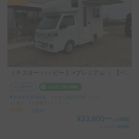
ＪＰスター ハッピー１ +プレミアム ｜ 【ペット可】充実装備のHappy1+ Premiumで、愛犬と一緒に車中泊旅✨
レンタカー
ホルダー加入保険
岐阜県本巣市軽海, ' ＪＡぎふ真正支店前（バス）
4人乗り、4人就寝可 | ハイゼット
3.00
(
0
)
¥
23,800
〜
/
24時間
＋システム利用料