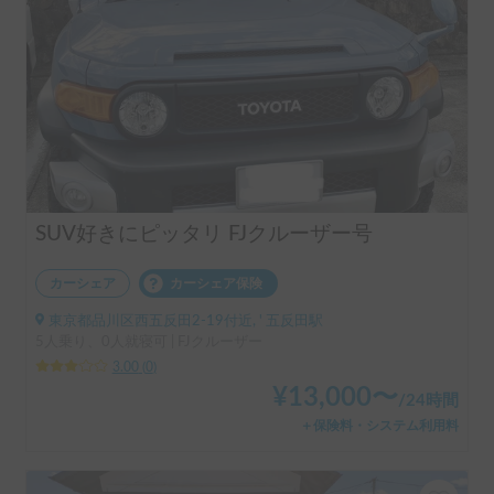
SUV好きにピッタリ FJクルーザー号
カーシェア
カーシェア保険
東京都品川区西五反田2-19付近, ' 五反田駅
5人乗り、0人就寝可 | FJクルーザー
3.00
(
0
)
¥
13,000
〜
/
24時間
＋保険料・システム利用料