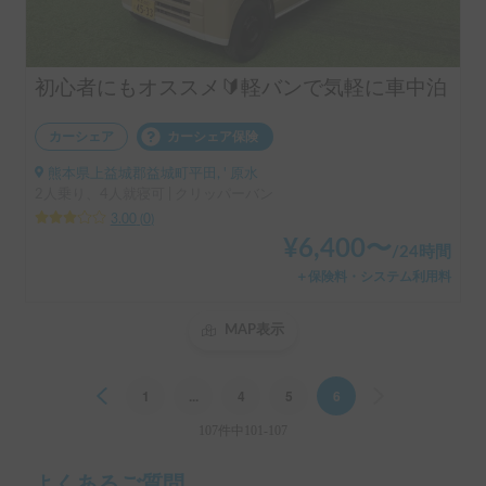
初心者にもオススメ🔰軽バンで気軽に車中泊
カーシェア
カーシェア保険
熊本県上益城郡益城町平田, ' 原水
2人乗り、4人就寝可 | クリッパーバン
3.00
(
0
)
¥
6,400
〜
/
24時間
＋保険料・システム利用料
MAP表示
Previous
1
...
4
5
6
Next
107件中101-107
よくあるご質問