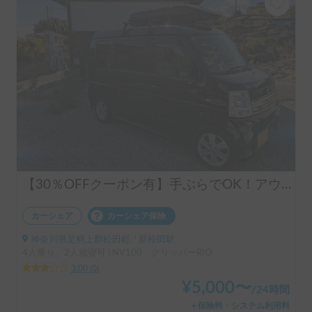
【30％OFFクーポン有】手ぶらでOK！アウトドアグッズフル装備🏕️気軽な軽バン コトアウトドア クリッパー号
カーシェア
カーシェア保険
神奈川県足柄上郡松田町, ' 新松田駅
4人乗り、2人就寝可 | NV100 クリッパーRIO
3.00
(
0
)
¥
5,000
〜
/
24時間
＋保険料・システム利用料