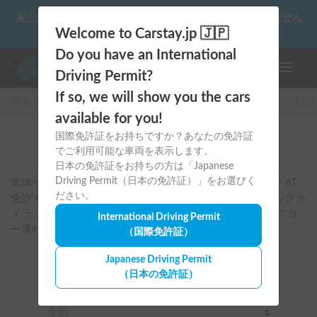
☀️「大曲の花火」をキャンピングカーで最高の思い出にしません
か？
Welcome to Carstay.jp 🇯🇵
Do you have an International
ナビゲー
Driving Permit?
If so, we will show you the cars
キャンピングカー・車中泊スポット予約はCarstay
/
キャンピン
available for you!
国際免許証をお持ちですか？あなたの免許証
#
初心者向け
でご利用可能な車両を表示します。
日本の免許証をお持ちの方は「Japanese
Driving Permit（日本の免許証）」をお選びく
車体サイズが全長5000・全幅2200・全高2850mm以下 / AT
ださい。
免許で運転可 / ガソリンタイプがレギュラー / ETC・バックカ
メラ・カーナビがついている　など初めてのキャンピングカ
International Driving Permit
ー運転におすすめの車です。
（国際免許証）
Japanese Driving Permit
（日本の免許証）
場所
全国