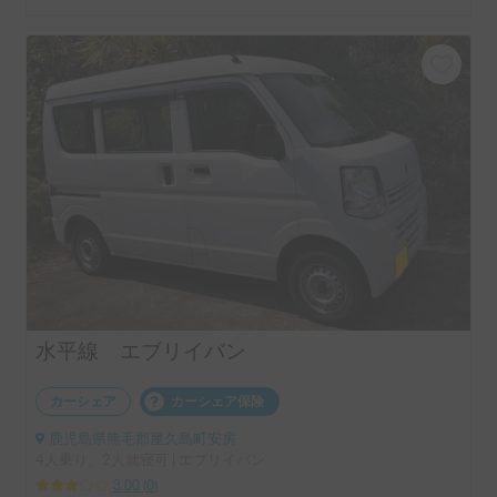
水平線 エブリイバン
カーシェア
カーシェア保険
鹿児島県熊毛郡屋久島町安房
4人乗り、2人就寝可 | エブリイバン
3.00
(
0
)