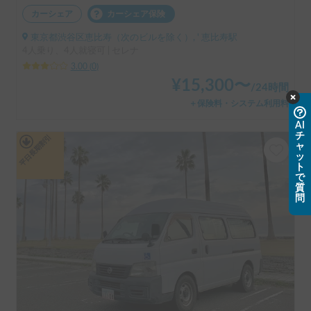
カーシェア
カーシェア保険
東京都渋谷区恵比寿（次のビルを除く）, ' 恵比寿駅
4人乗り、4人就寝可 | セレナ
3.00
(
0
)
¥
15,300
〜
/
24時間
＋保険料・システム利用料
AI
チ
平日長期割引
ャ
ッ
ト
で
質
問