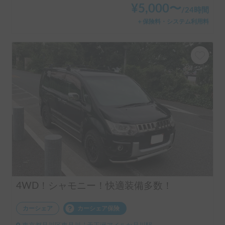
¥
5,000
〜
/
24時間
＋保険料・システム利用料
4WD！シャモニー！快適装備多数！
カーシェア
カーシェア保険