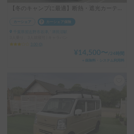
【冬のキャンプに最適】断熱・遮光カーテン・冬用寝具・キッチン用品を装備！女性でも運転しやすい❤️
カーシェア
カーシェア保険
千葉県習志野市谷津, ' 津田沼駅
3人乗り、3人就寝可 | キャラバン
3.00
(
0
)
¥
14,500
〜
/
24時間
＋保険料・システム利用料