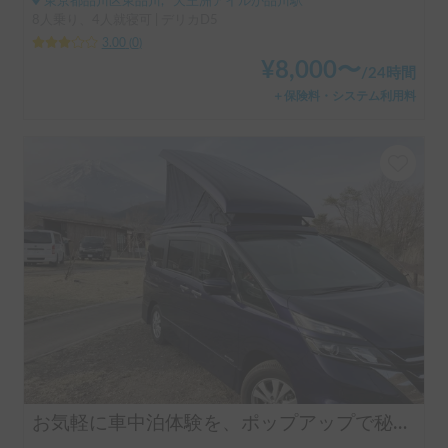
東京都品川区東品川, ' 天王洲アイルか品川駅
8人乗り、4人就寝可 | デリカD5
3.00
(
0
)
¥
8,000
〜
/
24時間
＋保険料・システム利用料
お気軽に車中泊体験を、ポップアップで秘密基地気分「セレナP-SV」