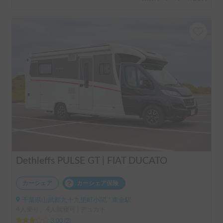
Dethleffs PULSE GT | FIAT DUCATO
カーシェア
カーシェア保険
千葉県山武郡九十九里町小関, ' 東金駅
4人乗り、4人就寝可 | デュカト
3.00
(
2
)