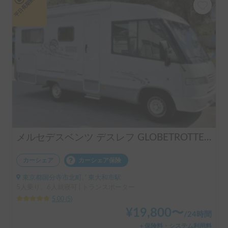
平日長期割引
メルセデスベンツ デスレフ GLOBETROTTER 6人(大人2、小人4)が就寝できる最大級高級ヨーロピアンモーターホーム 大型な車両やMTの運転が好きな方にお勧め 蓄電池9120wh+ソーラー880w搭載で冷暖房完備
カーシェア
カーシェア保険
東京都国分寺市北町, ' 東大和市駅
5人乗り、6人就寝可 | トランスポーター
5.00
(
5
)
¥
19,800
〜
/
24時間
＋保険料・システム利用料