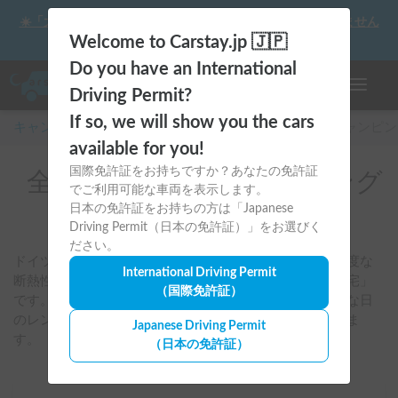
☀️「大曲の花火」をキャンピングカーで最高の思い出にしません
か？
Welcome to Carstay.jp 🇯🇵
Do you have an International
ナビゲー
Driving Permit?
If so, we will show you the cars
キャンピングカー・車中泊スポット予約はCarstay
/
キャンピン
available for you!
国際免許証をお持ちですか？あなたの免許証
全国のレンタルキャンピング
でご利用可能な車両を表示します。
カー(Dethleffs)
日本の免許証をお持ちの方は「Japanese
Driving Permit（日本の免許証）」をお選びく
ださい。
ドイツの伝統ある最高級ブランド。冬の寒さにも強い高度な
International Driving Permit
断熱性能と、重厚感のあるインテリアはまさに「動く邸宅」
（国際免許証）
です。一生に一度は乗ってみたい憧れの車として、特別な日
のレンタルや本格的な長期の旅を最高のものにしてくれま
Japanese Driving Permit
す。
（日本の免許証）