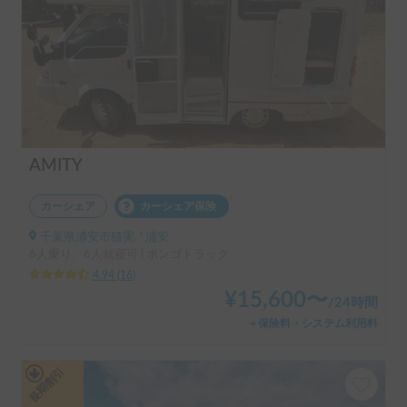
AMITY
カーシェア
カーシェア保険
千葉県浦安市猫実, ' 浦安
6人乗り、6人就寝可 | ボンゴトラック
4.94
(
16
)
¥
15,600
〜
/
24時間
＋保険料・システム利用料
長期割引