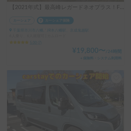
【2021年式】最高峰レガードネオプラス！FFヒーター＆エアコン完備で年中快適🚐トイレ利用可で安心✨
カーシェア
カーシェア保険
千葉県市川市八幡, ' JR本八幡駅、京成鬼越駅
6人乗り、6人就寝可 | カムロード
5.00
(
7
)
¥
19,800
〜
/
24時間
＋保険料・システム利用料