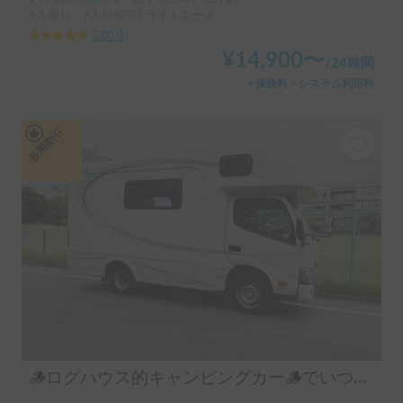
6人乗り、7人就寝可 | ライトエース
5.00
(
8
)
¥
14,900
〜
/
24時間
＋保険料・システム利用料
長期割引
🪵ログハウス的キャンピングカー🪵でいつでも快適にワクワク旅！東京都内、特に練馬区、港区の方必見