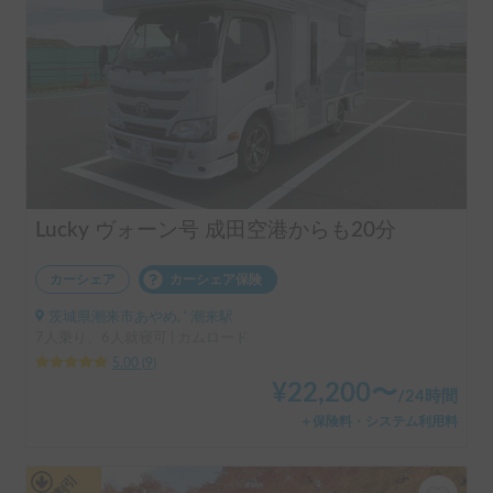
Lucky ヴォーン号 成田空港からも20分
カーシェア
カーシェア保険
茨城県潮来市あやめ, ' 潮来駅
7人乗り、6人就寝可 | カムロード
5.00
(
9
)
¥
22,200
〜
/
24時間
＋保険料・システム利用料