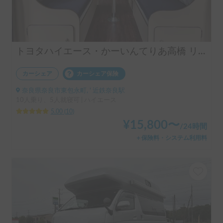
トヨタハイエース・かーいんてりあ高橋 リラックスワゴンタイプ1 ・10人乗り
カーシェア
カーシェア保険
奈良県奈良市東包永町, ' 近鉄奈良駅
10人乗り、5人就寝可 | ハイエース
5.00
(
10
)
¥
15,800
〜
/
24時間
＋保険料・システム利用料