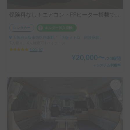
保険料なし！エアコン・FFヒーター搭載で年中快適✨使い勝手の良いバンコン🚐FOCS VERTICE ペット大歓迎🐶
レンタカー
ホルダー加入保険
大阪府大阪市西区靱本町, ' 「大阪メトロ 阿波座駅」
7人乗り、4人就寝可 | ハイエース
5.00
(
10
)
¥
20,000
〜
/
24時間
＋システム利用料