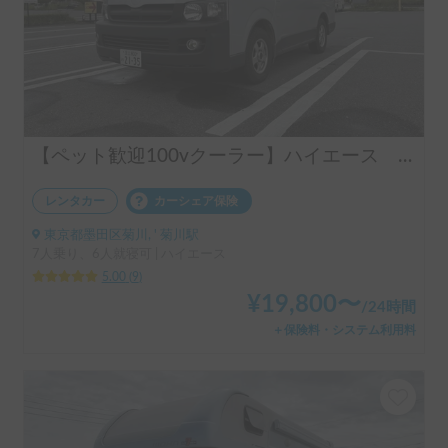
【ペット歓迎100vクーラー】ハイエース バンクベット6名就寝
レンタカー
カーシェア保険
東京都墨田区菊川, ' 菊川駅
7人乗り、6人就寝可 | ハイエース
5.00
(
9
)
¥
19,800
〜
/
24時間
＋保険料・システム利用料