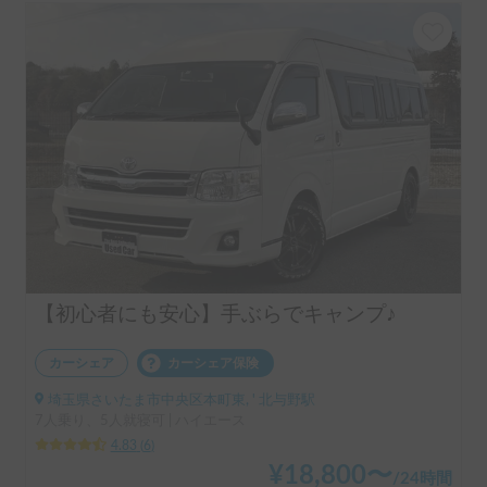
【初心者にも安心】手ぶらでキャンプ♪
カーシェア
カーシェア保険
埼玉県さいたま市中央区本町東, ' 北与野駅
7人乗り、5人就寝可 | ハイエース
4.83
(
6
)
¥
18,800
〜
/
24時間