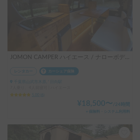
JOMON CAMPER ハイエース / ナローボディーで運転しやすい / 快適設備 / 4人就寝 / 6人掛けパーティーモードテーブル / エアコン＆ヒーター / バーベキュー用品＆キャンプ用品貸出あり / ペット可 / 成田空港送迎無料 / 羽田空港送迎(要相談) / 車両の無料保管 / 英語対応あり / 長期レンタル最大40%OFF♡
レンタカー
カーシェア保険
千葉県山武市木原, ' 日向駅
7人乗り、4人就寝可 | ハイエース
5.00
(
6
)
¥
18,500
〜
/
24時間
＋保険料・システム利用料