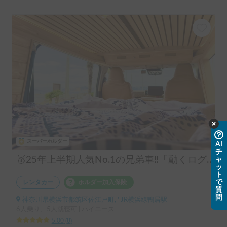
スーパーホルダー
AI
チ
🥇25年上半期人気No.1の兄弟車‼️「動くログハウス🪵」【カップルに大人気✨】【ペット旅🐕】📌内容充実なのに格安の「オリジナル保険プラン」を準備👍
ャ
ッ
ト
で
レンタカー
ホルダー加入保険
質
問
神奈川県横浜市都筑区佐江戸町, ' JR横浜線鴨居駅
6人乗り、5人就寝可 | ハイエース
5.00
(
8
)