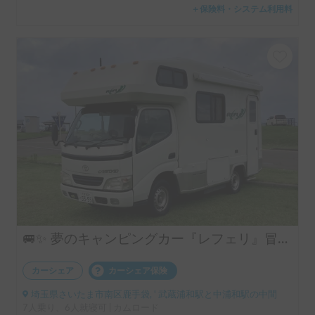
＋保険料・システム利用料
🚐✨ 夢のキャンピングカー『レフェリ』冒険の旅へ出発！ 🌟🌈フリー🛜完備、大型天体望遠鏡無料🔭キャンプ場で星空を眺めてみませんか‼️
カーシェア
カーシェア保険
埼玉県さいたま市南区鹿手袋, ' 武蔵浦和駅と中浦和駅の中間
7人乗り、6人就寝可 | カムロード