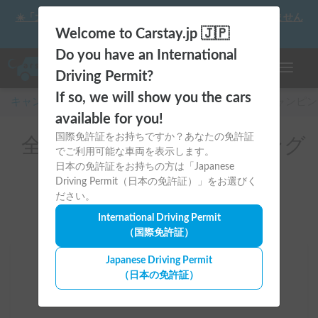
☀️「大曲の花火」をキャンピングカーで最高の思い出にしません
か？
Welcome to Carstay.jp 🇯🇵
Do you have an International
ナビゲー
Driving Permit?
If so, we will show you the cars
キャンピングカー・車中泊スポット予約はCarstay
/
キャンピン
available for you!
国際免許証をお持ちですか？あなたの免許証
全国のレンタルキャンピング
でご利用可能な車両を表示します。
カー(BBQ設備一式あり)
日本の免許証をお持ちの方は「Japanese
Driving Permit（日本の免許証）」をお選びく
ださい。
International Driving Permit
（国際免許証）
Japanese Driving Permit
場所
（日本の免許証）
全国