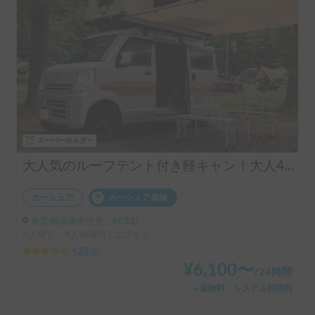
スーパーホルダー
大人気のルーフテント付き軽キャン！大人4人でも快適に過ごせます♪ペット大歓迎🐾サイドオーニング、2000W電源＋外部電源入力…楽しさと快適さが詰まってます♪
カーシェア
カーシェア保険
東京都清瀬市中里, ' 秋津駅
4人乗り、4人就寝可 | エブリイ
4.83
(
6
)
¥
6,100
〜
/
24時間
＋保険料・システム利用料