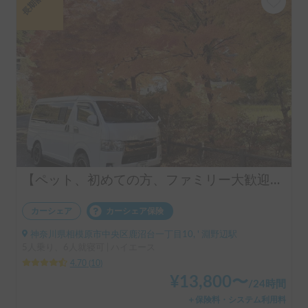
長期割引
【ペット、初めての方、ファミリー大歓迎】【ヒーター付きの暖かい車内、扱い易い普通乗用車の大きさ、キャンプ用品オプション多数】初心者におすすめハイエース
カーシェア
カーシェア保険
神奈川県相模原市中央区鹿沼台一丁目10, ' 淵野辺駅
5人乗り、6人就寝可 | ハイエース
4.70
(
10
)
¥
13,800
〜
/
24時間
＋保険料・システム利用料