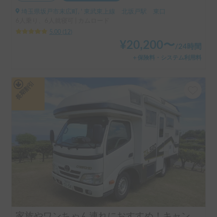
埼玉県坂戸市末広町, ' 東武東上線 北坂戸駅 東口
6人乗り、6人就寝可 | カムロード
5.00
(
12
)
¥
20,200
〜
/
24時間
＋保険料・システム利用料
長期割引
家族やワンちゃん連れにおすすめ！キャンプ用品も無料☆600Ahの大容量リチウム電池搭載でエアコンも安心使用♡