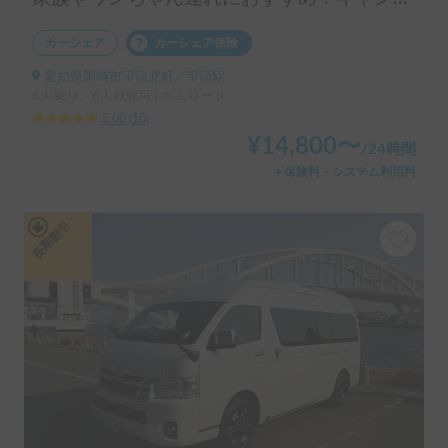
カーシェア
カーシェア保険
愛知県岡崎市宇頭北町, ' 宇頭駅
6人乗り、6人就寝可 | カムロード
5.00
(
10
)
¥
14,800
〜
/
24時間
＋保険料・システム利用料
長期割引