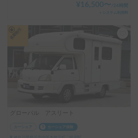
¥
16,500
〜
/
24時間
＋システム利用料
長期割引
グローバル アスリート
カーシェア
カーシェア保険
神奈川県横浜市中区本牧元町, ' 根岸駅