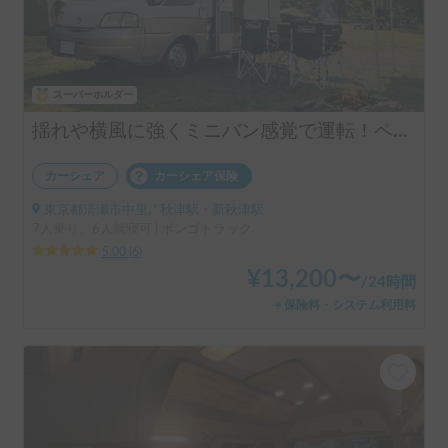
スーパーホルダー
揺れや横風に強くミニバン感覚で運転！ペット大歓迎＆快適リアエアコン＆大人6名就寝可能♪安心安全なダブルタイヤを装備したロータス号で素敵な旅を！
カーシェア
カーシェア保険
東京都清瀬市中里, ' 秋津駅・新秋津駅
7人乗り、6人就寝可 | ボンゴトラック
5.00
(
6
)
¥
13,200
〜
/
24時間
＋保険料・システム利用料