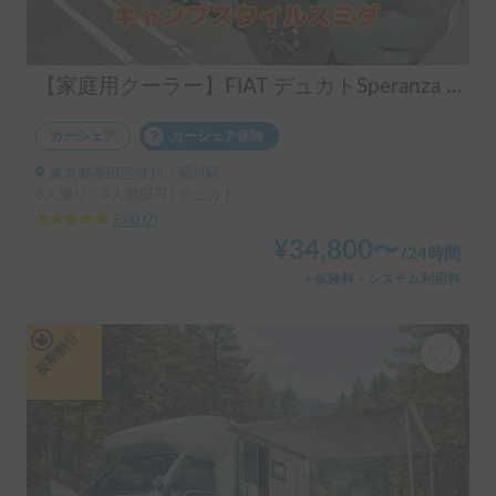
【家庭用クーラー】FIAT デュカトSperanza 540M
カーシェア
カーシェア保険
東京都墨田区立川, ' 菊川駅
6人乗り、4人就寝可 | デュカト
5.00
(
7
)
¥
34,800
〜
/
24時間
＋保険料・システム利用料
長期割引