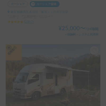
カーシェア
カーシェア保険
東京都練馬区氷川台, ' 東京メトロ氷川台駅
7人乗り、7人就寝可 | カムロード
5.00
(
7
)
¥
25,000
〜
/
24時間
＋保険料・システム利用料
長期割引