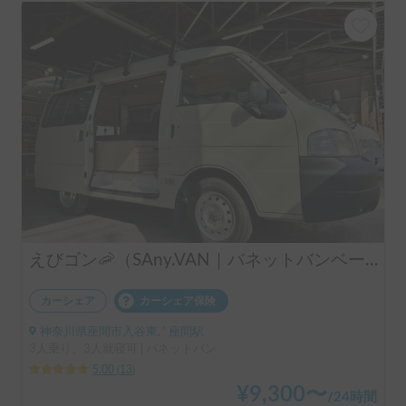
えびゴン🦐（SAny.VAN｜バネットバンベース｜フルベッドモデル）
カーシェア
カーシェア保険
神奈川県座間市入谷東, ' 座間駅
3人乗り、3人就寝可 | バネットバン
5.00
(
13
)
¥
9,300
〜
/
24時間