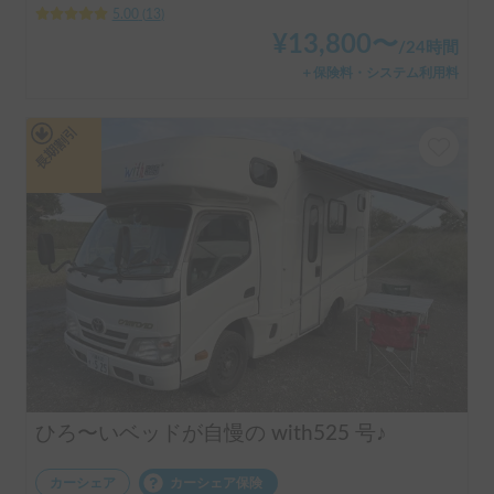
5.00
(
13
)
¥
13,800
〜
/
24時間
＋保険料・システム利用料
長期割引
ひろ〜いベッドが自慢の with525 号♪
カーシェア
カーシェア保険