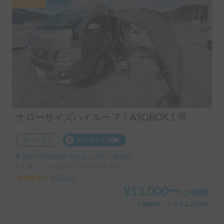
ナローサイズハイルーフ！ASOBOX１号
カーシェア
カーシェア保険
神奈川県相模原市緑区久保沢, ' 橋本駅
6人乗り、5人就寝可 | NV350キャラバン
4.93
(
15
)
¥
13,000
〜
/
24時間
＋保険料・システム利用料