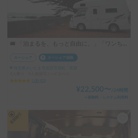
🚐 「泊まるを、もっと自由に。」「ワンちゃんも一緒に、旅に出よう。」ハイエースベースのラグジュアリーキャブコン！ 4人乗りで広々ゆったり快適空間 ・リアクーラー完備で移動中も後部座席も快適 ・揺れが少なく長距離でも快適な乗り心地 👉 初めてのキャンピングカーにもおすすめです！オプションキャンプ用品も充実してます。
カーシェア
カーシェア保険
埼玉県さいたま市北区宮原町, ' 宮原
4人乗り、4人就寝可 | ハイエース
5.00
(
33
)
¥
22,500
〜
/
24時間
＋保険料・システム利用料
長期割引