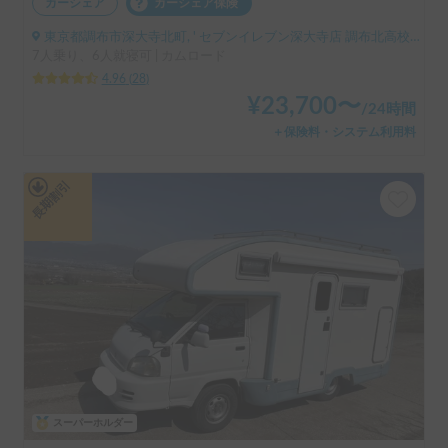
カーシェア
カーシェア保険
東京都調布市深大寺北町, ' セブンイレブン深大寺店 調布北高校前（小田急バス）
7人乗り、6人就寝可 | カムロード
4.96
(
28
)
¥
23,700
〜
/
24時間
＋保険料・システム利用料
長期割引
スーパーホルダー