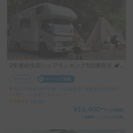
2年連続全国シェアランキング1位獲得🥇 🏕️フル装備のキャンピングカーで快適な家族旅行をお楽しみ下さい😆
カーシェア
カーシェア保険
神奈川県海老名市門沢橋, ' ⭐️自宅駐車場（普通車1台1,500円）
7人乗り、5人就寝可 | カムロード
4.96
(
85
)
¥
16,400
〜
/
24時間
＋保険料・システム利用料