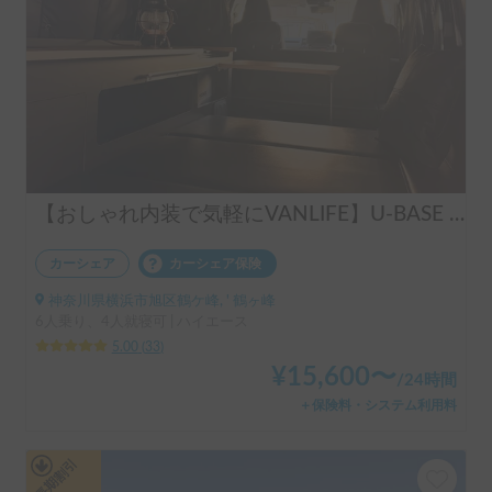
【おしゃれ内装で気軽にVANLIFE】U-BASE ONE | 運転しやすいハイエース！ポータブルエアコンで夏も冬も快適旅へ
カーシェア
カーシェア保険
神奈川県横浜市旭区鶴ケ峰, ' 鶴ヶ峰
6人乗り、4人就寝可 | ハイエース
5.00
(
33
)
¥
15,600
〜
/
24時間
＋保険料・システム利用料
長期割引