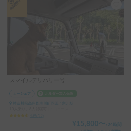
長期割引
スマイルデリバリー号
カーシェア
ホルダー加入保険
神奈川県高座郡寒川町岡田, ' 寒川駅
10人乗り、8人就寝可 | トヨエース
4.95
(
22
)
¥
15,800
〜
/
24時間