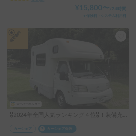
¥
15,800
〜
/
24時間
＋保険料・システム利用料
長期割引
スーパーホルダー
🎖️2024年全国人気ランキング４位🎖️！装備充実！コインパーキング駐車可！6名就寝
カーシェア
カーシェア保険