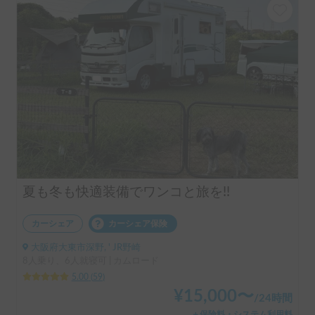
夏も冬も快適装備でワンコと旅を!!
カーシェア
カーシェア保険
大阪府大東市深野, ' JR野崎
8人乗り、6人就寝可 | カムロード
5.00
(
59
)
¥
15,000
〜
/
24時間
＋保険料・システム利用料