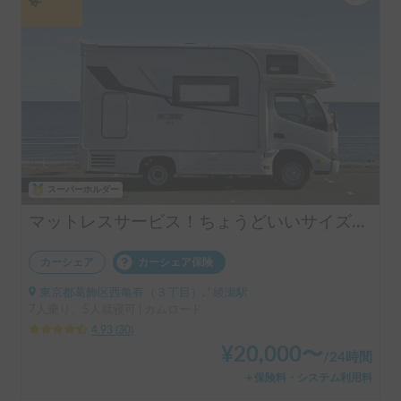
スーパーホルダー
マットレスサービス！ちょうどいいサイズ！MOBBY号！
カーシェア
カーシェア保険
東京都葛飾区西亀有（３丁目）, ' 綾瀬駅
7人乗り、5人就寝可 | カムロード
4.93
(
30
)
¥
20,000
〜
/
24時間
＋保険料・システム利用料