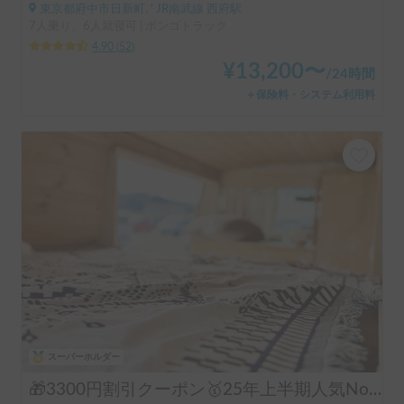
東京都府中市日新町, ' JR南武線 西府駅
7人乗り、6人就寝可 | ボンゴトラック
4.90
(
52
)
¥
13,200
〜
/
24時間
＋保険料・システム利用料
スーパーホルダー
🎁3300円割引クーポン🥇25年上半期人気No.1「動くログハウス🪵」【カップルに大人気✨】【ペット旅🐕】📌内容充実なのに格安の「オリジナル保険プラン」を準備👍