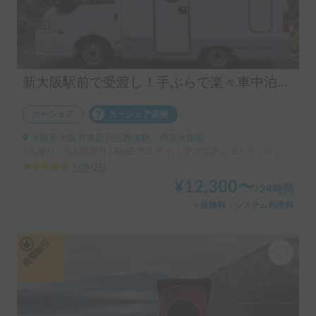
新大阪駅前で受渡し！手ぶらで楽々車中泊体験！
カーシェア
カーシェア保険
大阪府大阪市東淀川区西淡路, ' JR新大阪駅
7人乗り、5人就寝可 | AtoZ アミティ（マツダボンゴトラック）
5.00
(
25
)
¥
12,300
〜
/
24時間
＋保険料・システム利用料
長期割引