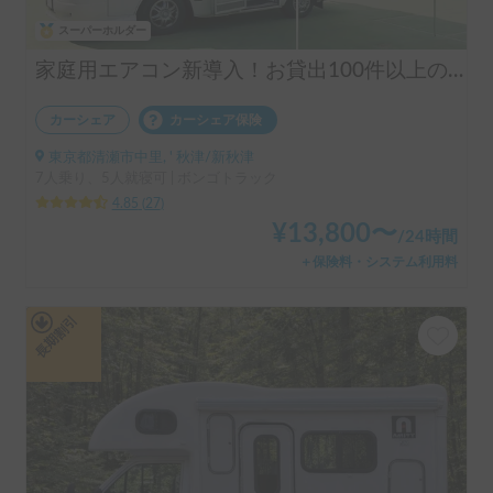
スーパーホルダー
家庭用エアコン新導入！お貸出100件以上の実績！揺れや横風に強くミニバン感覚で運転！ペット大歓迎＆充実設備♪安心安全なダブルタイヤを装備したアルファSSSで快適な旅を！
カーシェア
カーシェア保険
東京都清瀬市中里, ' 秋津/新秋津
7人乗り、5人就寝可 | ボンゴトラック
4.85
(
27
)
¥
13,800
〜
/
24時間
＋保険料・システム利用料
長期割引