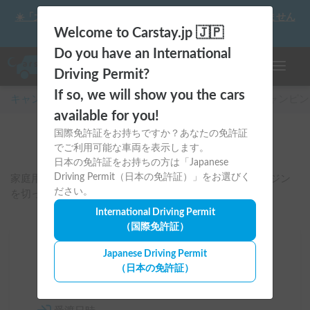
☀️「大曲の花火」をキャンピングカーで最高の思い出にしません
か？
Welcome to Carstay.jp 🇯🇵
Do you have an International
ナビゲー
Driving Permit?
If so, we will show you the cars
キャンピングカー・車中泊スポット予約はCarstay
/
キャンピン
available for you!
国際免許証をお持ちですか？あなたの免許証
夏冬も快適
でご利用可能な車両を表示します。
日本の免許証をお持ちの方は「Japanese
Driving Permit（日本の免許証）」をお選びく
家庭用エアコンとサブバッテリー付きの車両です。エンジン
ださい。
を切ったまま、快適に過ごせます。
International Driving Permit
（国際免許証）
場所
Japanese Driving Permit
（日本の免許証）
全国