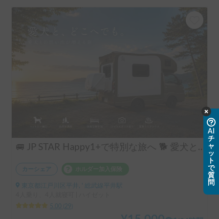
AI
チ
ャ
🚐 JP STAR Happy1+で特別な旅へ 🐕 愛犬と一緒に、夫婦旅・ソロキャン・音楽フェスを楽しもう♪
ッ
ト
で
カーシェア
ホルダー加入保険
質
問
東京都江戸川区平井, ' 総武線平井駅
4人乗り、4人就寝可 | ハイゼット
5.00
(
29
)