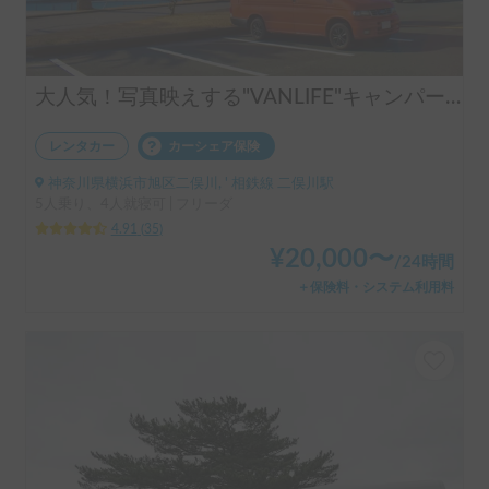
大人気！写真映えする"VANLIFE"キャンパー「モビゴン」🍊
レンタカー
カーシェア保険
神奈川県横浜市旭区二俣川, ' 相鉄線 二俣川駅
5人乗り、4人就寝可 | フリーダ
4.91
(
35
)
¥
20,000
〜
/
24時間
＋保険料・システム利用料