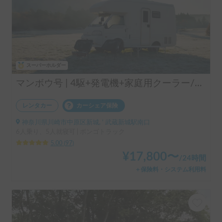
スーパーホルダー
マンボウ号 | 4駆+発電機+家庭用クーラー/レンタル事業者の為、万が一の自損事故の車両保険ついてます
レンタカー
カーシェア保険
神奈川県川崎市中原区新城, ' 武蔵新城駅南口
6人乗り、5人就寝可 | ボンゴトラック
5.00
(
97
)
¥
17,800
〜
/
24時間
＋保険料・システム利用料