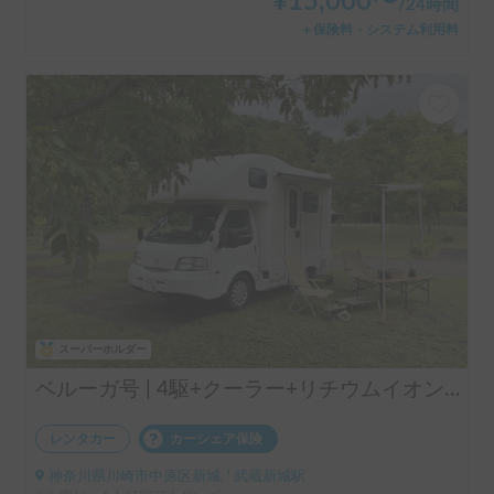
¥
15,000
〜
/
24時間
＋保険料・システム利用料
スーパーホルダー
ベルーガ号 | 4駆+クーラー+リチウムイオンバッテリー+ソーラーパネル/レンタル事業者 自損事故の車両保険ついてます
レンタカー
カーシェア保険
神奈川県川崎市中原区新城, ' 武蔵新城駅