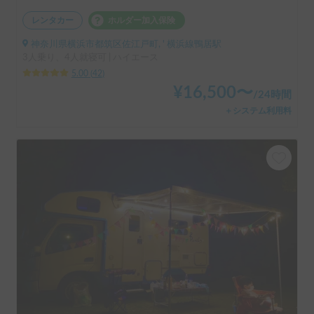
レンタカー
ホルダー加入保険
神奈川県横浜市都筑区佐江戸町, ' 横浜線鴨居駅
3人乗り、4人就寝可 | ハイエース
5.00
(
42
)
¥
16,500
〜
/
24時間
＋システム利用料