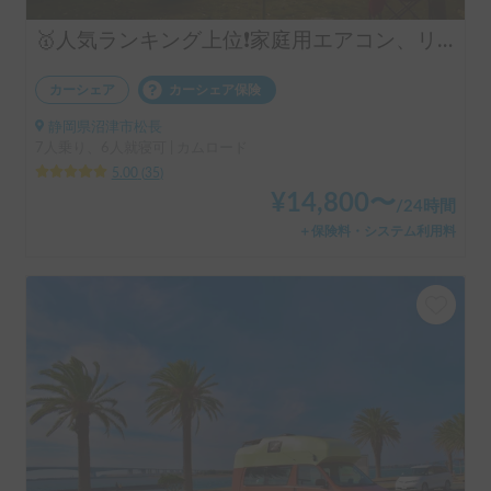
🥇人気ランキング上位❗️家庭用エアコン、リチウムバッテリー、キッチン設備有り！事前見学ok!フル装備のキャンピングカー‼️
カーシェア
カーシェア保険
静岡県沼津市松長
7人乗り、6人就寝可 | カムロード
5.00
(
35
)
¥
14,800
〜
/
24時間
＋保険料・システム利用料