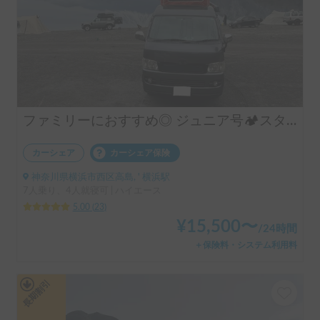
ファミリーにおすすめ◎ ジュニア号🏕️スタッドレス&FFヒーター/4WDディーゼル/乗り心地改良✨
カーシェア
カーシェア保険
神奈川県横浜市西区高島, ' 横浜駅
7人乗り、4人就寝可 | ハイエース
5.00
(
23
)
¥
15,500
〜
/
24時間
＋保険料・システム利用料
長期割引