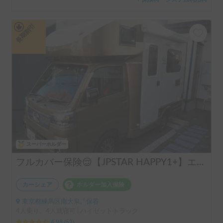
長期割引
スーパーホルダー
フルカバー保険😌【JPSTAR HAPPY1+】エアコン完備！ペット歓迎🐾配車先多数🐾《西東京キャンピングカーレンタル》
カーシェア
ホルダー加入保険
東京都練馬区南大泉, ' 保谷
4人乗り、4人就寝可 | ハイゼットトラック
4.98
(
52
)