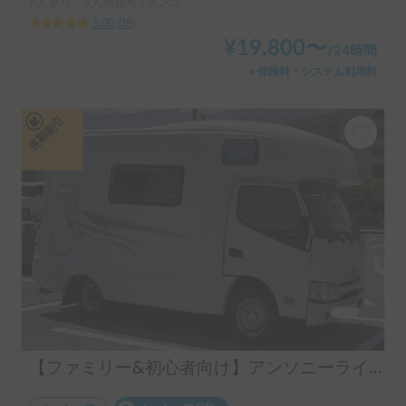
6人乗り、6人就寝可 | ボンゴ
5.00
(
28
)
¥
19,800
〜
/
24時間
＋保険料・システム利用料
長期割引
【ファミリー&初心者向け】アンソニーライト