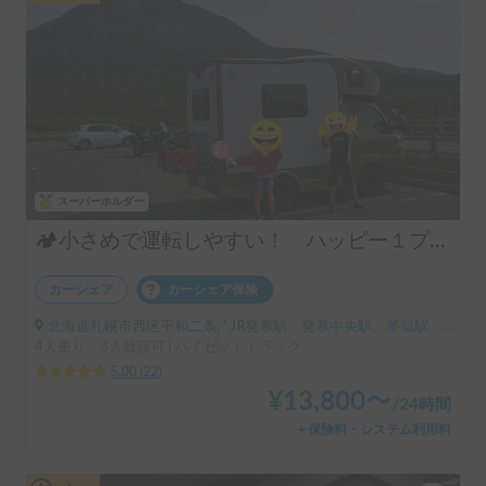
スーパーホルダー
🏕️小さめで運転しやすい！ ハッピー１プラス🚙
カーシェア
カーシェア保険
北海道札幌市西区平和二条, ' JR発寒駅、発寒中央駅、琴似駅 地下鉄宮の沢、発寒南、琴似、二十四軒など
4人乗り、3人就寝可 | ハイゼットトラック
5.00
(
22
)
¥
13,800
〜
/
24時間
＋保険料・システム利用料