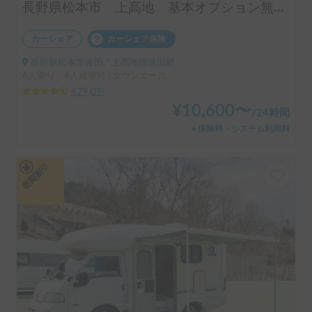
長野県松本市 上高地 基本オプション無料 24h受け渡しOK
カーシェア
カーシェア保険
長野県松本市波田, ' 上高地線波田駅
6人乗り、6人就寝可 | タウンエース
4.79
(
29
)
¥
10,600
〜
/
24時間
＋保険料・システム利用料
長期割引