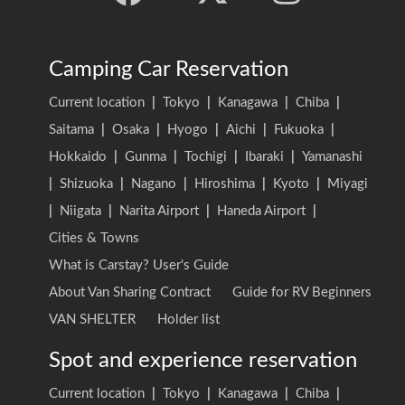
Camping Car Reservation
Current location
|
Tokyo
|
Kanagawa
|
Chiba
|
Saitama
|
Osaka
|
Hyogo
|
Aichi
|
Fukuoka
|
Hokkaido
|
Gunma
|
Tochigi
|
Ibaraki
|
Yamanashi
|
Shizuoka
|
Nagano
|
Hiroshima
|
Kyoto
|
Miyagi
|
Niigata
|
Narita Airport
|
Haneda Airport
|
Cities & Towns
What is Carstay? User's Guide
About Van Sharing Contract
Guide for RV Beginners
VAN SHELTER
Holder list
Spot and experience reservation
Current location
|
Tokyo
|
Kanagawa
|
Chiba
|