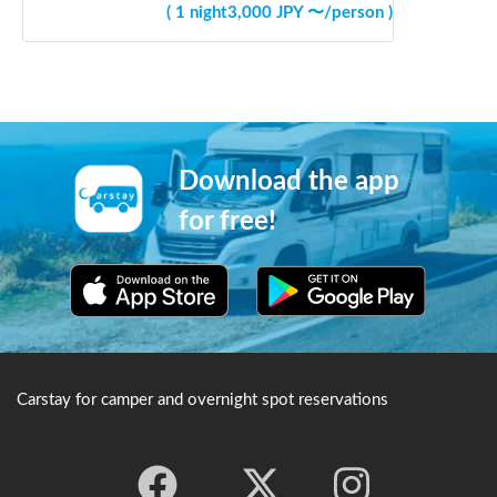
(
1 night
3,000
JPY 〜
/
person
)
Download the app
for free!
Carstay for camper and overnight spot reservations