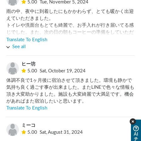
5.00
Tue, November 5, 2024
雨の中、夜中に到着したにもかかわらず、とても暖かく出迎
えていただきました。

トイレや洗面台もとても綺麗で、お手入れが行き届いてる感
じでした。また、次の日の朝もコーヒーの準備をしていただ
いていたり、近くの観光スポットも多数教えてくださり、と
Translate To English
ても親切でした。次は晴れの日に行きたいです！すぐは厳し
See all
いですが、また絶対行きます！
ヒー坊
5.00
Sat, October 19, 2024
体調不良で1ヶ月後に宿泊させて頂きました。環境も静かで
気持ち良く過ごす事が出来ました。またLINEで色々な情報も
頂き大変助かりました。施設も大変綺麗で大満足です。機会
があればまた宿泊したいと思います。
Translate To English
ミーコ
5.00
Sat, August 31, 2024
AI
チ