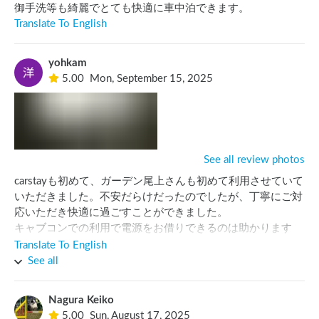
御手洗等も綺麗でとても快適に車中泊できます。
Translate To English
yohkam
5.00
Mon, September 15, 2025
See all review photos
carstayも初めて、ガーデン尾上さんも初めて利用させていて
いただきました。不安だらけだったのでしたが、丁寧にご対
応いただき快適に過ごすことができました。

キャブコンでの利用で電源をお借りできるのは助かります
ね。トイレ、洗面所も大変きれいなところを使わせていただ
Translate To English
きました。また、近所の温泉などの情報を教えていただきあ
See all
りがとうございました。

おすすめです！

Nagura Keiko
5.00
Sun, August 17, 2025