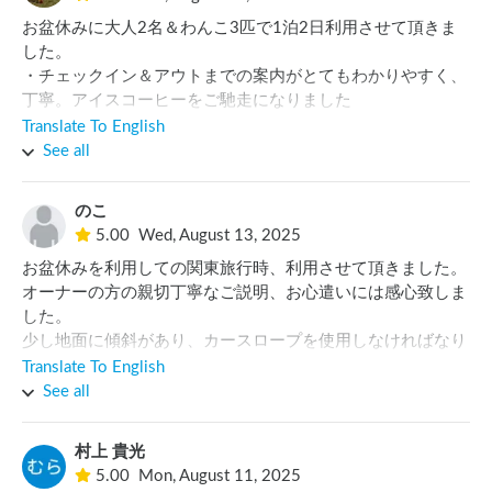
別荘地の中にありますので、初めて行かれる方はナビがあっ
お盆休みに大人2名＆わんこ3匹で1泊2日利用させて頂きま
たほうが良いと思います。
した。

・チェックイン＆アウトまでの案内がとてもわかりやすく、
丁寧。アイスコーヒーをご馳走になりました

・洗面所＆トイレがとてもきれい(1か所のみ)

Translate To English
・利用施設前に岩がありますが、原っぱになっていてわんこ
See all
たちを遊ばせられる

(周りは道路で柵などないがロングリードをつければ十分)

のこ
・直火でなければ火を利用することが可能なので炭を使って
5.00
Wed, August 13, 2025
BBQができる

お盆休みを利用しての関東旅行時、利用させて頂きました。

・夜＆朝は道路を通る車はほとんどないので静か(日中はす
オーナーの方の親切丁寧なご説明、お心遣いには感心致しま
ぐ前の道路を車がそこそこ通りますので注意)

した。

・今回は我が家だけの貸切でしたが、もう一組いる場合は少
少し地面に傾斜があり、カースロープを使用しなければなり
し狭いかもしれません

ませんでしたが、御手洗等とても綺麗で、気持ち良く利用さ
また機会があれば利用させて頂きたいです。
Translate To English
せて頂きました。

See all
また是非お伺いしたいと思います。
村上 貴光
5.00
Mon, August 11, 2025