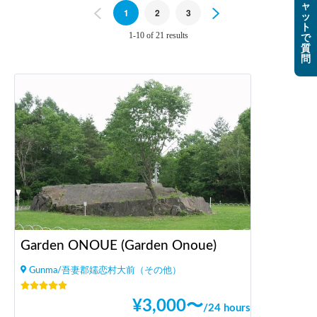
ャ
Previous
1
2
3
Next
ッ
ト
1-10 of 21 results
で
質
問
Garden ONOUE (Garden Onoue)
Gunma/吾妻郡嬬恋村大前（その他）
¥
3,000
〜
/
24 hours