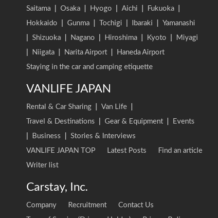
Saitama
|
Osaka
|
Hyogo
|
Aichi
|
Fukuoka
|
Hokkaido
|
Gunma
|
Tochigi
|
Ibaraki
|
Yamanashi
|
Shizuoka
|
Nagano
|
Hiroshima
|
Kyoto
|
Miyagi
|
Niigata
|
Narita Airport
|
Haneda Airport
Staying in the car and camping etiquette
VANLIFE JAPAN
Rental & Car Sharing
|
Van Life
|
Travel & Destinations
|
Gear & Equipment
|
Events
|
Business
|
Stories & Interviews
VANLIFE JAPAN TOP
Latest Posts
Find an article
Writer list
Carstay, Inc.
Company
Recruitment
Contact Us