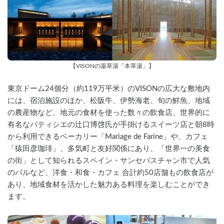
【VISONの薬草湯「本草湯」】
東京ドーム24個分（約119万平米）のVISONの広大な敷地内
には、宿泊施設のほか、松阪牛、伊勢海老、旬の鮮魚、地域
の農産物など、地元の食材を使った数々の飲食店、世界的に
有名なパティシエの辻口博啓氏が手掛けるスイーツ店と朝8時
から利用できるベーカリー「Mariage de Farine」や、カフェ
「猿田彦珈琲」、多気町と友好関係にあり、「世界一の美食
の街」として知られるスペイン・サンセバスチャン市で人気
のバルなど、洋食・和食・カフェ 合計約50店舗もの飲食店が
あり、地域食材を活かした魅力ある料理を楽しむことができ
ます。