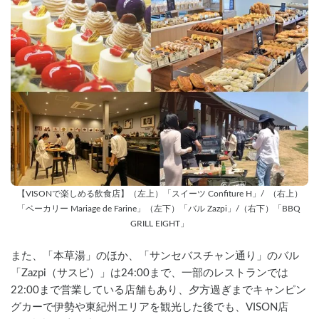
【VISONで楽しめる飲食店】（左上）「スイーツ Confiture H」/  （右上）
「ベーカリー Mariage de Farine」（左下）「バル Zazpi」/（右下）「BBQ 
GRILL EIGHT」
また、「本草湯」のほか、「サンセバスチャン通り」のバル
「Zazpi（サスピ）」は24:00まで、一部のレストランでは
22:00まで営業している店舗もあり、夕方過ぎまでキャンピン
グカーで伊勢や東紀州エリアを観光した後でも、VISON店