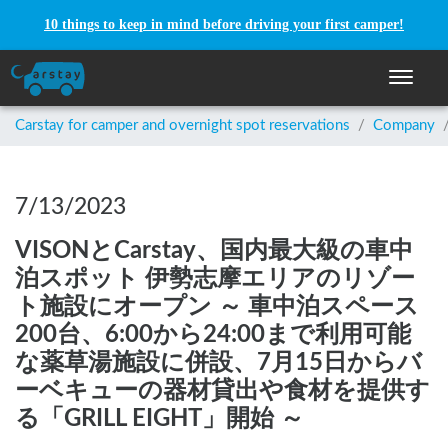
10 things to keep in mind before driving your first camper!
Toggle n
Carstay for camper and overnight spot reservations
/
Company
7/13/2023
VISONとCarstay、国内最大級の車中
泊スポット 伊勢志摩エリアのリゾー
ト施設にオープン ～ 車中泊スペース
200台、6:00から24:00まで利用可能
な薬草湯施設に併設、7月15日からバ
ーベキューの器材貸出や食材を提供す
る「GRILL EIGHT」開始 ～