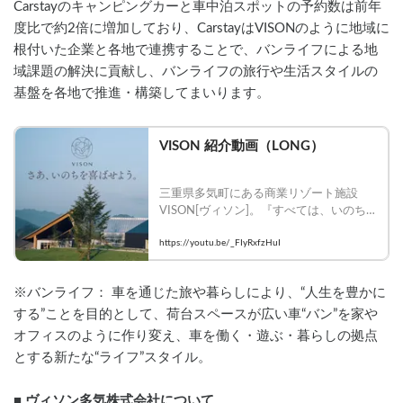
Carstayのキャンピングカーと車中泊スポットの予約数は前年
度比で約2倍に増加しており、CarstayはVISONのように地域に
根付いた企業と各地で連携することで、バンライフによる地
域課題の解決に貢献し、バンライフの旅行や生活スタイルの
基盤を各地で推進・構築してまいります。
VISON 紹介動画（LONG）
三重県多気町にある商業リゾート施設
VISON[ヴィソン]。『すべては、いのち
を喜ばせるために』豊かな自然、こだわ
りの食やアートに触れる、ここでしか体
https://youtu.be/_FIyRxfzHuI
験できない特別な滞在をお楽しみくださ
い。
※バンライフ： 車を通じた旅や暮らしにより、“人生を豊かに
する”ことを目的として、荷台スペースが広い車“バン”を家や
オフィスのように作り変え、車を働く・遊ぶ・暮らしの拠点
とする新たな“ライフ”スタイル。
■ ヴィソン多気株式会社について