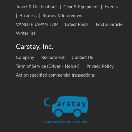
Travel & Destinations
|
Gear & Equipment
|
Events
|
Business
|
Stories & Interviews
VANLIFE JAPAN TOP
Latest Posts
Find an article
Writer list
Carstay, Inc.
Company
Recruitment
Contact Us
Term of Service (Driver・Holder)
Privacy Policy
Act on specified commercial transactions