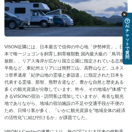
AI
チ
ャ
ッ
ト
VISON近隣には、日本最古で信仰の中心地「伊勢神宮」、日
で
質
本で唯一ジュゴンを飼育し飼育種類数 国内最大級の「鳥羽水
問
族館」、リアス海岸が広がり国立公園に指定されている志摩
半島など、東紀州エリアには熊野三山、高野山など、ユネス
コ世界遺産「紀伊山地の霊場と参詣道」に指定された日本を
代表する霊場、那智、熊野古道など、豊かな自然と歴史ある
多くの観光資源が分散しています。昨今、その地域が“体感”で
きるVISONの宿泊・訪問客は増加していますが、有名な観光
地でありながら、地域の宿泊施設の不足や交通手段が不便の
ため、日帰り客が多く、「いかに観光資源を“地域全体の経済
の活性化”に結び付けるか」が課題でした。
VISONとCarstayの連携により、旅の“足”となる従来の移動手