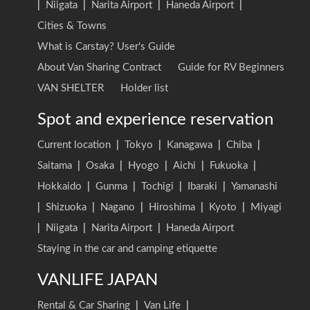
|
Niigata
|
Narita Airport
|
Haneda Airport
|
Cities & Towns
What is Carstay? User's Guide
About Van Sharing Contract
Guide for RV Beginners
VAN SHELTER
Holder list
Spot and experience reservation
Current location
|
Tokyo
|
Kanagawa
|
Chiba
|
Saitama
|
Osaka
|
Hyogo
|
Aichi
|
Fukuoka
|
Hokkaido
|
Gunma
|
Tochigi
|
Ibaraki
|
Yamanashi
|
Shizuoka
|
Nagano
|
Hiroshima
|
Kyoto
|
Miyagi
|
Niigata
|
Narita Airport
|
Haneda Airport
Staying in the car and camping etiquette
VANLIFE JAPAN
Rental & Car Sharing
|
Van Life
|