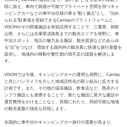
段に加え、車内で就寝が可能でプライベート空間を持つキャ
ンピングカーなどの車中泊仕様の車を“動く拠点”とし、“泊め
られる”駐車場を登録できるCarstayのプラットフォームと、
VISONやその関連施設を有効活用することで、三重県、和歌
山県、さらには兵庫県淡路島までの観光エリアを視野に、車
中泊スポット、地元の魅力ある施設、観光資源などのあらゆ
る“点”をつなげ、増加する国内外の観光客に快適な旅行基盤を
提供し、地域内の移動や繁忙期の宿不足の課題を解決しま
す。
VISONでは今後、キャンピングカーの運用も視野に、Carstay
と共にバンライフを介した地域活性化の取り組みに拡大する
計画です。また、その他の温浴施設、飲食店など、既存のイ
ンフラ施設とも連携することで、新たな施設に莫大な建設や
運営費用をかけることなく、長期にわたり、持続可能な地域
の観光基盤の強化も目指します。
全国的に車中泊やキャンピングカー旅行の需要が高まり、