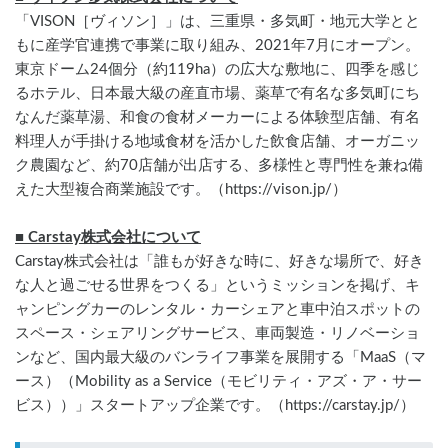
「VISON［ヴィソン］」は、三重県・多気町・地元大学とと
もに産学官連携で事業に取り組み、2021年7月にオープン。
東京ドーム24個分（約119ha）の広大な敷地に、四季を感じ
るホテル、日本最大級の産直市場、薬草で有名な多気町にち
なんだ薬草湯、和食の食材メーカーによる体験型店舗、有名
料理人が手掛ける地域食材を活かした飲食店舗、オーガニッ
ク農園など、約70店舗が出店する、多様性と専門性を兼ね備
えた大型複合商業施設です。（https://vison.jp/）
■ Carstay株式会社について
Carstay株式会社は「誰もが好きな時に、好きな場所で、好き
な人と過ごせる世界をつくる」というミッションを掲げ、キ
ャンピングカーのレンタル・カーシェアと車中泊スポットの
スペース・シェアリングサービス、車両製造・リノベーショ
ンなど、国内最大級のバンライフ事業を展開する「MaaS（マ
ース）（Mobility as a Service（モビリティ・アズ・ア・サー
ビス））」スタートアップ企業です。（https://carstay.jp/）