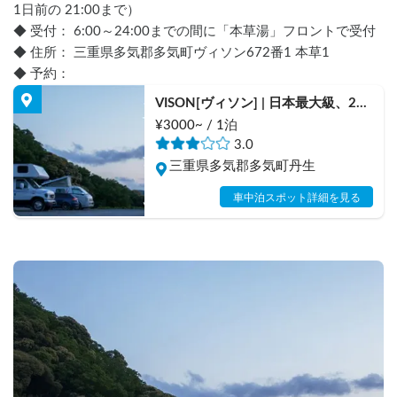
1日前の 21:00まで）
◆ 受付： 6:00～24:00までの間に「本草湯」フロントで受付
◆ 住所： 三重県多気郡多気町ヴィソン672番1 本草1
◆ 予約：
VISON[ヴィソン] | 日本最大級、200
台の車中泊スポット/高速降りて3
¥3000~ / 1泊
分/薬草湯/産直市場/スウィーツ/有
3.0
名店多数/ペット大歓迎/伊勢神宮20
三重県多気郡多気町丹生
分/大阪より約2h/名古屋より約1.5h
車中泊スポット詳細を見る