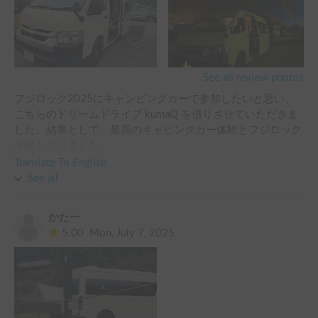
気になりましたが、今回は、内輪差だけ気をつければ、取り
ご縁に感謝です。きめ細かいご対応、ありがとうございまし
回しも良く、高速も良かったです。

た😊
USBのデータも豊富で、子供も大喜びでした。

冷蔵庫もあり、お土産も買って帰ることができ、非常に快適
な旅行となりました。

See all review photos
フジロック2025にキャンピングカーで参加したいと思い、
何より、ホルダーの方が親切、丁寧で、事前の説明や、受け
こちらのドリームドライブ kumaQ を借りさせていただきま
渡しの対応もスムーズで、安心して旅行にいけました。

した。結果として、最高のキャピングカー体験とフジロック
体験となりました。

また是非お借りしたいです。

ご存じの通りフジロックは3日間に渡って苗場山中での長時
Translate To English
このたびはありがとうございます。

間開催される日本最大の音楽フェスです。山の変化しやすい
See all
またよろしくお願いいたします。
気候や広大な場内を徒歩で移動するため体力勝負です。ゲー
トに近い駐車場とキャピングカーの組み合わせは、疲れた時
かたー
にいつでも快適な空間に戻ることができるありがたさを最大
5.00
Mon, July 7, 2025
限に享受できます。キャンピングカーからグリーンステージ
まで徒歩10分で行ける信じられない近さで、好きなアーティ
ストも体力十分で参加することができる最高の3日間になり
ました。

お借りしたキャンピングカーはハイエースベースで非常に運
転がしやすく、室内は大変綺麗でベッドも広くゆったりと一