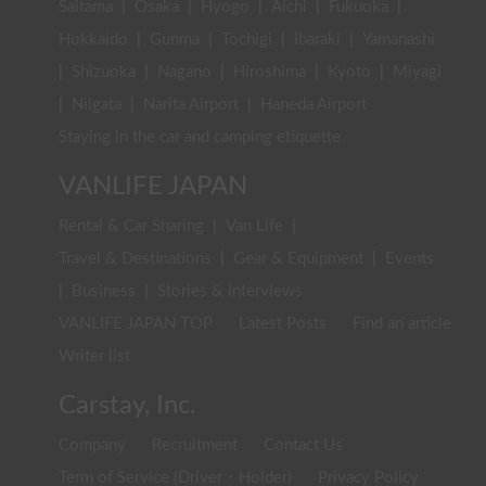
Saitama
|
Osaka
|
Hyogo
|
Aichi
|
Fukuoka
|
Hokkaido
|
Gunma
|
Tochigi
|
Ibaraki
|
Yamanashi
|
Shizuoka
|
Nagano
|
Hiroshima
|
Kyoto
|
Miyagi
|
Niigata
|
Narita Airport
|
Haneda Airport
Staying in the car and camping etiquette
VANLIFE JAPAN
Rental & Car Sharing
|
Van Life
|
Travel & Destinations
|
Gear & Equipment
|
Events
|
Business
|
Stories & Interviews
VANLIFE JAPAN TOP
Latest Posts
Find an article
Writer list
Carstay, Inc.
Company
Recruitment
Contact Us
Term of Service (Driver・Holder)
Privacy Policy