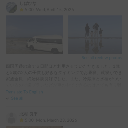
しばひな
1歳の子供がいたので、車内にNetflixやYouTubeなどが見れる
5.00
Wed, April 15, 2026
設備はかなり助けられました。

また、大きい車両のためデジタルインナーミラーやバックカ
メラなどの装備もあり、駐車場や旅路での走行も快適に行え
ました。

この度は、ありがとうございました。
See all review photos
四国周遊の旅で６日間ほど利用させていただきました。1歳
と5歳の2人の子供も好きなタイミングでお昼寝、就寝ができ
家族全員、終始体調良好でした。また、冷蔵庫と水栓がつい
ているので歯ブラシなどが車の中でできるのはとても有り難
かったです。

Translate To English
カーナビはついていないですが、Apple CarPlayできたので
See all
iPhoneで接続すれば全く問題なしでした。

早めの段階からアポイントをとらせていただき、何度もやり
北村 良平
とりさせていただきましたが、返信も早く快く対応してくだ
5.00
Mon, March 23, 2026
さいました。最終的には延長対応もしていただき、感謝いっ