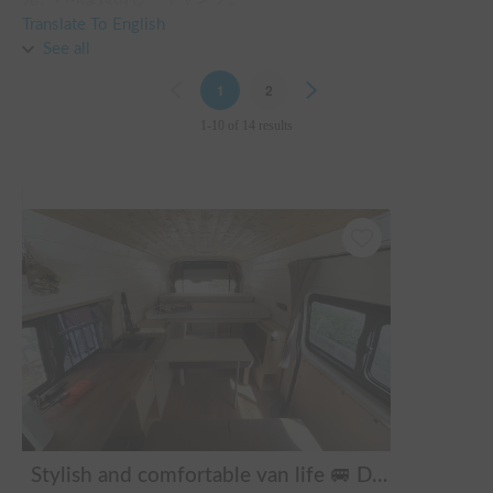
点々と場所を移動しながら楽しむことが出来ました。

Translate To English
夜はテント泊と異なり快眠そのもの！

See all
設営や撤収も手間がかからず、ゆっくりと時間を過ごせまし
Previous
1
2
Next
た。

また利用させてください！
1-10 of 14 results
Stylish and comfortable van life 🚐 Dream Drive kumaQ / Ski and snowboard trips / Equipped with studded tires / Pets welcome / Recommended for families / 4WD / Comfortable overnight stays in the van with a queen-size household mattress / Brand new Hiace / Features the popular SUZUNE portable cooler