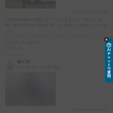
日を過ごすことができました。また貸出時も丁寧に設備を紹
介いただいて安心して使うことが出来、返却の際も急な時間
See all review photos
変更にも柔軟に対応いただきました。

7月初めの週末に利用させていただきました。予約から利
是非来年のフジロックもキャンピングカーで過ごしたいと思
用、返却に至るまで終始丁寧、また親切にご対応いただきま
います。
した。

車も写真通りで清潔感あり、気持ちよく利用させていただき
ました。

Translate To English
またの機会があればまたお願いしたいと思います。
See all
AI
チ
ャ
ッ
藤中 崇
ト
5.00
Tue, May 6, 2025
で
質
問
See all review photos