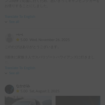
ンコ同伴で応援に行くため、思いきってキャンピングカーを
お借りすることにしました。

おすすめに出てきたこちらの車はおしゃれで快適そうで、す
Translate To English
ぐにリクエストを申し込みました。

See all
ホルダーさんはとてもお優しく、事前の確認や変更にも細か
く対応してくださり、貸出当日の車の説明もたいへん親切か
ぺぺ
つ丁寧で分かりやすかったです！

5.00
Wed, November 26, 2025
このたびはありがとうございます。

最初、下道の運転とバック、駐車の際は緊張しましたが、
徐々に慣れてきました。高速道路はたいへん快適でした。

3連休に家族３人でスパリゾートハワイアンズに行きまし
パーティー当日は姉妹たちが車中で控室代わりに支度した
た。

り、待ち時間にドレスから普段着に着替えて横になって休憩
キャンピングカーのため、あまり予定も組まず、のんびり楽
できたりと、キャンピングカーの良さを存分に味わえまし
Translate To English
しめました。

た。

See all
お車は、ベットも広々、ffヒーター で車内も暖かく、お水も
帰りも途中のSAでのびのび仮眠が取れ、おかげさまで安全に
使えて最高でした。

帰路に着くことができました。

なかがみ
子供はここに住みたいと言っていて、とても楽しかったよう
5.00
Sat, August 2, 2025
です（笑）

私も家族もすっかりこちらの車のファンになりました。また
以前、キャブコンを借りたことがあるのですが、高さ、バン
機会があればぜひ利用させていただきたいです。

ク部分の張り出し、高速でトラック脇通過時の巻き込み風が