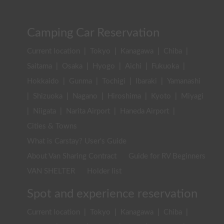
Camping Car Reservation
Current location
|
Tokyo
|
Kanagawa
|
Chiba
|
Saitama
|
Osaka
|
Hyogo
|
Aichi
|
Fukuoka
|
Hokkaido
|
Gunma
|
Tochigi
|
Ibaraki
|
Yamanashi
|
Shizuoka
|
Nagano
|
Hiroshima
|
Kyoto
|
Miyagi
|
Niigata
|
Narita Airport
|
Haneda Airport
|
Cities & Towns
What is Carstay? User's Guide
About Van Sharing Contract
Guide for RV Beginners
VAN SHELTER
Holder list
Spot and experience reservation
Current location
|
Tokyo
|
Kanagawa
|
Chiba
|