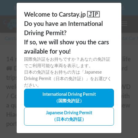
10 things to keep in mind before driving your first camper!
Welcome to Carstay.jp 🇯🇵
Do you have an International
Toggle n
Driving Permit?
Carstay for camper and overnight spot reservations
/
Rental Car
If so, we will show you the cars
available for you!
14 reviews of Stylish and comfortable van life
国際免許証をお持ちですか？あなたの免許証
でご利用可能な車両を表示します。
🚐 Dream Drive kumaQ / Ski and snowboard
日本の免許証をお持ちの方は「Japanese
trips / Equipped with studded tires / Pets
Driving Permit（日本の免許証）」をお選びく
ださい。
welcome / Recommended for families / 4WD
International Driving Permit
/ Comfortable overnight stays in the van with
（国際免許証）
a queen-size household mattress / Brand new
Japanese Driving Permit
Hiace / Features the popular SUZUNE
（日本の免許証）
portable cooler