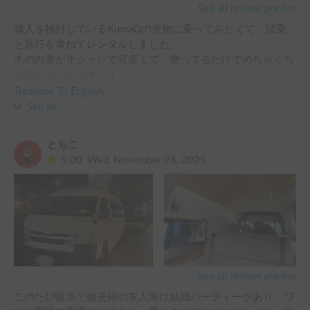
See all review photos
購入を検討しているKumaQの実物に乗ってみたくて、試乗
と旅行を兼ねてレンタルしました。

木の内装がオシャレで可愛くて、乗ってるだけでめちゃくち
ゃ楽しかったです！！

Translate To English
中が広々で、三人家族だとかなりゆったり寝ることができ、
See all
車中泊もかなり快適でした！

FFヒーターがかなり温かく、オプションで電気毛布も付けた
とちこ
ので、真冬でも快適に眠れました。

5.00
Wed, November 26, 2025
FireTVが見られたおかげで、子どもも楽しく移動できたのも
良かったです。

オーナーさんがとても親切＆気さくで、キャンピングカーの
ことを色々教えてくださったのも、とてもありがたかったで
す。

家族で楽しい思い出もでき、お借りして本当に良かったで
す。ありがとうございました！！
See all review photos
このたび岐阜で娘夫婦の友人向け結婚パーティーがあり、ワ