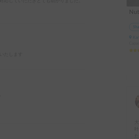
対応していただきとても助かりました。
Sha
Kanag
Capac
いたします


大