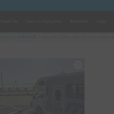
 Camper Van
Find a Car Staying Place
Read articles
Login
amping Cars in 神奈川県
/
Nuts RV's Mash, a light cab-over camper 