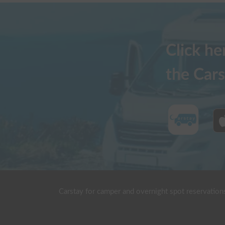
Click h
the Cars
Carstay for camper and overnight spot reservation