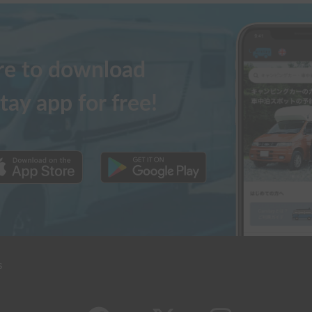
ere to download
tay app for free!
s