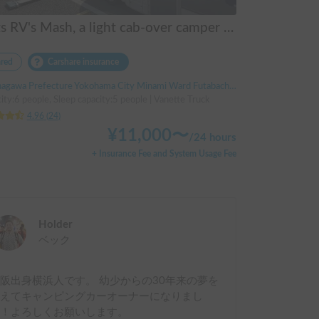
Nuts RV's Mash, a light cab-over camper recommended for beginners
red
Carshare insurance
awa Prefecture Yokohama City Minami Ward Futabacho, ' Yokohama Municipal Subway Yoshinocho Station
ity:6 people, Sleep capacity:5 people | Vanette Truck
4.96
(
24
)
¥
11,000
〜
/
24 hours
+ Insurance Fee and System Usage Fee
Holder
ベック
阪出身横浜人です。 幼少からの30年来の夢を
叶えてキャンピングカーオーナーになりまし
た！よろしくお願いします。