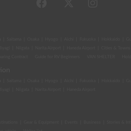
a
|
Saitama
|
Osaka
|
Hyogo
|
Aichi
|
Fukuoka
|
Hokkaido
|
G
iyagi
|
Niigata
|
Narita Airport
|
Haneda Airport
|
Cities & Towns
aring Contract
Guide for RV Beginners
VAN SHELTER
Hold
tion
a
|
Saitama
|
Osaka
|
Hyogo
|
Aichi
|
Fukuoka
|
Hokkaido
|
G
iyagi
|
Niigata
|
Narita Airport
|
Haneda Airport
stinations
|
Gear & Equipment
|
Events
|
Business
|
Stories & In