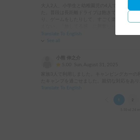
大人2人、小学生と幼稚園児の4人で借りまし
た。普段は長距離ドライブは飽きてしまう子供たち
り、ゲームをしたりして、すごく楽しそうでし
えない、「旅してる感」に興奮しっぱなしでし
ら感謝しています。

Translate To English
初めてのキャンピングカー旅でしたが、とても
See all
だけて、不安なく過ごすことができました。

子供たちもとても楽しかったようで「またキャ
小熊 伸之介
い！」と話しています。また涼しい季節になっ
5.00
Sun, August 31, 2025
家族3人で利用しました。キャンピングカーの
たキャンプを過ごせました。親切な対応をあり
Translate To English
Previous
1
2
1-10 of 24 re