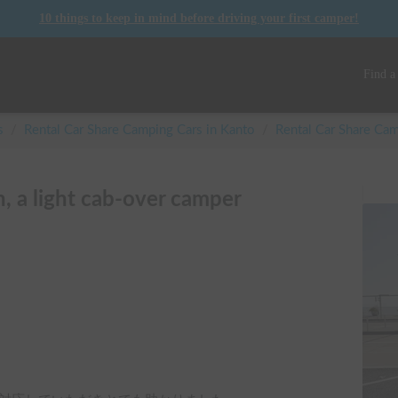
10 things to keep in mind before driving your first camper!
Find a
s
/
Rental Car Share Camping Cars in
Kanto
/
Rental Car Share C
, a light cab-over camper