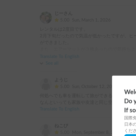
じーさん
5.00
Sun, March 1, 2026
レンタルは2度目です。

2月下旬だったので気温が低かったですが、ヒ
ができました。

また、エアーマットが３枚あったので気持ちよ
Translate To English
前回同様とても楽しい旅となりました。

See all
またお借りしたいです。
ようじ
5.00
Sun, October 12, 2025
Welc
何処へでも車を運転して旅ができる感じがとて
Do y
なんといっても家族や友達と同じ空間の中で過
Translate To English
If s
国際
日本の
ねこび
くだ
5.00
Mon, September 8, 2025