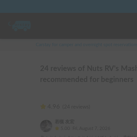
Carstay for camper and overnight spot reservation
24 reviews of Nuts RV's Mash
recommended for beginners
4.96
(24 reviews)
若槻 友宏
5.00
Fri, August 7, 2026