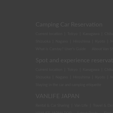
Camping Car Reservation
Current location
|
Tokyo
|
Kanagawa
|
Chib
Shizuoka
|
Nagano
|
Hiroshima
|
Kyoto
|
M
What is Carstay? User's Guide
About Van Sh
Spot and experience reserva
Current location
|
Tokyo
|
Kanagawa
|
Chib
Shizuoka
|
Nagano
|
Hiroshima
|
Kyoto
|
M
Staying in the car and camping etiquette
VANLIFE JAPAN
Rental & Car Sharing
|
Van Life
|
Travel & De