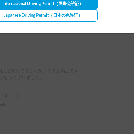
International Driving Permit
（国際免許証）
たが、広々快適に過ごすことができまし
ですが、後部座席でNetflixを見た
Japanese Driving Permit
（日本の免許証）
た。大人もキャンピングカーでした味わ
た。一生の思い出に残る旅ができ、心か
親切なホルダー様で、色々と教えていた
ンピングカーに乗りたい！！旅した
たら、ぜひリピートしたいです。
利用は初めてでしたが、とても満足でき
がとうございました。
3
Next
sults