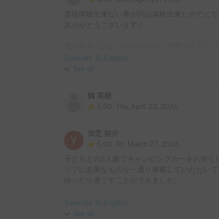
普段体験出来ない事が沢山体験出来たのでとて
ありがとうございます！

借りたキャンピングカーが少し年季が入ってい
に治しておいて欲しかったです。
Translate To English
See all
鶴 英樹
5.00
Thu, April 23, 2026
加芝 祐介
5.00
Fri, March 27, 2026
子どもとの2人旅でキャンピングカーをお借り
ンプに必要なものを一通り車載していただいて
ゆったり過ごすことができました。

キャンピングカーでの車中泊や旅行のイメージ
Translate To English
See all