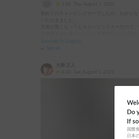
5.00
Thu, August 7, 2025
初めてのキャンピングカーでしたが、わからな
いただきました。

天気が悪くなってもキャンピングカーなので、
子供達もまた乗りたい！と大喜びでとても良か
また機会がありましたら、

Translate To English
よろしくお願いします。
See all
大柳 正人
4.00
Tue, August 5, 2025
Welc
Do y
If s
国際
日本の