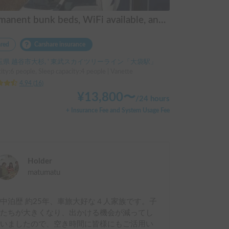
Permanent bunk beds, WiFi available, and easy for women to drive! Mash
red
Carshare insurance
玉県 越谷市大杉, ' 東武スカイツリーライン「大袋駅」
ity:6 people, Sleep capacity:4 people | Vanette
4.94
(
16
)
¥
13,800
〜
/
24 hours
+ Insurance Fee and System Usage Fee
Holder
matumatu
中泊歴 約25年、車旅大好な４人家族です。子
供たちが大きくなり、出かける機会が減ってし
まいましたので、空き時間に皆様にもご活用い