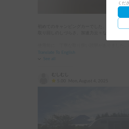
くだ
初めてのキャンピングカーでした。いろいろ下
取り回しのしづらさ、加速力云々などなど、い
使用前に、丁寧な取り扱い説明がありました。
いただけました。内装にはクーラーがありまし
Translate To English
で、4時間くらい使うとバッテリーが切れるかも
See all
ば、、、でも車内の換気扇を開き、窓をオープ
と風も通り、夏真っ只中でしたがとても過ごし
むしむし
たので暑くなり、エアコンを効かせました。朝
5.00
Mon, August 4, 2025
結果全然余裕でした。ならもっと早くつけとけ
に冷えました！また、Wi-Fiが完備されてい
した。ただ176センチメートルの自分には、多
コンロ、T-falなどなどが置いてあり、ご自由
運転ですが、バックミラーがとても見づらく危
ックミラーでしたが、光量があっていなくほぼ
ーの方にも伝えました。また、オートロックの