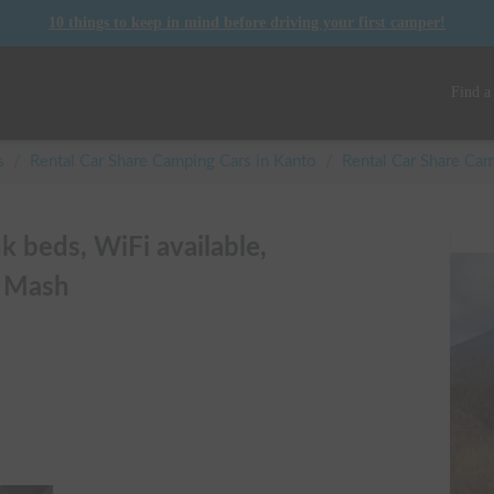
10 things to keep in mind before driving your first camper!
Find a
s
/
Rental Car Share Camping Cars in
Kanto
/
Rental Car Share C
 beds, WiFi available,
! Mash