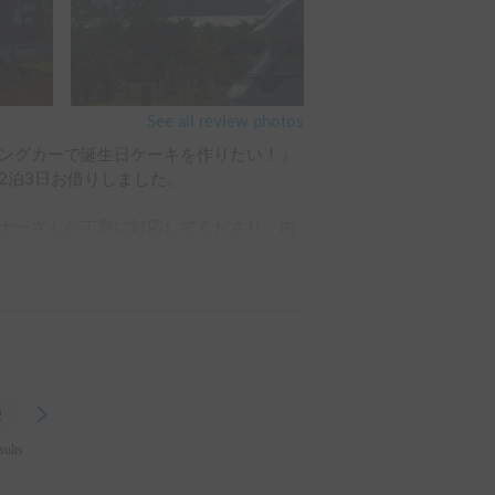
ロックがかかり、運転席・助手席・後部
にあったら終了？と思い注意しました。
きたりできなかったり💦なので基本的に
めをしました。また、キーが刺さってな
ャカチャカチャカチャと定期的に音がし
See all review photos
分からなかったので放置しましたが、か
ングカーで誕生日ケーキを作りたい！」
転中も鳴ってたかもです。

泊3日お借りしました。

カー。安全運転を心がけないと、とんで
ナーさんが丁寧に対応してくださり、内
世話になりました！ありがとうございま
。車内には利用者向けに分かりやすい説
ャンピング朝霧宝山）を目指しました。

でを心がけるなど、キャンピングカーなら
カンドバッテリーで動くエアコンも搭載
、うちのおうちにしたい！」と大はしゃ
2
Next
ができました。

sults
にも停めやすく、高速道路のサービスエ