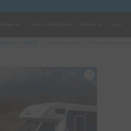
 Camper Van
Find a Car Staying Place
Read articles
Login
amping Cars in 埼玉県
/
Permanent bunk beds, WiFi available, and ea