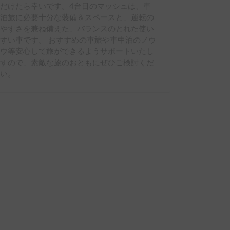
だけたら幸いです。4台目のマッシュは、車
中泊旅に必要十分な装備＆スペースと、運転の
しやすさを兼ね備えた、バランスのとれた使い
すい車です。 おすすめの車旅や車中泊のノウ
ハウ等安心して旅ができるようサポートいたし
ますので、素敵な旅のおともにぜひご検討くだ
さい。