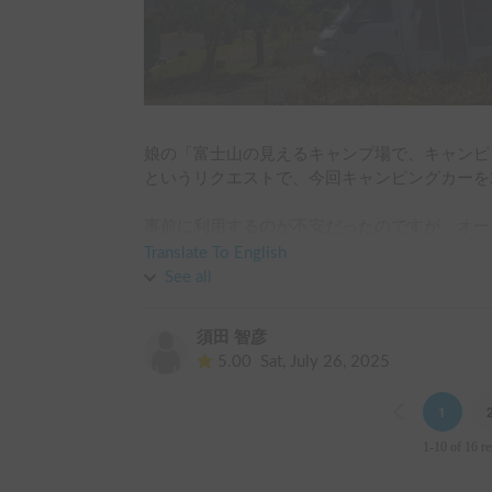
しました。外からドアを締めると勝手にオート
入り口のドアがガチャっと…いやこれ、鍵が中
と思うと、こんどはスマートキーでロックがで
は鍵を肌身はなさず持ち、キーでドアの開け閉
いと、何か運転席のハンドルのあたりからカチ
ました、、、何かが作動していたのかな…よく
娘の「富士山の見えるキャンプ場で、キャンピ
なりの頻度で鳴っていたので怖かったです。運
というリクエストで、今回キャンピングカーを2
いろいろありましたが、初めてのキャンピング
事前に利用するのが不安だったのですが、オー
もないことになるなぁと勉強になりました。お
覧や詳しい説明で不安はすぐに解消されました
Translate To English
した。
明書も完備されていて、とても助かりました。

See all
当日は、ワクワクしながら富士山（アーバンキ
須田 智彦
運転は、風圧で揺れないように時速80kmま
5.00
Sat, July 26, 2025
ではの注意点も良い思い出です。車内には、セ
されていて、妻も娘も「このキャンピングカー
Previous
1
ぎ。快適な車内で、最高の誕生日を迎えること
1-10 of 16 re
コンパクトな設計なので、普通の駐車スペース