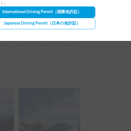
さい。
International Driving Permit
（国際免許証）
See all review photos
Japanese Driving Permit
（日本の免許証）
調べはしていましたが、車体の大きさと
ろいろ勉強になりました。

内装から外装まで、手取り足とり教えて
たが、サブバッテリーはないとのこと
…と💦これは使いどころを考えね
ン（網戸がきちんとありました）にする
やすかったです。夜はさすがに窓を閉め
までもたないかなぁと思ったのですが、
ば…と思いました。あ、車内はキンキン
たのと、常設2段ベッドもあり豪華な感じで
少狭く感じました。車内には消耗品やIH
にどうぞ！と。大変ありがたかったです。

ないなぁと感じました。モニター型のバ
見えませんでした💦これは帰還後オーナ
機能が働いたり働かなかったりで、困惑