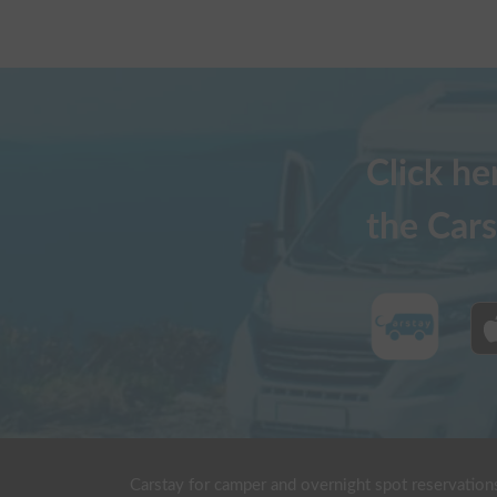
リアでも困ることはありませんでした。バック
ば安心です。

また、レンタル期間中、自分の軽自動車を駐車
がたかったです。借りる時も返す時も、メッセ
して利用できました。

Click h
娘の夢を叶えることができた、本当に素敵な誕
いただきます。ありがとうございました！
the Cars
Carstay for camper and overnight spot reservation